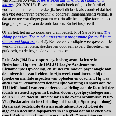
van Michael Aylwin.
A life without limits. A world champion’s
journey
(2012/2013). Boven een studieboek of tijdschriftartikel,
voor velen minder aantrekkelijk, heeft dit boek als voordeel dat het
een vlot geschreven persoonlijk, concreet, samenhangend verhaal is,
dat af en toe wat dieper gaat en waarin alle belangrijke facetten op
begrijpelijke wijze aan de orde komen. En het inspireert!
Of als het, het nu zo populaire brein betreft: Prof Steve Peters.
The
chimp paradox. The mind management programme for confidence,
succes and hapiness
(2012). Een vereenvoudigde weergave van de
werking van het brein, geschreven door een expert, theoretisch en
praktisch, en de begeleider van kampioenen.
Frits Avis (1941) was sportpsycholoog avant la lettre in
Nederland. Hij deed de HALO (Haagse Academie voor
Lichamelijke Opvoeding) en studeerde nadien psychologie aan
de universiteit van Leiden. In zijn werk combineerde hij de
fysieke en mentale aspecten van opleiden en coachen. Hij was
onder meer leraar/hoofd lichamelijke vorming en sport aan de
TU Delft, hoofd van een onderzoeksafdeling aan de faculteit der
sociale wetenschappen in Leiden, docent sportpsychologie aan
de HALO, en docent, supervisor en lid examencommissie POPS
VU (Postacademische Opleiding tot Praktijk Sportpsycholoog).
Daarnaast begeleidde Avis als praktijksportpsycholoog de
afgelopen decennia topsporters in een groot aantal takken van
sport. Avis was bestuurslid van de VWSL (Vereniging voor