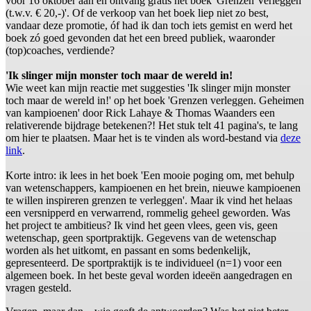
vóór 16 oktober aan en ontvang gratis het boek 'Grenzen Verleggen'
(t.w.v. € 20,-)'. Of de verkoop van het boek liep niet zo best,
vandaar deze promotie, óf had ik dan toch iets gemist en werd het
boek zó goed gevonden dat het een breed publiek, waaronder
(top)coaches, verdiende?
'Ik slinger mijn monster toch maar de wereld in!
Wie weet kan mijn reactie met suggesties 'Ik slinger mijn monster
toch maar de wereld in!' op het boek 'Grenzen verleggen. Geheimen
van kampioenen' door Rick Lahaye & Thomas Waanders een
relativerende bijdrage betekenen?! Het stuk telt 41 pagina's, te lang
om hier te plaatsen. Maar het is te vinden als word-bestand via
deze
link
.
Korte intro: ik lees in het boek 'Een mooie poging om, met behulp
van wetenschappers, kampioenen en het brein, nieuwe kampioenen
te willen inspireren grenzen te verleggen'. Maar ik vind het helaas
een versnipperd en verwarrend, rommelig geheel geworden. Was
het project te ambitieus? Ik vind het geen vlees, geen vis, geen
wetenschap, geen sportpraktijk. Gegevens van de wetenschap
worden als het uitkomt, en passant en soms bedenkelijk,
gepresenteerd. De sportpraktijk is te individueel (n=1) voor een
algemeen boek. In het beste geval worden ideeën aangedragen en
vragen gesteld.