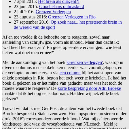
7 april 2015:
Het brein als dirigent?!
23 juni 2015:
Goochelaars ontmaskerd
2 juli 2016:
Grenzen Verleggen
23 augustus 2016:
Grenzen Verleggen in Rio
27 september 2016:
Op zoek naar... het presterende brein in
de wereld van de sport
Af en toe voelde ik de behoefte om te reageren, zowel naar
aanleiding van schrijfwijze, vorm als inhoud. Maar dan dacht ik:
'wat heeft het voor zin?' En gelet op eerdere ervaringen: 'wie leest
het en wat doet men ermee?'
Met de aankondiging van het boek
'Grenzen verleggen'
, waarop in
diverse columns reeds enkele keren eerder was vooruitgelopen, en
de verkapte promotie ervan via
een column
bij het aanstippen van
enkele prestaties in Rio, begon het toch weer te kriebelen. Ik had het
boek al gelezen en er het mijne van gedacht, maar was het toch de
moeite waard te reageren? De
korte bespreking door Adri Broeke
maakte dat ik het nog eens doornam. Hadden wij hetzelfde boek
gelezen?
Toeval wil dat ik met Ger Post, de auteur van het tweede boek dat
Broeke bespreekt ('Stalen zenuwen. Hoe topsporters presteren onder
druk. 2016') correspondeer over de inhoud. Wat mij echter over de
'eindstreep' trok was: de vroegboekactie van NLcoach. 'Meld je