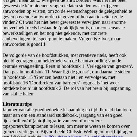
Vragen, maar dan... wie geeft de antwoorden? Was het niet beter
geweest de kámpioenen vragen te laten stellen waar zij geen
antwoorden op wisten, om zo de wetenschappers de gelegenheid te
geven passende antwoorden te geven of hen aan te zetten ze te
vinden? Of was het niet beter geweest te verwijzen naar enorme
hoeveelheid reeds bestaande (praktijk)kennis, daar consensus te
bewerkstelligen en het nog niet gekende, met concrete
aanbevelingen, tot speerpunt te maken. Vragen is zilver, maar
antwoorden is goud!!!
De volgorde van de hoofdstukken, met creatieve titels, heeft ook
niet bijgedragen aan helderheid van de beantwoording van de
centrale vraagstelling. Eerst in hoofdstuk 1 'Verleggen van grenzen'.
Dan pas in hoofdstuk 11 'Waar ligt de grens?', om daarna te stellen
in hoofdstuk 15 'Grenzen bestaan niet!' en vervolgens, met
hoofdstuk 16 'Doorbreken van barrières' nogmaals ‘het weer
ontdekte brein’ uit hoofdstuk 2 'De rol van het brein bij inspanning'
van stal te halen.
Literatuurtips
Jammer van alle goedbedoelde inspanning en tijd. Ik raad dan toch
maar aan om een standaard studieboek, jaargang van een goed
tijdschrift en/of (auto)biografie van een of meerdere
topsporters/kampioenen te lezen, om meer te weten te komen over
grenzen verleggen. Bijvoorbeeld Chrissie Wellington met bijdragen