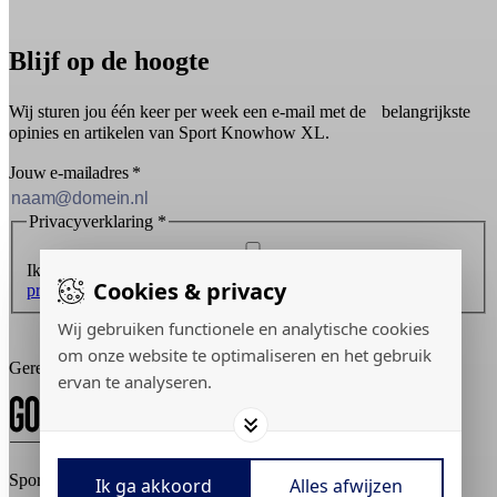
Blijf op de hoogte
Wij sturen jou één keer per week een e-mail met de belangrijkste
opinies en artikelen van Sport Knowhow XL.
Jouw e-mailadres
*
Privacyverklaring
*
Ik ontvang graag de nieuwsbrief en ga akkoord met de
Cookies & privacy
privacyverklaring
.
Inschrijven
Wij gebruiken functionele en analytische cookies
om onze website te optimaliseren en het gebruik
Gerealiseerd door:
ervan te analyseren.
Sport Knowhow XL © 2026
Ik ga akkoord
Alles afwijzen