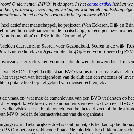
antwoord Ondernemen (MVO) in de sport. In het
eerste artikel
hebben we M
 het sportbedrijfsleven mogen verlangen wat betreft maatschappelijk 
ganisaties in het betaald voetbal als het gaat over MVO?
n heel actief met maatschappelijke projecten (Van Eekeren, Dijk en Bri
ebruiken hun merknamen om de maatschappij op een positieve manier te
 'Ajax Foundation' en 'PSV in the Community'.
orbeelden daarvan zijn: Scoren voor Gezondheid, Scoren in de wijk, Res
Umc Kinderkliniek van Ajax en Stichting Spieren voor Spieren bij PSV.
discussie als er zich zaken voordoen die de wenkbrauwen doen fronse
rol van BVO’s. Tegelijkertijd staan BVO’s soms ter discussie als er z
I, het vergeven van het eigendom van de club aan een mecenas of inves
chte reputatie heeft op het gebied van mensenrechten, etc.
oept de vraag op: wat mag de samenleving van een BVO verlangen op he
 dit vraagstuk. We laten vier standpunten zien over wat van een BV
n welke visies passen bij de wereld van het betaald voetbal. In de af
 van MVO, ook in de kernactiviteiten van de organisatie.
gingsvorm. Belangrijkste doel is continuïteit, als het kan op het hoogs
n BVO moet over voldoende financiële middelen beschikken om zich t