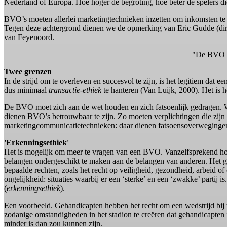
Nederland of Europa. Hoe hoger de begroting, hoe beter de spelers di
BVO’s moeten allerlei marketingtechnieken inzetten om inkomsten te
Tegen deze achtergrond dienen we de opmerking van Eric Gudde (dire
van Feyenoord.
"De BVO mo
Twee grenzen
In de strijd om te overleven en succesvol te zijn, is het legitiem da
dus minimaal
transactie-ethiek
te hanteren (Van Luijk, 2000). Het i
De BVO moet zich aan de wet houden en zich fatsoenlijk gedragen. Wat
dienen BVO’s betrouwbaar te zijn. Zo moeten verplichtingen die zij
marketingcommunicatietechnieken: daar dienen fatsoensoverwegingen n
'Erkenningsethiek'
Het is mogelijk om meer te vragen van een BVO. Vanzelfsprekend hoor
belangen ondergeschikt te maken aan de belangen van anderen. Het g
bepaalde rechten, zoals het recht op veiligheid, gezondheid, arbeid of
ongelijkheid: situaties waarbij er een ‘sterke’ en een ‘zwakke’ partij
(
erkenningsethiek
).
Een voorbeeld. Gehandicapten hebben het recht om een wedstrijd bij te
zodanige omstandigheden in het stadion te creëren dat gehandicapten
minder is dan zou kunnen zijn.