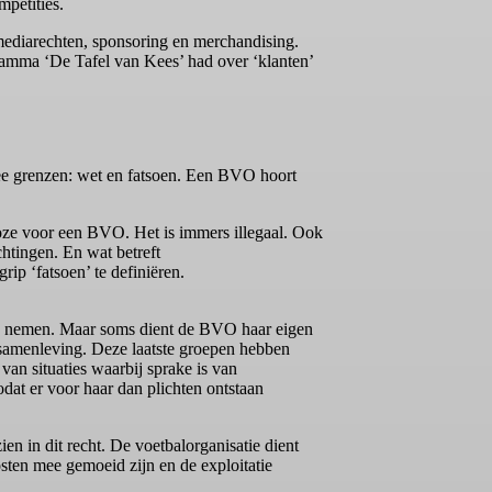
mpetities.
mediarechten, sponsoring en merchandising.
ramma ‘De Tafel van Kees’ had over ‘klanten’
twee grenzen: wet en fatsoen. Een BVO hoort
boze voor een BVO. Het is immers illegaal. Ook
htingen. En wat betreft
p ‘fatsoen’ te definiëren.
 te nemen. Maar soms dient de BVO haar eigen
samenleving. Deze laatste groepen hebben
van situaties waarbij sprake is van
odat er voor haar dan plichten ontstaan
n in dit recht. De voetbalorganisatie dient
sten mee gemoeid zijn en de exploitatie