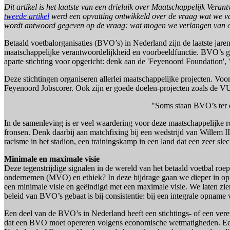
Dit artikel is het laatste van een drieluik over Maatschappelijk Ver
tweede artikel
werd een opvatting ontwikkeld over de vraag wat we van
wordt antwoord gegeven op de vraag: wat mogen we verlangen van or
Betaald voetbalorganisaties (BVO’s) in Nederland zijn de laatste jare
maatschappelijke verantwoordelijkheid en voorbeeldfunctie. BVO’s g
aparte stichting voor opgericht: denk aan de 'Feyenoord Foundation',
Deze stichtingen organiseren allerlei maatschappelijke projecten. Vo
Feyenoord Jobscorer. Ook zijn er goede doelen-projecten zoals de V
"Soms staan BVO’s ter 
In de samenleving is er veel waardering voor deze maatschappelijke 
fronsen. Denk daarbij aan matchfixing bij een wedstrijd van Willem I
racisme in het stadion, een trainingskamp in een land dat een zeer sle
Minimale en maximale visie
Deze tegenstrijdige signalen in de wereld van het betaald voetbal r
ondernemen (MVO) en ethiek? In deze bijdrage gaan we dieper in op
een minimale visie en geëindigd met een maximale visie. We laten zie
beleid van BVO’s gebaat is bij consistentie: bij een integrale opname
Een deel van de BVO’s in Nederland heeft een stichtings- of een vereni
dat een BVO moet opereren volgens economische wetmatigheden. Ee