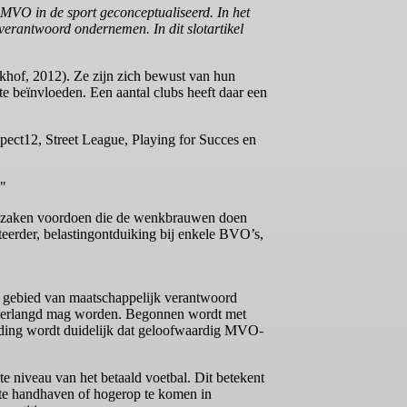
VO in de sport geconceptualiseerd. In het
verantwoord ondernemen. In dit slotartikel
nkhof, 2012). Ze zijn zich bewust van hun
 beïnvloeden. Een aantal clubs heeft daar een
pect12, Street League, Playing for Succes en
n"
ich zaken voordoen die de wenkbrauwen doen
teerder, belastingontduiking bij enkele BVO’s,
t gebied van maatschappelijk verantwoord
O verlangd mag worden. Begonnen wordt met
ronding wordt duidelijk dat geloofwaardig MVO-
te niveau van het betaald voetbal. Dit betekent
e handhaven of hogerop te komen in