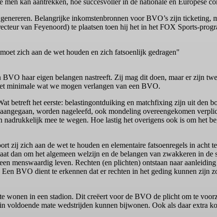
e men kan aantrekken, hoe succesvoller in de nationale en Europese co
 genereren. Belangrijke inkomstenbronnen voor BVO’s zijn ticketing, 
cteur van Feyenoord) te plaatsen toen hij het in het FOX Sports-prog
et zich aan de wet houden en zich fatsoenlijk gedragen"
t een BVO haar eigen belangen nastreeft. Zij mag dit doen, maar er zijn 
s het minimale wat we mogen verlangen van een BVO.
 betreft het eerste: belastingontduiking en matchfixing zijn uit den 
n aangegaan, worden nageleefd, ook mondeling overeengekomen verplic
adrukkelijk mee te wegen. Hoe lastig het overigens ook is om het begri
t zij zich aan de wet te houden en elementaire fatsoenregels in acht
aat dan om het algemeen welzijn en de belangen van zwakkeren in de 
 een menswaardig leven. Rechten (en plichten) ontstaan naar aanleiding 
 is. Een BVO dient te erkennen dat er rechten in het geding kunnen zijn z
 wonen in een stadion. Dit creëert voor de BVO de plicht om te voorzie
 in voldoende mate wedstrijden kunnen bijwonen. Ook als daar extra ko