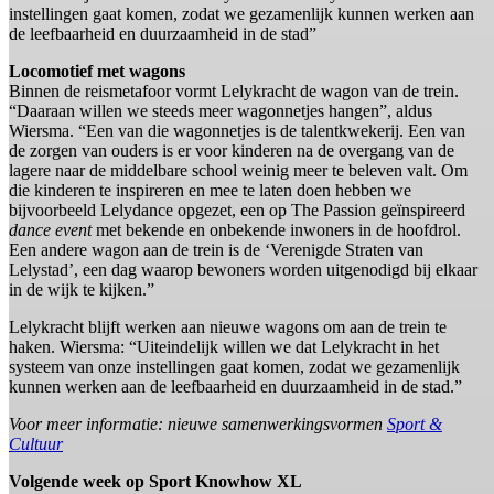
instellingen gaat komen, zodat we gezamenlijk kunnen werken aan
de leefbaarheid en duurzaamheid in de stad”
Locomotief met wagons
Binnen de reismetafoor vormt Lelykracht de wagon van de trein.
“Daaraan willen we steeds meer wagonnetjes hangen”, aldus
Wiersma. “Een van die wagonnetjes is de talentkwekerij. Een van
de zorgen van ouders is er voor kinderen na de overgang van de
lagere naar de middelbare school weinig meer te beleven valt. Om
die kinderen te inspireren en mee te laten doen hebben we
bijvoorbeeld Lelydance opgezet, een op The Passion geïnspireerd
dance event
met bekende en onbekende inwoners in de hoofdrol.
Een andere wagon aan de trein is de ‘Verenigde Straten van
Lelystad’, een dag waarop bewoners worden uitgenodigd bij elkaar
in de wijk te kijken.”
Lelykracht blijft werken aan nieuwe wagons om aan de trein te
haken. Wiersma: “Uiteindelijk willen we dat Lelykracht in het
systeem van onze instellingen gaat komen, zodat we gezamenlijk
kunnen werken aan de leefbaarheid en duurzaamheid in de stad.”
Voor meer informatie: nieuwe samenwerkingsvormen
Sport &
Cultuur
Volgende week op Sport Knowhow XL