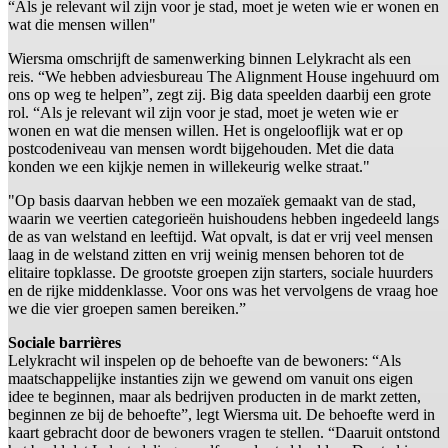
“Als je relevant wil zijn voor je stad, moet je weten wie er wonen en
wat die mensen willen"
Wiersma omschrijft de samenwerking binnen Lelykracht als een
reis. “We hebben adviesbureau The Alignment House ingehuurd om
ons op weg te helpen”, zegt zij. Big data speelden daarbij een grote
rol. “Als je relevant wil zijn voor je stad, moet je weten wie er
wonen en wat die mensen willen. Het is ongelooflijk wat er op
postcodeniveau van mensen wordt bijgehouden. Met die data
konden we een kijkje nemen in willekeurig welke straat."
"Op basis daarvan hebben we een mozaïek gemaakt van de stad,
waarin we veertien categorieën huishoudens hebben ingedeeld langs
de as van welstand en leeftijd. Wat opvalt, is dat er vrij veel mensen
laag in de welstand zitten en vrij weinig mensen behoren tot de
elitaire topklasse. De grootste groepen zijn starters, sociale huurders
en de rijke middenklasse. Voor ons was het vervolgens de vraag hoe
we die vier groepen samen bereiken.”
Sociale barrières
Lelykracht wil inspelen op de behoefte van de bewoners: “Als
maatschappelijke instanties zijn we gewend om vanuit ons eigen
idee te beginnen, maar als bedrijven producten in de markt zetten,
beginnen ze bij de behoefte”, legt Wiersma uit. De behoefte werd in
kaart gebracht door de bewoners vragen te stellen. “Daaruit ontstond