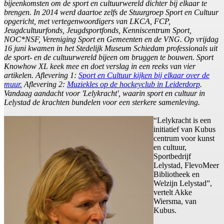
bijeenkomsten om de sport en cultuurwereld dichter bij elkaar te
brengen. In 2014 werd daartoe zelfs de Stuurgroep Sport en Cultuur
opgericht, met vertegenwoordigers van LKCA, FCP,
Jeugdcultuurfonds, Jeugdsportfonds, Kenniscentrum Sport,
NOC*NSF, Vereniging Sport en Gemeenten en de VNG. Op vrijdag
16 juni kwamen in het Stedelijk Museum Schiedam professionals uit
de sport- en de cultuurwereld bijeen om bruggen te bouwen. Sport
Knowhow XL keek mee en doet verslag in een reeks van vier
artikelen.
Aflevering 1:
Sport en Cultuur kijken bij elkaar over de
muur.
Aflevering 2:
Muziekles op de hockeyclub in Leiderdorp
.
Vandaag aandacht voor 'Lelykracht', waarin sport en cultuur in
Lelystad de krachten bundelen voor een sterkere samenleving.
“Lelykracht is een
initiatief van Kubus
centrum voor kunst
en cultuur,
Sportbedrijf
Lelystad, FlevoMeer
Bibliotheek en
Welzijn Lelystad”,
vertelt Akke
Wiersma, van
Kubus.