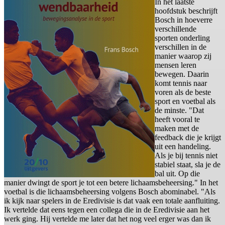
In het laatste
hoofdstuk beschrijft
Bosch in hoeverre
verschillende
sporten onderling
verschillen in de
manier waarop zij
mensen leren
bewegen. Daarin
komt tennis naar
voren als de beste
sport en voetbal als
de minste. "Dat
heeft vooral te
maken met de
feedback die je krijgt
uit een handeling.
Als je bij tennis niet
stabiel staat, sla je de
bal uit. Op die
manier dwingt de sport je tot een betere lichaamsbeheersing." In het
voetbal is die lichaamsbeheersing volgens Bosch abominabel. "Als
ik kijk naar spelers in de Eredivisie is dat vaak een totale aanfluiting.
Ik vertelde dat eens tegen een collega die in de Eredivisie aan het
werk ging. Hij vertelde me later dat het nog veel erger was dan ik