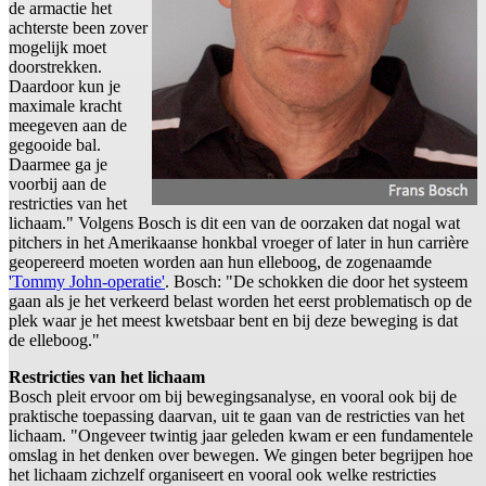
de armactie het
achterste been zover
mogelijk moet
doorstrekken.
Daardoor kun je
maximale kracht
meegeven aan de
gegooide bal.
Daarmee ga je
voorbij aan de
restricties van het
lichaam." Volgens Bosch is dit een van de oorzaken dat nogal wat
pitchers in het Amerikaanse honkbal vroeger of later in hun carrière
geopereerd moeten worden aan hun elleboog, de zogenaamde
'Tommy John-operatie'
. Bosch: "De schokken die door het systeem
gaan als je het verkeerd belast worden het eerst problematisch op de
plek waar je het meest kwetsbaar bent en bij deze beweging is dat
de elleboog."
Restricties van het lichaam
Bosch pleit ervoor om bij bewegingsanalyse, en vooral ook bij de
praktische toepassing daarvan, uit te gaan van de restricties van het
lichaam. "Ongeveer twintig jaar geleden kwam er een fundamentele
omslag in het denken over bewegen. We gingen beter begrijpen hoe
het lichaam zichzelf organiseert en vooral ook welke restricties