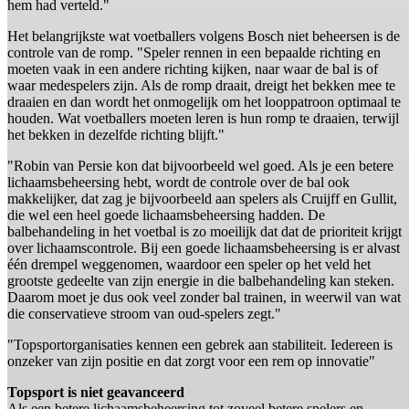
hem had verteld."
Het belangrijkste wat voetballers volgens Bosch niet beheersen is de
controle van de romp. "Speler rennen in een bepaalde richting en
moeten vaak in een andere richting kijken, naar waar de bal is of
waar medespelers zijn. Als de romp draait, dreigt het bekken mee te
draaien en dan wordt het onmogelijk om het looppatroon optimaal te
houden. Wat voetballers moeten leren is hun romp te draaien, terwijl
het bekken in dezelfde richting blijft."
"Robin van Persie kon dat bijvoorbeeld wel goed. Als je een betere
lichaamsbeheersing hebt, wordt de controle over de bal ook
makkelijker, dat zag je bijvoorbeeld aan spelers als Cruijff en Gullit,
die wel een heel goede lichaamsbeheersing hadden. De
balbehandeling in het voetbal is zo moeilijk dat dat de prioriteit krijgt
over lichaamscontrole. Bij een goede lichaamsbeheersing is er alvast
één drempel weggenomen, waardoor een speler op het veld het
grootste gedeelte van zijn energie in die balbehandeling kan steken.
Daarom moet je dus ook veel zonder bal trainen, in weerwil van wat
die conservatieve stroom van oud-spelers zegt."
"Topsportorganisaties kennen een gebrek aan stabiliteit. Iedereen is
onzeker van zijn positie en dat zorgt voor een rem op innovatie"
Topsport is niet geavanceerd
Als een betere lichaamsbeheersing tot zoveel betere spelers en