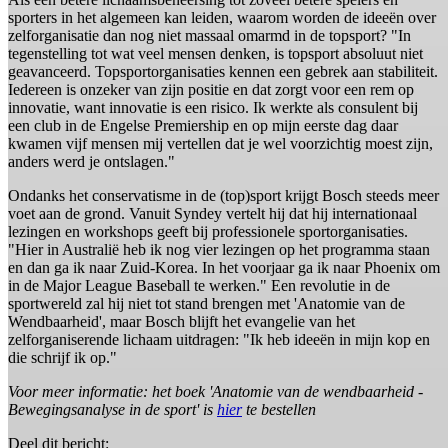
sporters in het algemeen kan leiden, waarom worden de ideeën over
zelforganisatie dan nog niet massaal omarmd in de topsport? "In
tegenstelling tot wat veel mensen denken, is topsport absoluut niet
geavanceerd. Topsportorganisaties kennen een gebrek aan stabiliteit.
Iedereen is onzeker van zijn positie en dat zorgt voor een rem op
innovatie, want innovatie is een risico. Ik werkte als consulent bij
een club in de Engelse Premiership en op mijn eerste dag daar
kwamen vijf mensen mij vertellen dat je wel voorzichtig moest zijn,
anders werd je ontslagen."
Ondanks het conservatisme in de (top)sport krijgt Bosch steeds meer
voet aan de grond. Vanuit Syndey vertelt hij dat hij internationaal
lezingen en workshops geeft bij professionele sportorganisaties.
"Hier in Australië heb ik nog vier lezingen op het programma staan
en dan ga ik naar Zuid-Korea. In het voorjaar ga ik naar Phoenix om
in de Major League Baseball te werken." Een revolutie in de
sportwereld zal hij niet tot stand brengen met 'Anatomie van de
Wendbaarheid', maar Bosch blijft het evangelie van het
zelforganiserende lichaam uitdragen: "Ik heb ideeën in mijn kop en
die schrijf ik op."
Voor meer informatie: het boek 'Anatomie van de wendbaarheid -
Bewegingsanalyse in de sport' is
hier
te bestellen
Deel dit bericht: