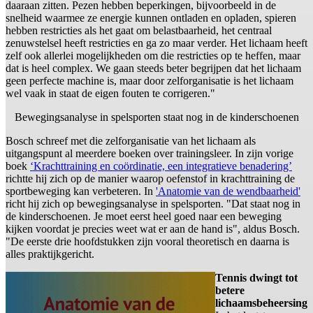
daaraan zitten. Pezen hebben beperkingen, bijvoorbeeld in de
snelheid waarmee ze energie kunnen ontladen en opladen, spieren
hebben restricties als het gaat om belastbaarheid, het centraal
zenuwstelsel heeft restricties en ga zo maar verder. Het lichaam heeft
zelf ook allerlei mogelijkheden om die restricties op te heffen, maar
dat is heel complex. We gaan steeds beter begrijpen dat het lichaam
geen perfecte machine is, maar door zelforganisatie is het lichaam
wel vaak in staat de eigen fouten te corrigeren."
Bewegingsanalyse in spelsporten staat nog in de kinderschoenen
Bosch schreef met die zelforganisatie van het lichaam als
uitgangspunt al meerdere boeken over trainingsleer. In zijn vorige
boek
‘Krachttraining en coördinatie, een integratieve benadering’
richtte hij zich op de manier waarop oefenstof in krachttraining de
sportbeweging kan verbeteren. In
'Anatomie van de wendbaarheid'
richt hij zich op bewegingsanalyse in spelsporten. "Dat staat nog in
de kinderschoenen. Je moet eerst heel goed naar een beweging
kijken voordat je precies weet wat er aan de hand is", aldus Bosch.
"De eerste drie hoofdstukken zijn vooral theoretisch en daarna is
alles praktijkgericht.
Tennis dwingt tot
betere
lichaamsbeheersing