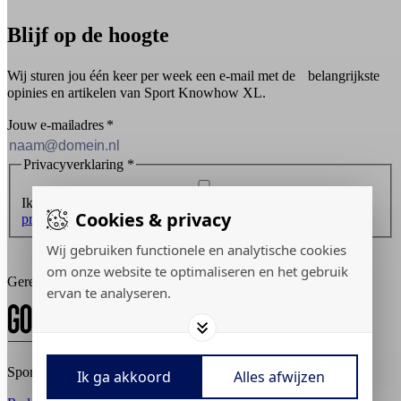
Blijf op de hoogte
Wij sturen jou één keer per week een e-mail met de belangrijkste
opinies en artikelen van Sport Knowhow XL.
Jouw e-mailadres
*
Privacyverklaring
*
Ik ontvang graag de nieuwsbrief en ga akkoord met de
Cookies & privacy
privacyverklaring
.
Wij gebruiken functionele en analytische cookies
Inschrijven
om onze website te optimaliseren en het gebruik
Gerealiseerd door:
ervan te analyseren.
Sport Knowhow XL © 2026
Ik ga akkoord
Alles afwijzen