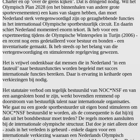
Charter en op ‘over de grens kijken’. Dat is dringend nodig. Wil het
Olympisch Plan 2028 (en het binnenhalen van andere grote
sportevenementen) een kans van slagen hebben, dan moet
Nederland sterk vertegenwoordigd zijn op gezaghebbende functies
in het internationaal Olympische sportbestuurlijk circuit. En daarin
schiet Nederland momenteel enorm tekort. Ik heb voor een
expertmeeting tijdens de Olympische Winterspelen in Turijn (2006) -
en recent nog eens gedetailleerd voor bestuur en bonden - een
inventarisatie gemaakt. Ik heb steeds op het belang van die
vertegenwoordiging en stimulerende regelgeving gewezen.
Het is vrijwel ondenkbaar dat mensen die in Nederland ‘in een
fauteuil’ naar bestuursfuncties worden begeleid met succes
internationale functies bereiken. Daar is ervaring in keiharde open
verkiezingen bij nodig.
Het statutaire verbod om tegelijk bestuurslid van NOC*NSF en van
een aangesloten bond te zijn, werkt bovendien remmend op
doorstroom van bestuurlijk talent naar internationale organisaties.
Wie gaat nu een goede sportbestuurder uit eigen bond stimuleren om
NOC*NSF bestuurslid te worden, als de consequentie is dat hij/zij
dan uit het bondsbestuur moet treden? De regels moeten aansluiten
bij de internationale olympische structuur. Dat doe je niet alleen door
- zoals in het verleden is gebeurd - enkele dagen voor een
internationale verkiezing waaraan een Nederlands Olympisch