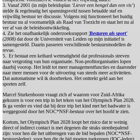
3. Vanaf 2001 (in mijn beleidsplan
‘Liever een hengel dan een vis’
)
stelde ik regelmatig het spanningsveld tussen betaalde staf en
vrijwillig bestuur ter discussie. Volgens mij functioneert het huidig
bestuur nu al voornamelijk als Raad van Toezicht en staat het nu al
ver af van de beleidsontwikkeling.
4. Zie het onafhankelijk onderzoeksrapport
'
Besturen als sport'
(2008)
dat door de Universiteit van Leiden op mijn initiatief is
samengesteld. Daarin passeren verschillende bestuursmodellen de
revue.
5. Er bestaat een keihard wetmatigheid dat professionals streven
naar vergroting van hun organisatie. Non-profitorganisaties lopen
daarbij voorop. Het leidt tot meer managementfuncties en daaronder
naar meer mensen voor de uitvoering van steeds meer activiteiten.
Dat automatisme wil ik doorbreken. Het onttrekt geld aan het
sporten zelf.
Marcel Sturkenboom vraagt zich af waarom voor Zuid-Afrika
gekozen is voor een trip in het teken van het Olympisch Plan 2028.
Ik ga verder en vind dat bij deze trip het kind met het badwater is
weggegooid door het NOC*NSF-bestuur over het hoofd te zien.
Kortom, het Olympisch Plan 2028 loopt het risico dat te weinig
direct of indirect contact is met degenen die straks stembepalend
zijn: voor hen die het uitbrengen van de bid bepalen (NOC*NSF-
bestuursleden), voor hen die de bid moeten toekennen (IOC-leden)