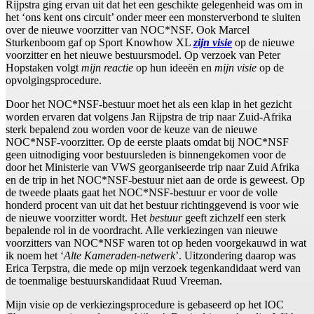
Rijpstra ging ervan uit dat het een geschikte gelegenheid was om in
het ‘ons kent ons circuit’ onder meer een monsterverbond te sluiten
over de nieuwe voorzitter van NOC*NSF. Ook Marcel
Sturkenboom gaf op Sport Knowhow XL
zijn visie
op de nieuwe
voorzitter en het nieuwe bestuursmodel. Op verzoek van Peter
Hopstaken volgt
mijn reactie
op hun ideeën en
mijn visie
op de
opvolgingsprocedure.
Door het NOC*NSF-bestuur moet het als een klap in het gezicht
worden ervaren dat volgens Jan Rijpstra de trip naar Zuid-Afrika
sterk bepalend zou worden voor de keuze van de nieuwe
NOC*NSF-voorzitter. Op de eerste plaats omdat bij NOC*NSF
geen uitnodiging voor bestuursleden is binnengekomen voor de
door het Ministerie van VWS georganiseerde trip naar Zuid Afrika
en de trip in het NOC*NSF-bestuur niet aan de orde is geweest. Op
de tweede plaats gaat het NOC*NSF-bestuur er voor de volle
honderd procent van uit dat het bestuur richtinggevend is voor wie
de nieuwe voorzitter wordt. Het
bestuur
geeft zichzelf een sterk
bepalende rol in de voordracht. Alle verkiezingen van nieuwe
voorzitters van NOC*NSF waren tot op heden voorgekauwd in wat
ik noem het ‘
Alte Kameraden-netwerk
’. Uitzondering daarop was
Erica Terpstra, die mede op mijn verzoek tegenkandidaat werd van
de toenmalige bestuurskandidaat Ruud Vreeman.
Mijn visie op de verkiezingsprocedure is gebaseerd op het IOC