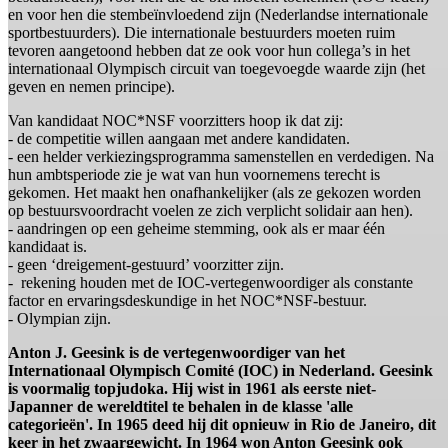
en voor hen die stembeïnvloedend zijn (Nederlandse internationale
sportbestuurders). Die internationale bestuurders moeten ruim
tevoren aangetoond hebben dat ze ook voor hun collega’s in het
internationaal Olympisch circuit van toegevoegde waarde zijn (het
geven en nemen principe).
Van kandidaat NOC*NSF voorzitters hoop ik dat zij:
- de competitie willen aangaan met andere kandidaten.
- een helder verkiezingsprogramma samenstellen en verdedigen. Na
hun ambtsperiode zie je wat van hun voornemens terecht is
gekomen. Het maakt hen onafhankelijker (als ze gekozen worden
op bestuursvoordracht voelen ze zich verplicht solidair aan hen).
- aandringen op een geheime stemming, ook als er maar één
kandidaat is.
- geen ‘dreigement-gestuurd’ voorzitter zijn.
- rekening houden met de IOC-vertegenwoordiger als constante
factor en ervaringsdeskundige in het NOC*NSF-bestuur.
- Olympian zijn.
Anton J. Geesink is de vertegenwoordiger van het
Internationaal Olympisch Comité (IOC) in Nederland. Geesink
is voormalig topjudoka. Hij wist in 1961 als eerste niet-
Japanner de wereldtitel te behalen in de klasse 'alle
categorieën'. In 1965 deed hij dit opnieuw in Rio de Janeiro, dit
keer in het zwaargewicht. In 1964 won Anton Geesink ook