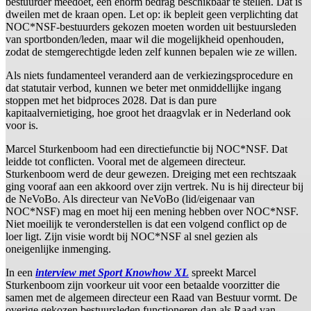
bestuurder meedoet, een enorm bedrag beschikbaar te stellen. Dat is
dweilen met de kraan open. Let op: ik bepleit geen verplichting dat
NOC*NSF-bestuurders gekozen moeten worden uit bestuursleden
van sportbonden/leden, maar wil die mogelijkheid openhouden,
zodat de stemgerechtigde leden zelf kunnen bepalen wie ze willen.
Als niets fundamenteel veranderd aan de verkiezingsprocedure en
dat statutair verbod, kunnen we beter met onmiddellijke ingang
stoppen met het bidproces 2028. Dat is dan pure
kapitaalvernietiging, hoe groot het draagvlak er in Nederland ook
voor is.
Marcel Sturkenboom had een directiefunctie bij NOC*NSF. Dat
leidde tot conflicten. Vooral met de algemeen directeur.
Sturkenboom werd de deur gewezen. Dreiging met een rechtszaak
ging vooraf aan een akkoord over zijn vertrek. Nu is hij directeur bij
de NeVoBo. Als directeur van NeVoBo (lid/eigenaar van
NOC*NSF) mag en moet hij een mening hebben over NOC*NSF.
Niet moeilijk te veronderstellen is dat een volgend conflict op de
loer ligt. Zijn visie wordt bij NOC*NSF al snel gezien als
oneigenlijke inmenging.
In een
interview met Sport Knowhow XL
spreekt Marcel
Sturkenboom zijn voorkeur uit voor een betaalde voorzitter die
samen met de algemeen directeur een Raad van Bestuur vormt. De
overige gekozen bestuursleden functioneren dan als Raad van