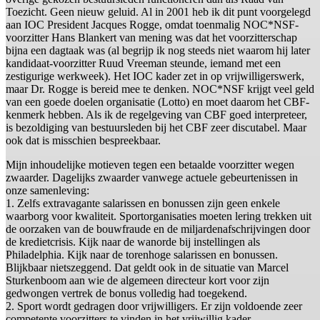
Toezicht. Geen nieuw geluid. Al in 2001 heb ik dit punt voorgelegd
aan IOC President Jacques Rogge, omdat toenmalig NOC*NSF-
voorzitter Hans Blankert van mening was dat het voorzitterschap
bijna een dagtaak was (al begrijp ik nog steeds niet waarom hij later
kandidaat-voorzitter Ruud Vreeman steunde, iemand met een
zestigurige werkweek). Het IOC kader zet in op vrijwilligerswerk,
maar Dr. Rogge is bereid mee te denken. NOC*NSF krijgt veel geld
van een goede doelen organisatie (Lotto) en moet daarom het CBF-
kenmerk hebben. Als ik de regelgeving van CBF goed interpreteer,
is bezoldiging van bestuursleden bij het CBF zeer discutabel. Maar
ook dat is misschien bespreekbaar.
Mijn inhoudelijke motieven tegen een betaalde voorzitter wegen
zwaarder. Dagelijks zwaarder vanwege actuele gebeurtenissen in
onze samenleving:
1. Zelfs extravagante salarissen en bonussen zijn geen enkele
waarborg voor kwaliteit. Sportorganisaties moeten lering trekken uit
de oorzaken van de bouwfraude en de miljardenafschrijvingen door
de kredietcrisis. Kijk naar de wanorde bij instellingen als
Philadelphia. Kijk naar de torenhoge salarissen en bonussen.
Blijkbaar nietszeggend. Dat geldt ook in de situatie van Marcel
Sturkenboom aan wie de algemeen directeur kort voor zijn
gedwongen vertrek de bonus volledig had toegekend.
2. Sport wordt gedragen door vrijwilligers. Er zijn voldoende zeer
competente voorzitters te vinden in het vrijwillig kader.