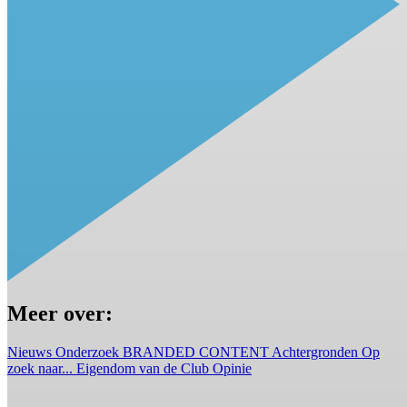
Meer over:
Nieuws
Onderzoek
BRANDED CONTENT
Achtergronden
Op
zoek naar...
Eigendom van de Club
Opinie