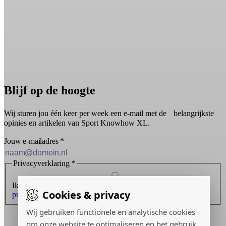
Blijf op de hoogte
Wij sturen jou één keer per week een e-mail met de belangrijkste
opinies en artikelen van Sport Knowhow XL.
Jouw e-mailadres
*
Privacyverklaring
*
Ik ontvang graag de nieuwsbrief en ga akkoord met de
Cookies & privacy
privacyverklaring
.
Inschrijven
Wij gebruiken functionele en analytische cookies
om onze website te optimaliseren en het gebruik