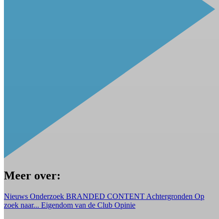
Meer over:
Nieuws
Onderzoek
BRANDED CONTENT
Achtergronden
Op
zoek naar...
Eigendom van de Club
Opinie