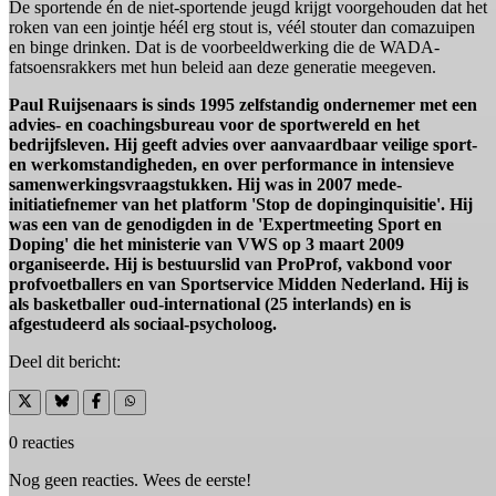
De sportende én de niet-sportende jeugd krijgt voorgehouden dat het
roken van een jointje héél erg stout is, véél stouter dan comazuipen
en binge drinken. Dat is de voorbeeldwerking die de WADA-
fatsoensrakkers met hun beleid aan deze generatie meegeven.
Paul Ruijsenaars is sinds 1995 zelfstandig ondernemer met een
advies- en coachingsbureau voor de sportwereld en het
bedrijfsleven. Hij geeft advies over aanvaardbaar veilige sport-
en werkomstandigheden, en over performance in intensieve
samenwerkingsvraagstukken. Hij was in 2007 mede-
initiatiefnemer van het platform 'Stop de dopinginquisitie'. Hij
was een van de genodigden in de 'Expertmeeting Sport en
Doping' die het ministerie van VWS op 3 maart 2009
organiseerde. Hij is bestuurslid van ProProf, vakbond voor
profvoetballers en van Sportservice Midden Nederland. Hij is
als basketballer oud-international (25 interlands) en is
afgestudeerd als sociaal-psycholoog.
Deel dit bericht:
0 reacties
Nog geen reacties. Wees de eerste!