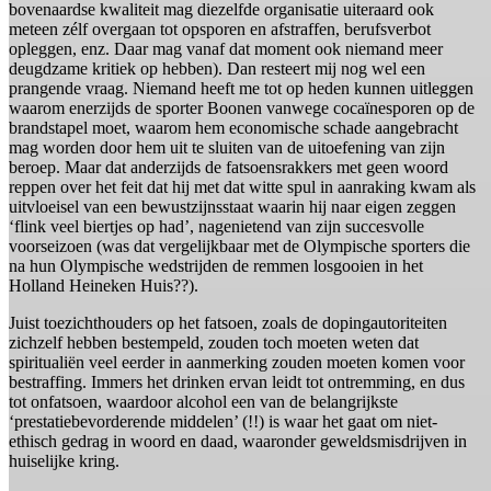
bovenaardse kwaliteit mag diezelfde organisatie uiteraard ook
meteen zélf overgaan tot opsporen en afstraffen, berufsverbot
opleggen, enz. Daar mag vanaf dat moment ook niemand meer
deugdzame kritiek op hebben). Dan resteert mij nog wel een
prangende vraag. Niemand heeft me tot op heden kunnen uitleggen
waarom enerzijds de sporter Boonen vanwege cocaïnesporen op de
brandstapel moet, waarom hem economische schade aangebracht
mag worden door hem uit te sluiten van de uitoefening van zijn
beroep. Maar dat anderzijds de fatsoensrakkers met geen woord
reppen over het feit dat hij met dat witte spul in aanraking kwam als
uitvloeisel van een bewustzijnsstaat waarin hij naar eigen zeggen
‘flink veel biertjes op had’, nagenietend van zijn succesvolle
voorseizoen (was dat vergelijkbaar met de Olympische sporters die
na hun Olympische wedstrijden de remmen losgooien in het
Holland Heineken Huis??).
Juist toezichthouders op het fatsoen, zoals de dopingautoriteiten
zichzelf hebben bestempeld, zouden toch moeten weten dat
spiritualiën veel eerder in aanmerking zouden moeten komen voor
bestraffing. Immers het drinken ervan leidt tot ontremming, en dus
tot onfatsoen, waardoor alcohol een van de belangrijkste
‘prestatiebevorderende middelen’ (!!) is waar het gaat om niet-
ethisch gedrag in woord en daad, waaronder geweldsmisdrijven in
huiselijke kring.