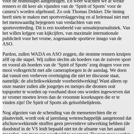
voor de brandstapel aangedragen. En weer wachten we af welke
renners er dit keer als vijanden van de ‘Spirit of Sports’ voor de
camera’s worden afgebrand. Zo ook Thomas Dekker. Die timing
heeft niets te maken met sportverslaggeving en al helemaal niet met
het menswaardig bejegenen van verdachten van een
sportovertreding. Dit is een toonbeeld van sensatiejournalistiek. Van
het willen krijgen van kijkcijfers, van maximale internationale
publiciteit voor het vrome, zogenaamde sportieve imago van de
ASO.
Pardon, zullen WADA en ASO zeggen, die stomme renners kruipen
zélf op die stapel. Wij zullen slechts als hoeders van de zuivere sport
en vooral als hoeders van de ‘Spirit of Sports’ zorg dragen voor een
mooi volksgericht met alle cameraploegen in de aanslag. We doen
dat vanuit een verheven overtuiging die niet ter discussie staat,
namelijk: de afschrikwekkende voorbeeldwerking! Want alleen op
onze manier zullen alle jongetjes en meisjes die dromen ooit
topsporter te worden op voorhand door ons worden ingewreven dat
ze vromer moeten leven dan de vroomste koorknapen die er te
vinden zijn! De Spirit of Sports als geloofsbelijdenis.
Nog afgezien van de schending van de mensenrechten die er
plaatsvindt, wordt ook al jarenlang wetenschappelijk aangetoond dat
afschuwwekkende straffen geen preventieve uitwerking hebben (de
doodstraf in de VS leidt bepaald niet tot de afname van het aantal