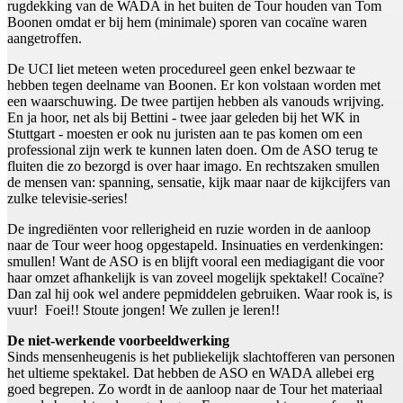
rugdekking van de WADA in het buiten de Tour houden van Tom
Boonen omdat er bij hem (minimale) sporen van cocaïne waren
aangetroffen.
De UCI liet meteen weten procedureel geen enkel bezwaar te
hebben tegen deelname van Boonen. Er kon volstaan worden met
een waarschuwing. De twee partijen hebben als vanouds wrijving.
En ja hoor, net als bij Bettini - twee jaar geleden bij het WK in
Stuttgart - moesten er ook nu juristen aan te pas komen om een
professional zijn werk te kunnen laten doen. Om de ASO terug te
fluiten die zo bezorgd is over haar imago. En rechtszaken smullen
de mensen van: spanning, sensatie, kijk maar naar de kijkcijfers van
zulke televisie-series!
De ingrediënten voor rellerigheid en ruzie worden in de aanloop
naar de Tour weer hoog opgestapeld. Insinuaties en verdenkingen:
smullen! Want de ASO is en blijft vooral een mediagigant die voor
haar omzet afhankelijk is van zoveel mogelijk spektakel! Cocaïne?
Dan zal hij ook wel andere pepmiddelen gebruiken. Waar rook is, is
vuur! Foei!! Stoute jongen! We zullen je leren!!
De niet-werkende voorbeeldwerking
Sinds mensenheugenis is het publiekelijk slachtofferen van personen
het ultieme spektakel. Dat hebben de ASO en WADA allebei erg
goed begrepen. Zo wordt in de aanloop naar de Tour het materiaal