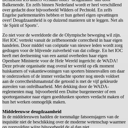
Balkenende. En zelfs binnen Nederland wordt er heel verschillend
over gedacht door bijvoorbeeld Wilders of Pechtold. En zelfs
Engelse parlementariërs hebben er hun geheel eigen opvattingen
over! Deugdzaamheid is op duizend manieren uit te leggen. Net als
‘de Spirit of Sports’.
Zo niet voor de wereldorde die de Olympische beweging wil zijn.
Het IOC vertrekt vanuit de zelfbenoemde correctheid in haar eigen
handelen. Door middel van coöptatie van nieuwe leden wordt zorg
gedragen voor de blijvende zuiverheid van dat college. En het IOC
heeft met deelneming van een aantal overheden haar eigen
Openbare Ministerie voor de Hele Wereld ingericht: de WADA!
Deze private organisatie mag overal ter wereld op elk moment
huiskamers of vakantiewoningen van sporters binnenvallen om daar
te onderzoeken of de immer verdachte sporter nog steeds voldoet
aan de correctheidsmaatsstaf die getooid is met de vijf gekleurde
aureolen van onfeilbaarheid. Met dekking door de WADA-
reglementen mag bijvoorbeeld een Duitse burgemeester of een
sportorganisator naar eigen goeddunken sporters verdacht maken of
hun het werken onmogelijk maken.
Middeleeuwse deugdzaamheid
In de middeleeuwen hadden de toenmalige fatsoensjagers van de
inquisitie niet de beschikking over de moderne wetenschap waarmee
op zorgvuldige wijze bijvoorbeeld de al dan niet