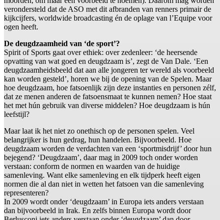
moorden, om maar een voorbeeld te noemen). Daarom mag worden
verondersteld dat de ASO met dit afbranden van renners primair de
kijkcijfers, worldwide broadcasting én de oplage van l’Equipe voor
ogen heeft.
De deugdzaamheid van ‘de sport’?
Spirit of Sports gaat over ethiek: over zedenleer: ‘de heersende
opvatting van wat goed en deugdzaam is’, zegt de Van Dale. ‘Een
deugdzaamheidsbeeld dat aan alle jongeren ter wereld als voorbeeld
kan worden gesteld’, horen we bij de opening van de Spelen. Maar
hoe deugdzaam, hoe fatsoenlijk zijn deze instanties en personen zélf,
dat ze menen anderen de fatsoensmaat te kunnen nemen? Hoe staat
het met hún gebruik van diverse middelen? Hoe deugdzaam is hún
leefstijl?
Maar laat ik het niet zo onethisch op de personen spelen. Veel
belangrijker is hun gedrag, hun handelen. Bijvoorbeeld. Hoe
deugdzaam worden de verdachten van een ‘sportmisdrijf’ door hun
bejegend? ‘Deugdzaam’, daar mag in 2009 toch onder worden
verstaan: conform de normen en waarden van de huidige
samenleving. Want elke samenleving en elk tijdperk heeft eigen
normen die al dan niet in wetten het fatsoen van die samenleving
representeren?
In 2009 wordt onder ‘deugdzaam’ in Europa iets anders verstaan
dan bijvoorbeeld in Irak. En zelfs binnen Europa wordt door
Berlusconi iets anders verstaan onder ‘deugdzaam’ dan door