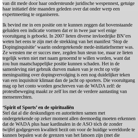
van dit mede door haar ondersteunde juridische wespennest, getuige
haar initiatief drie maanden geleden over dat onder werp een
expertmeeting te organiseren.
Ik bevind me in een positie om te kunnen zeggen dat bovenstaande
geluiden een indicatie vormen dat er in twee jaar wel enige
vooruitgang is geboekt. In 2007 lieten diverse invloedrijke BN’ers
weten het eens te zijn met de strekking van het manifest ‘Stop de
Dopinginquisitie’ waarin ondergetekende mede-initiatiefnemer was.
Ze wensten me er succes mee, zegden hun steun toe, maar ze lieten
tegelijk weten niet met naam genoemd te willen worden, want dat
zou hun maatschappelijke positie kunnen schaden. Het in de
samenleving niet gebruik durven maken van je recht op vrije
meningsuiting over dopingvervolging is een nog duidelijker teken
van een inquisitoir klimaat dan de jacht op sporters. Die vooruitgang
mag op het conto worden geschreven van de WADA zelf: de
protestbeweging maakt ze zelf los met de verdere aantasting van
mensenrechten.
‘Spirit of Sports’ en de spiritualiën
Stel dat al die deskundigen en autoriteiten samen met
ondergetekende op zeker moment allen deemoedig moeten erkennen
dat de WADA plus haar kardinalen in de ASO tόch de zonder
twijfel godgegeven kwaliteit bezit om voor de huidige wereldorde te
kunnen bepalen wat de grenzen van het fatsoen zijn (met die