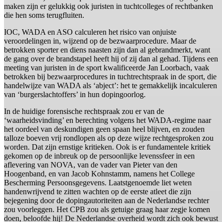
maken zijn er gelukkig ook juristen in tuchtcolleges of rechtbanken
die hen soms terugfluiten.
IOC, WADA en ASO calculeren het risico van onjuiste
veroordelingen in, wijzend op de bezwaarprocedure. Maar de
betrokken sporter en diens naasten zijn dan al gebrandmerkt, want
de gang over de brandstapel heeft hij of zij dan al gehad. Tijdens een
meeting van juristen in de sport kwalificeerde Jan Loorbach, vaak
betrokken bij bezwaarprocedures in tuchtrechtspraak in de sport, die
handelwijze van WADA als ‘abject’: het te gemakkelijk incalculeren
van ‘burgerslachtoffers’ in hun dopingoorlog.
In de huidige forensische rechtspraak zou er van de
‘waarheidsvinding’ en berechting volgens het WADA-regime naar
het oordeel van deskundigen geen spaan heel blijven, en zouden
talloze boeven vrij rondlopen als op deze wijze rechtgesproken zou
worden. Dat zijn ernstige kritieken. Ook is er fundamentele kritiek
gekomen op de inbreuk op de persoonlijke levenssfeer in een
aflevering van NOVA, van de vader van Pieter van den
Hoogenband, en van Jacob Kohnstamm, namens het College
Bescherming Persoonsgegevens. Laatstgenoemde liet weten
handenwrijvend te zitten wachten op de eerste atleet die zijn
bejegening door de dopingautoriteiten aan de Nederlandse rechter
zou voorleggen. Het CPB zou als getuige graag haar zegje komen
doen, beloofde hij! De Nederlandse overheid wordt zich ook bewust