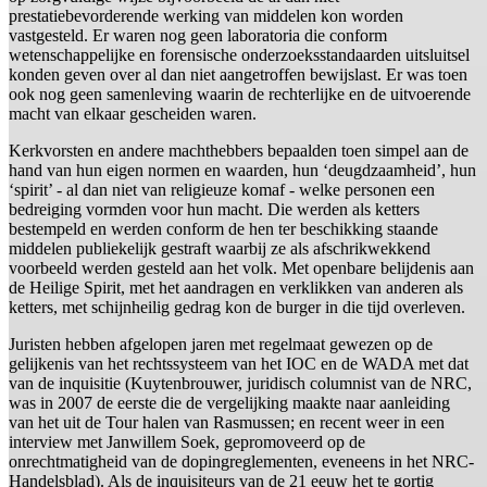
prestatiebevorderende werking van middelen kon worden
vastgesteld. Er waren nog geen laboratoria die conform
wetenschappelijke en forensische onderzoeksstandaarden uitsluitsel
konden geven over al dan niet aangetroffen bewijslast. Er was toen
ook nog geen samenleving waarin de rechterlijke en de uitvoerende
macht van elkaar gescheiden waren.
Kerkvorsten en andere machthebbers bepaalden toen simpel aan de
hand van hun eigen normen en waarden, hun ‘deugdzaamheid’, hun
‘spirit’ - al dan niet van religieuze komaf - welke personen een
bedreiging vormden voor hun macht. Die werden als ketters
bestempeld en werden conform de hen ter beschikking staande
middelen publiekelijk gestraft waarbij ze als afschrikwekkend
voorbeeld werden gesteld aan het volk. Met openbare belijdenis aan
de Heilige Spirit, met het aandragen en verklikken van anderen als
ketters, met schijnheilig gedrag kon de burger in die tijd overleven.
Juristen hebben afgelopen jaren met regelmaat gewezen op de
gelijkenis van het rechtssysteem van het IOC en de WADA met dat
van de inquisitie (Kuytenbrouwer, juridisch columnist van de NRC,
was in 2007 de eerste die de vergelijking maakte naar aanleiding
van het uit de Tour halen van Rasmussen; en recent weer in een
interview met Janwillem Soek, gepromoveerd op de
onrechtmatigheid van de dopingreglementen, eveneens in het NRC-
Handelsblad). Als de inquisiteurs van de 21 eeuw het te gortig