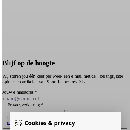
Blijf op de hoogte
Wij sturen jou één keer per week een e-mail met de belangrijkste
opinies en artikelen van Sport Knowhow XL.
Jouw e-mailadres
*
Privacyverklaring
*
Ik ontvang graag de nieuwsbrief en ga akkoord met de
Cookies & privacy
privacyverklaring
.