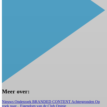
Meer over:
Nieuws
Onderzoek
BRANDED CONTENT
Achtergronden
Op
zoek naar...
Eigendom van de Club
Opinie