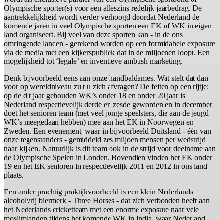
Olympische sporter(s) voor een alleszins redelijk jaarbedrag. De
aantrekkelijkheid wordt verder verhoogd doordat Nederland de
komende jaren in veel Olympische sporten een EK of WK in eigen
land organiseert. Bij veel van deze sporten kan - in de ons
omringende landen - gerekend worden op een formidabele exposure
via de media met een kijkerspubliek dat in de miljoenen loopt. Een
mogelijkheid tot ‘legale’ en inventieve ambush marketing.
Denk bijvoorbeeld eens aan onze handbaldames. Wat stelt dat dan
voor op wereldniveau zult u zich afvragen? De feiten op een rijtje:
op de dit jaar gehouden WK’s onder 18 en onder 20 jaar is
Nederland respectievelijk derde en zesde geworden en in december
doet het senioren team (met veel jonge speelsters, die aan de jeugd
WK’s meegedaan hebben) mee aan het EK in Noorwegen en
Zweden. Een evenement, waar in bijvoorbeeld Duitsland - één van
onze tegenstanders - gemiddeld zes miljoen mensen per wedstrijd
naar kijken. Natuurlijk is dit team ook in de strijd voor deelname aan
de Olympische Spelen in Londen. Bovendien vinden het EK onder
19 en het EK senioren in respectievelijk 2011 en 2012 in ons land
plaats.
Een ander prachtig praktijkvoorbeeld is een klein Nederlands
alcoholvrij biermerk - Three Horses - dat zich verbonden heeft aan
het Nederlands cricketteam met een enorme exposure naar vele
moslimlanden tijdens het komende WK in India, waar Nederland