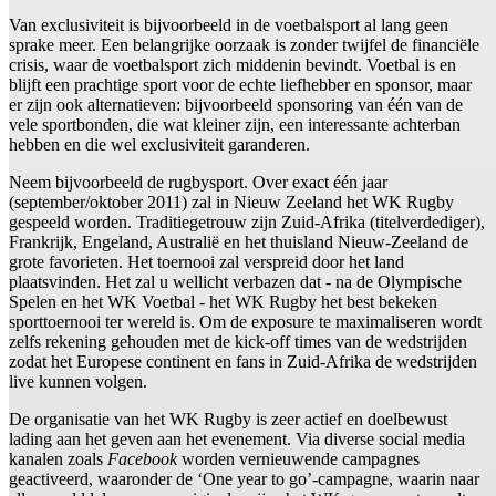
Van exclusiviteit is bijvoorbeeld in de voetbalsport al lang geen
sprake meer. Een belangrijke oorzaak is zonder twijfel de financiële
crisis, waar de voetbalsport zich middenin bevindt. Voetbal is en
blijft een prachtige sport voor de echte liefhebber en sponsor, maar
er zijn ook alternatieven: bijvoorbeeld sponsoring van één van de
vele sportbonden, die wat kleiner zijn, een interessante achterban
hebben en die wel exclusiviteit garanderen.
Neem bijvoorbeeld de rugbysport. Over exact één jaar
(september/oktober 2011) zal in Nieuw Zeeland het WK Rugby
gespeeld worden. Traditiegetrouw zijn Zuid-Afrika (titelverdediger),
Frankrijk, Engeland, Australië en het thuisland Nieuw-Zeeland de
grote favorieten. Het toernooi zal verspreid door het land
plaatsvinden. Het zal u wellicht verbazen dat - na de Olympische
Spelen en het WK Voetbal - het WK Rugby het best bekeken
sporttoernooi ter wereld is. Om de exposure te maximaliseren wordt
zelfs rekening gehouden met de kick-off times van de wedstrijden
zodat het Europese continent en fans in Zuid-Afrika de wedstrijden
live kunnen volgen.
De organisatie van het WK Rugby is zeer actief en doelbewust
lading aan het geven aan het evenement. Via diverse social media
kanalen zoals
Facebook
worden vernieuwende campagnes
geactiveerd, waaronder de ‘One year to go’-campagne, waarin naar