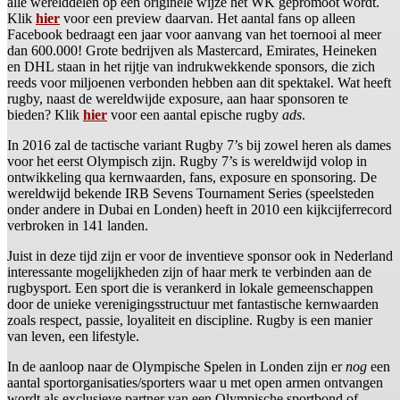
alle werelddelen op een originele wijze het WK gepromoot wordt.
Klik
hier
voor een preview daarvan. Het aantal fans op alleen
Facebook bedraagt een jaar voor aanvang van het toernooi al meer
dan 600.000! Grote bedrijven als Mastercard, Emirates, Heineken
en DHL staan in het rijtje van indrukwekkende sponsors, die zich
reeds voor miljoenen verbonden hebben aan dit spektakel. Wat heeft
rugby, naast de wereldwijde exposure, aan haar sponsoren te
bieden? Klik
hier
voor een aantal epische rugby
ads
.
In 2016 zal de tactische variant Rugby 7’s bij zowel heren als dames
voor het eerst Olympisch zijn. Rugby 7’s is wereldwijd volop in
ontwikkeling qua kernwaarden, fans, exposure en sponsoring. De
wereldwijd bekende IRB Sevens Tournament Series (speelsteden
onder andere in Dubai en Londen) heeft in 2010 een kijkcijferrecord
verbroken in 141 landen.
Juist in deze tijd zijn er voor de inventieve sponsor ook in Nederland
interessante mogelijkheden zijn of haar merk te verbinden aan de
rugbysport. Een sport die is verankerd in lokale gemeenschappen
door de unieke verenigingsstructuur met fantastische kernwaarden
zoals respect, passie, loyaliteit en discipline. Rugby is een manier
van leven, een lifestyle.
In de aanloop naar de Olympische Spelen in Londen zijn er
nog
een
aantal sportorganisaties/sporters waar u met open armen ontvangen
wordt als exclusieve partner van een Olympische sportbond of