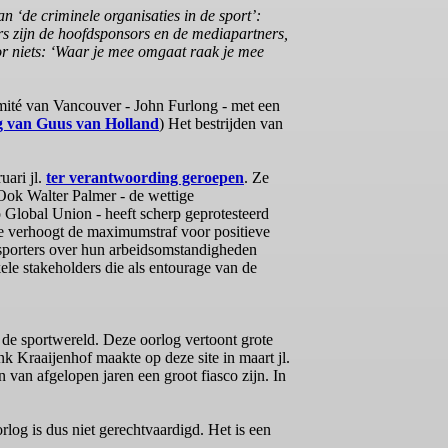
 ‘de criminele organisaties in de sport’:
ers zijn de hoofdsponsors en de mediapartners,
or niets: ‘Waar je mee omgaat raak je mee
omité van Vancouver - John Furlong - met een
g van Guus van Holland
) Het bestrijden van
uari jl.
ter verantwoording geroepen
. Ze
 Ook Walter Palmer - de wettige
 Global Union - heeft scherp geprotesteerd
 verhoogt de maximumstraf voor positieve
fsporters over hun arbeidsomstandigheden
kele stakeholders die als entourage van de
de sportwereld. Deze oorlog vertoont grote
k Kraaijenhof maakte op deze site in maart jl.
van afgelopen jaren een groot fiasco zijn. In
rlog is dus niet gerechtvaardigd. Het is een