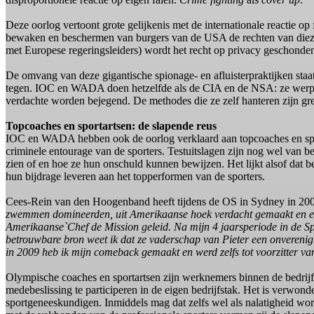
Deze oorlog vertoont grote gelijkenis met de internationale reactie 
bewaken en beschermen van burgers van de USA de rechten van diezel
met Europese regeringsleiders) wordt het recht op privacy geschonde
De omvang van deze gigantische spionage- en afluisterpraktijken staat
tegen. IOC en WADA doen hetzelfde als de CIA en de NSA: ze werpen 
verdachte worden bejegend. De methodes die ze zelf hanteren zijn gren
Topcoaches en sportartsen: de slapende reus
IOC en WADA hebben ook de oorlog verklaard aan topcoaches en sport
criminele entourage van de sporters. Testuitslagen zijn nog wel van be
zien of en hoe ze hun onschuld kunnen bewijzen. Het lijkt alsof dat be
hun bijdrage leveren aan het topperformen van de sporters.
Cees-Rein van den Hoogenband heeft tijdens de OS in Sydney in 2000 
zwemmen domineerden, uit Amerikaanse hoek verdacht gemaakt en er wa
Amerikaanse`Chef de Mission geleid. Na mijn 4 jaarsperiode in de S
betrouwbare bron weet ik dat ze vaderschap van Pieter een onvereni
in 2009 heb ik mijn comeback gemaakt en werd zelfs tot voorzitter 
Olympische coaches en sportartsen zijn werknemers binnen de bedrijfs
medebeslissing te participeren in de eigen bedrijfstak. Het is verwon
sportgeneeskundigen. Inmiddels mag dat zelfs wel als nalatigheid w