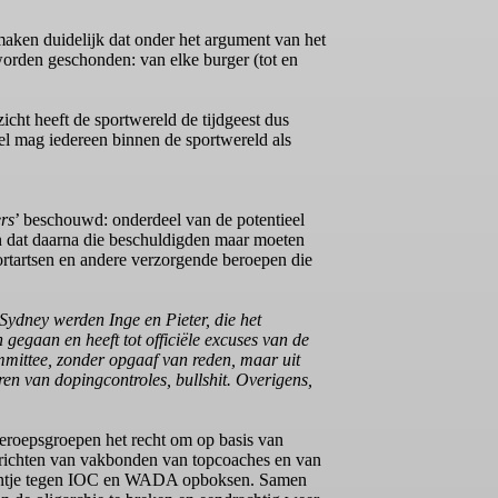
maken duidelijk dat onder het argument van het
orden geschonden: van elke burger (tot en
icht heeft de sportwereld de tijdgeest dus
l mag iedereen binnen de sportwereld als
rs
’ beschouwd: onderdeel van de potentieel
 dat daarna die beschuldigden maar moeten
portartsen en andere verzorgende beroepen die
Sydney werden Inge en Pieter, die het
egaan en heeft tot officiële excuses van de
mittee, zonder opgaaf van reden, maar uit
n van dopingcontroles, bullshit. Overigens,
beroepsgroepen het recht om op basis van
 oprichten van vakbonden van topcoaches en van
n eentje tegen IOC en WADA opboksen. Samen