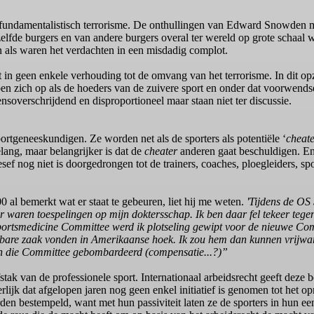
op fundamentalistisch terrorisme. De onthullingen van Edward Snowden 
fde burgers en van andere burgers overal ter wereld op grote schaal w
n als waren het verdachten in een misdadig complot.
 in geen enkele verhouding tot de omvang van het terrorisme. In dit opz
zich op als de hoeders van de zuivere sport en onder dat voorwendse
soverschrijdend en disproportioneel maar staan niet ter discussie.
geneeskundigen. Ze worden net als de sporters als potentiële ‘
cheate
lang, maar belangrijker is dat de
cheater
anderen gaat beschuldigen. En
sef nog niet is doorgedrongen tot de trainers, coaches, ploegleiders, s
al bemerkt wat er staat te gebeuren, liet hij me weten.
'Tijdens de OS 
ren toespelingen op mijn doktersschap. Ik ben daar fel tekeer tegen g
portsmedicine Committee werd ik plotseling gewipt voor de nieuwe Com
gbare zaak vonden in Amerikaanse hoek. Ik zou hem dan kunnen vrijware
van die Committee gebombardeerd (compensatie...?)”
tak van de professionele sport. Internationaal arbeidsrecht geeft deze 
derlijk dat afgelopen jaren nog geen enkel initiatief is genomen tot het
orden bestempeld, want met hun passiviteit laten ze de sporters in hu