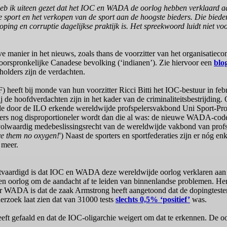
heb ik uiteen gezet dat het IOC en WADA de oorlog hebben verklaard aan
de sport en het verkopen van de sport aan de hoogste bieders. Die bied
ing en corruptie dagelijkse praktijk is. Het spreekwoord luidt niet vo
 manier in het nieuws, zoals thans de voorzitter van het organisatiec
 oorspronkelijke Canadese bevolking (‘indianen’). Zie hiervoor een
blo
eholders zijn de verdachten.
eeft bij monde van hun voorzitter Ricci Bitti het IOC-bestuur in febr
 de hoofdverdachten zijn in het kader van de criminaliteitsbestrijding.
 de door de ILO erkende wereldwijde profspelersvakbond Uni Sport-Pro
ers nog disproportioneler wordt dan die al was: de nieuwe WADA-code
n volwaardig medebeslissingsrecht van de wereldwijde vakbond van pro
e them no oxygen!
') Naast de sporters en sportfederaties zijn er nóg en
 meer.
chtvaardigd is dat IOC en WADA deze wereldwijde oorlog verklaren aan 
een oorlog om de aandacht af te leiden van binnenlandse problemen. Hen
r WADA is dat de zaak Armstrong heeft aangetoond dat de dopingtesten 
rzoek laat zien dat van 31000 tests
slechts 0,5% ‘positief’
was.
eeft gefaald en dat de IOC-oligarchie weigert om dat te erkennen. De oo