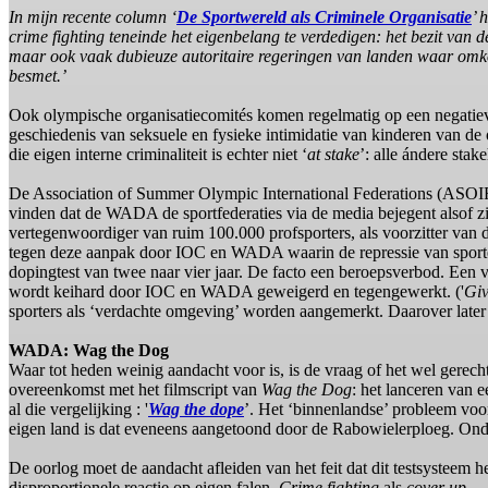
In mijn recente column ‘
De Sportwereld als Criminele Organisatie
’ 
crime fighting teneinde het eigenbelang te verdedigen: het bezit van 
maar ook vaak dubieuze autoritaire regeringen van landen waar omkop
besmet.’
Ook olympische organisatiecomités komen regelmatig op een negatieve
geschiedenis van seksuele en fysieke intimidatie van kinderen van de
die eigen interne criminaliteit is echter niet ‘
at stake
’: alle ándere stak
De Association of Summer Olympic International Federations (ASOIF) h
vinden dat de WADA de sportfederaties via de media bejegent alsof zij
vertegenwoordiger van ruim 100.000 profsporters, als voorzitter van
tegen deze aanpak door IOC en WADA waarin de repressie van sport
dopingtest van twee naar vier jaar. De facto een beroepsverbod. Ee
wordt keihard door IOC en WADA geweigerd en tegengewerkt. ('
Giv
sporters als ‘verdachte omgeving’ worden aangemerkt. Daarover later
WADA: Wag the Dog
Waar tot heden weinig aandacht voor is, is de vraag of het wel gere
overeenkomst met het filmscript van
Wag the Dog
: het lanceren van 
al die vergelijking : '
Wag the dope
’. Het ‘binnenlandse’ probleem voo
eigen land is dat eveneens aangetoond door de Rabowielerploeg. Onde
De oorlog moet de aandacht afleiden van het feit dat dit testsysteem h
disproportionele reactie op eigen falen.
Crime fighting
als
cover up
.