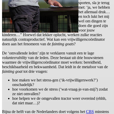
sporten, sla je terug
met: ‘ja, we hebben
het allemaal druk…
en toch lukt het mij
wel om dingen te
doen die goed zijn
voor jouw
kinderen…” Hoewel dat lekker oplucht, werken zulke reacties
natuurlijk contraproductief. Wat kan een vrijwilligerscoördinator
doen aan het fenomeen van de
fainting goats
?
De ‘omvallende leden’ zijn te verklaren vanuit een te lage
volunteerability
van de leden. Deze bestaat uit drie bouwstenen
waarmee de vrijwilligerscoördinator moet werken: bereidheid,
beschikbaarheid en bekwaamheid. Dat leidt in de metafoor van de
fainting goat
tot drie vragen:
hoe maken we het stress-gen (‘ik-vrijwilligerswerk?’)
onschadelijk?
hoe voorkomen we de stress (‘wat-vraag-je-van-mij?) zodat
ze niet omvallen?
hoe helpen we de omgevallen tractor weer overeind (ehhh,
dat niet maar…)?
Bijna de helft van de Nederlanders doet volgens het
CBS
minstens