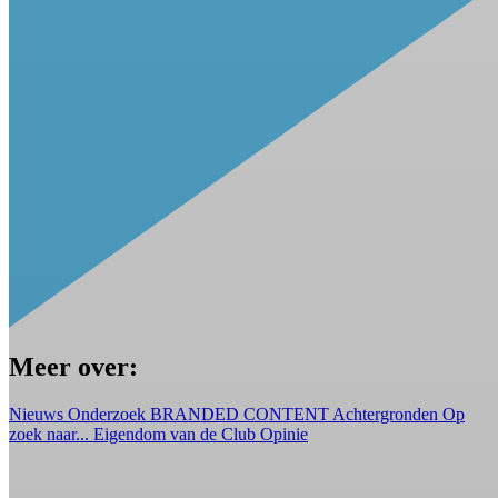
Meer over:
Nieuws
Onderzoek
BRANDED CONTENT
Achtergronden
Op
zoek naar...
Eigendom van de Club
Opinie