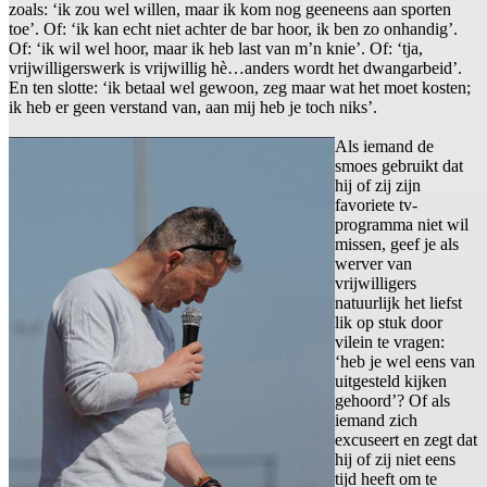
zoals: ‘ik zou wel willen, maar ik kom nog geeneens aan sporten
toe’. Of: ‘ik kan echt niet achter de bar hoor, ik ben zo onhandig’.
Of: ‘ik wil wel hoor, maar ik heb last van m’n knie’. Of: ‘tja,
vrijwilligerswerk is vrijwillig hè…anders wordt het dwangarbeid’.
En ten slotte: ‘ik betaal wel gewoon, zeg maar wat het moet kosten;
ik heb er geen verstand van, aan mij heb je toch niks’.
Als iemand de
smoes gebruikt dat
hij of zij zijn
favoriete tv-
programma niet wil
missen, geef je als
werver van
vrijwilligers
natuurlijk het liefst
lik op stuk door
vilein te vragen:
‘heb je wel eens van
uitgesteld kijken
gehoord’? Of als
iemand zich
excuseert en zegt dat
hij of zij niet eens
tijd heeft om te