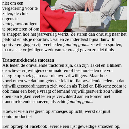
niet om een
vergadering voor te
zitten, de club
ergens te
vertegenwoordigen,
te presenteren of om
te snappen hoe het jaarverslag werkt. Ze staren dan onrustig naar het
plafond en als je doorduwt, vallen ze inderdaad bijna flauw. In
sportverenigingen zijn veel leden
fainting goats
: ze willen sporten,
maar als je vrijwilligerswerk van ze vraagt geven ze niet thuis.
Tranentrekkende smoezen
Als leden de omvallende tractoren zijn, dan zijn Takel en Bliksem
de actieve vrijwilligerscoördinatoren of bestuursleden die vol
energie op zoek gaan naar nieuwe vrijwilligers. Maar hoe
voorkomen we dat hun getoeter leidt tot flauwvallende leden en dat
vrijwilligerscoördinatoren zich voelen als Takel en Bliksem: zodra je
ook maar een beetje vraagt of iemand vrijwilligerswerk zou willen
doen dan kijken veel leden je verwilderd aan en komen met
tranentrekkende smoezen, als echte
fainting goats
.
Hoewel vilein reageren op smoesjes oplucht, werkt dat juist
contraproductief
Een oproep of Facebook leverde een lijst geweldige smoezen op,