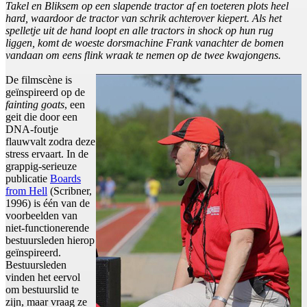
Takel en Bliksem op een slapende tractor af en toeteren plots heel
hard, waardoor de tractor van schrik achterover kiepert. Als het
spelletje uit de hand loopt en alle tractors in shock op hun rug
liggen, komt de woeste dorsmachine Frank vanachter de bomen
vandaan om eens flink wraak te nemen op de twee kwajongens.
De filmscène is
geïnspireerd op de
fainting goats
, een
geit die door een
DNA-foutje
flauwvalt zodra deze
stress ervaart. In de
grappig-serieuze
publicatie
Boards
from Hell
(Scribner,
1996) is één van de
voorbeelden van
niet-functionerende
bestuursleden hierop
geïnspireerd.
Bestuursleden
vinden het eervol
om bestuurslid te
zijn, maar vraag ze