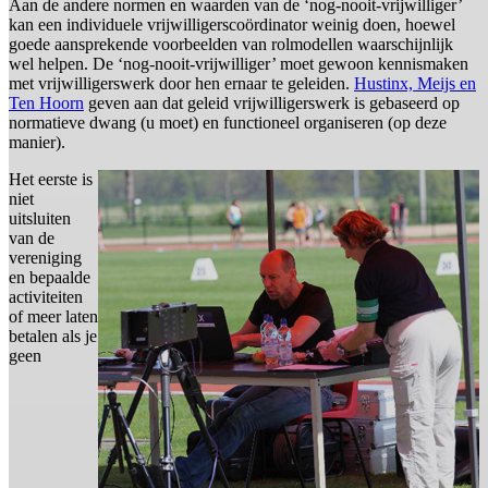
Aan de andere normen en waarden van de ‘nog-nooit-vrijwilliger’
kan een individuele vrijwilligerscoördinator weinig doen, hoewel
goede aansprekende voorbeelden van rolmodellen waarschijnlijk
wel helpen. De ‘nog-nooit-vrijwilliger’ moet gewoon kennismaken
met vrijwilligerswerk door hen ernaar te geleiden.
Hustinx, Meijs en
Ten Hoorn
geven aan dat geleid vrijwilligerswerk is gebaseerd op
normatieve dwang (u moet) en functioneel organiseren (op deze
manier).
Het eerste is
niet
uitsluiten
van de
vereniging
en bepaalde
activiteiten
of meer laten
betalen als je
geen