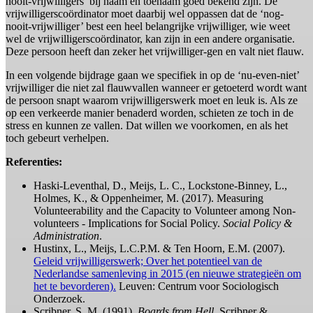
nooit-vrijwilligers’ bij naam en toenaam goed bekend zijn. De
vrijwilligerscoördinator moet daarbij wel oppassen dat de ‘nog-
nooit-vrijwilliger’ best een heel belangrijke vrijwilliger, wie weet
wel de vrijwilligerscoördinator, kan zijn in een andere organisatie.
Deze persoon heeft dan zeker het vrijwilliger-gen en valt niet flauw.
In een volgende bijdrage gaan we specifiek in op de ‘nu-even-niet’
vrijwilliger die niet zal flauwvallen wanneer er getoeterd wordt want
de persoon snapt waarom vrijwilligerswerk moet en leuk is. Als ze
op een verkeerde manier benaderd worden, schieten ze toch in de
stress en kunnen ze vallen. Dat willen we voorkomen, en als het
toch gebeurt verhelpen.
Referenties:
Haski‐Leventhal, D., Meijs, L. C., Lockstone‐Binney, L.,
Holmes, K., & Oppenheimer, M. (2017). Measuring
Volunteerability and the Capacity to Volunteer among Non‐
volunteers - Implications for Social Policy.
Social Policy &
Administration
.
Hustinx, L., Meijs, L.C.P.M. & Ten Hoorn, E.M. (2007).
Geleid vrijwilligerswerk; Over het potentieel van de
Nederlandse samenleving in 2015 (en nieuwe strategieën om
het te bevorderen).
Leuven: Centrum voor Sociologisch
Onderzoek.
Scribner, S. M. (1991).
Boards from Hell.
Scribner &