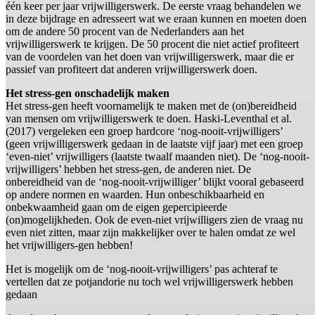
één keer per jaar vrijwilligerswerk. De eerste vraag behandelen we
in deze bijdrage en adresseert wat we eraan kunnen en moeten doen
om de andere 50 procent van de Nederlanders aan het
vrijwilligerswerk te krijgen. De 50 procent die niet actief profiteert
van de voordelen van het doen van vrijwilligerswerk, maar die er
passief van profiteert dat anderen vrijwilligerswerk doen.
Het stress-gen onschadelijk maken
Het stress-gen heeft voornamelijk te maken met de (on)bereidheid
van mensen om vrijwilligerswerk te doen. Haski-Leventhal et al.
(2017) vergeleken een groep hardcore ‘nog-nooit-vrijwilligers’
(geen vrijwilligerswerk gedaan in de laatste vijf jaar) met een groep
‘even-niet’ vrijwilligers (laatste twaalf maanden niet). De ‘nog-nooit-
vrijwilligers’ hebben het stress-gen, de anderen niet. De
onbereidheid van de ‘nog-nooit-vrijwilliger’ blijkt vooral gebaseerd
op andere normen en waarden. Hun onbeschikbaarheid en
onbekwaamheid gaan om de eigen gepercipieerde
(on)mogelijkheden. Ook de even-niet vrijwilligers zien de vraag nu
even niet zitten, maar zijn makkelijker over te halen omdat ze wel
het vrijwilligers-gen hebben!
Het is mogelijk om de ‘nog-nooit-vrijwilligers’ pas achteraf te
vertellen dat ze potjandorie nu toch wel vrijwilligerswerk hebben
gedaan