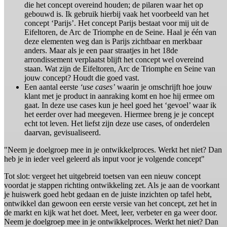
die het concept overeind houden; de pilaren waar het op
gebouwd is. Ik gebruik hierbij vaak het voorbeeld van het
concept ‘Parijs’. Het concept Parijs bestaat voor mij uit de
Eifeltoren, de Arc de Triomphe en de Seine. Haal je één van
deze elementen weg dan is Parijs zichtbaar en merkbaar
anders. Maar als je een paar straatjes in het 18de
arrondissement verplaatst blijft het concept wel overeind
staan. Wat zijn de Eifeltoren, Arc de Triomphe en Seine van
jouw concept? Houdt die goed vast.
Een aantal eerste
‘use cases’
waarin je omschrijft hoe jouw
klant met je product in aanraking komt en hoe hij ermee om
gaat. In deze use cases kun je heel goed het ‘gevoel’ waar ik
het eerder over had meegeven. Hiermee breng je je concept
echt tot leven. Het liefst zijn deze use cases, of onderdelen
daarvan, gevisualiseerd.
"Neem je doelgroep mee in je ontwikkelproces. Werkt het niet? Dan
heb je in ieder veel geleerd als input voor je volgende concept"
Tot slot: vergeet het uitgebreid toetsen van een nieuw concept
voordat je stappen richting ontwikkeling zet. Als je aan de voorkant
je huiswerk goed hebt gedaan en de juiste inzichten op tafel hebt,
ontwikkel dan gewoon een eerste versie van het concept, zet het in
de markt en kijk wat het doet. Meet, leer, verbeter en ga weer door.
Neem je doelgroep mee in je ontwikkelproces. Werkt het niet? Dan