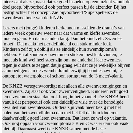
interessant als ze, naast dat ze goed inspelen op een inzicht vanuit de
doelgroep, bijvoorbeeld ook perfect passen bij de afzender. Bij het
bedrijf achter het concept. Zie bijvoorbeeld 'Superspetters': de
zwemlesmethode van de KNZB.
Lezers met (jonge) kinderen herkennen misschien de drama’s van
iedere week opnieuw weer naar dat warme en kleffe zwembad
moeten gaan. En dat maanden lang. Dan het kind zelf. Zwemles
‘moet’. Dat maakt het per definitie al een stuk minder leuk.
Kinderen zelf zijn dolblij als ze eindelijk hun zwemdiploma’s
hebben. En al zouden ze zwemmen stiekem best leuk vinden, je
moet als kind wel heel stoer zijn om, na anderhalf jaar zwemles,
tegen je ouders te zeggen dat je graag wilt dat ze je wekelijks blijven
aanmoedigen aan de zwembadrand terwijl jij baantjes zwemt, je
ontpopt tot waterpoloër of schoon springt van de '3 meter'-plank.
De KNZB vertegenwoordigt niet alleen alle zwemverenigingen en
zwemmers. Zij staat ook voor zwemveiligheid. Kinderen echt goed
leren zwemmen staat dan ook hoog in het vaandel. De KNZB heeft
vanuit dat perspectief ook een duidelijke visie over de benodigde
kwaliteit van zwemlessen. Ouders zijn vaak meer bezig met het
halen van het zwemdiploma dan met het feit dat hun kinderen
daadwerkelijk goed leren zwemmen. Dat leren ze wel op vakantie.
Ook nog opgaan voor zwemdiploma’s B en C was er dan ook vaak
niet bij. Daarnaast werkt de KNZB samen met de beste