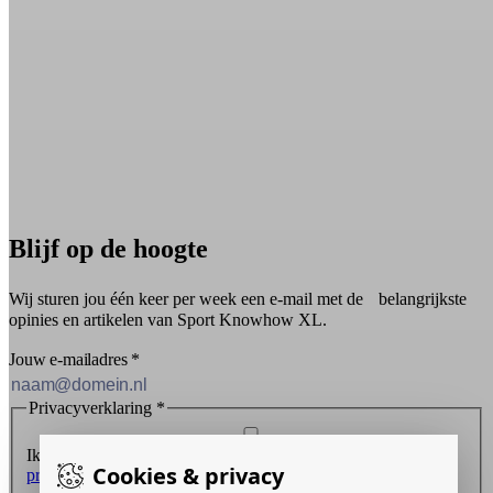
Blijf op de hoogte
Wij sturen jou één keer per week een e-mail met de belangrijkste
opinies en artikelen van Sport Knowhow XL.
Jouw e-mailadres
*
Privacyverklaring
*
Ik ontvang graag de nieuwsbrief en ga akkoord met de
Cookies & privacy
privacyverklaring
.