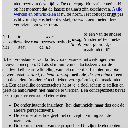
niet meer van deze tijd is. De conceptguide is al achterhaald
op het moment dat de laatste pagina’s zijn geschreven.
Agile
werken en ontwikkelen
is nu de norm. Het concept krijgt pas
echt vorm tijdens het ontwikkelproces. Doen, meten, leren,
verbeteren en weer door.
of één van de andere
"Of
te
,
lean
design
‘moderne’ technieken
je
agile
werk
scrumt
met
start-
methode,
think
voor gebruikt, dat
hier
gaat,
de
up
maakt niet uit"
Ik ben voorstander van korte, vooral visuele, uitwerkingen van
nieuwe concepten. Dit als startpunt van en toetssteen voor de
daadwerkelijke ontwikkeling van het concept. Of je hier nu
agile
in
te werk gaat,
scrumt
, de
lean start-up
methode,
design think
of één
van de andere ‘moderne’ technieken voor gebruikt, dat maakt niet
uit. Een dergelijke conceptschets helpt je je doel scherp te stellen en
geeft de handvatten hier naartoe te werken. Een conceptschets bevat
naar mijn idee een aantal elementen:
De onderliggende inzichten (het klantinzicht maar dus ook de
andere perspectieven).
De kernbelofte: hoe geeft het concept invulling aan de
inzichten.
De kernelementen van de propositie. Dit zijn die elementen