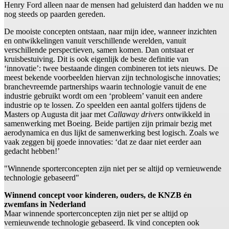
Henry Ford alleen naar de mensen had geluisterd dan hadden we nu
nog steeds op paarden gereden.
De mooiste concepten ontstaan, naar mijn idee, wanneer inzichten
en ontwikkelingen vanuit verschillende werelden, vanuit
verschillende perspectieven, samen komen. Dan ontstaat er
kruisbestuiving. Dit is ook eigenlijk de beste definitie van
‘innovatie’: twee bestaande dingen combineren tot iets nieuws. De
meest bekende voorbeelden hiervan zijn technologische innovaties;
branchevreemde partnerships waarin technologie vanuit de ene
industrie gebruikt wordt om een ‘probleem’ vanuit een andere
industrie op te lossen. Zo speelden een aantal golfers tijdens de
Masters op Augusta dit jaar met
Callaway drivers
ontwikkeld in
samenwerking met Boeing. Beide partijen zijn primair bezig met
aerodynamica en dus lijkt de samenwerking best logisch. Zoals we
vaak zeggen bij goede innovaties: ‘dat ze daar niet eerder aan
gedacht hebben!’
"Winnende sporterconcepten zijn niet per se altijd op vernieuwende
technologie gebaseerd"
Winnend concept voor kinderen, ouders, de KNZB én
zwemfans in Nederland
Maar winnende sporterconcepten zijn niet per se altijd op
vernieuwende technologie gebaseerd. Ik vind concepten ook