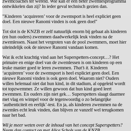
zwemcoaches ter wereld. Wie kan er een beter zwemlesprogramma
ontwikkelen dan zij? In ieder geval technisch gezien dan.
"Kinderen ‘acquireren’ voor de zwemsport is heel expliciet geen
doel. Een nieuwe Ranomi vinden is ook geen doel"
Tot slot is de KNZB er zelf natuurlijk enorm bij gebaat als kinderen
(en hun ouders) zwemmen daadwerkelijk leuk vinden na de
zwemlessen. Naast het vergroten van de pool zwemmers, moet hier
uiteindelijk ook de nieuwe Ranomi vandaan komen.
Wat ik echt krachtig vind aan het Superspetters-concept…? Het
primaire en enige doel van de zwemlessen is om kinderen op een
leuke manier goed te leren zwemmen.
That’s it
. Kinderen
‘acquireren’ voor de zwemsport is heel expliciet geen doel. Een
nieuwe Ranomi vinden is ook geen doel. Waarom niet? Ouders
willen helemaal niet dat hun kind, in dit stadium, al opgeleid wordt
tot topzwemmer. Ze willen gewoon dat hun kind goed leert
zwemmen. En ouders zijn niet gek… Superspetters slaagt daarmee
met vlag en wimpel voor de tegenwoordig o zo belangrijke
‘authenticiteit en eerlijk’-test. En ja, als kinderen zwemmen na de
zwemles echt leuk vinden, dan blijven ze vanzelf wel terugkomen
naar het bad.
Wil je meer weten over de inhoud van het concept Superspetters?
Neem dan contact op met Alice Schols van de KNZB