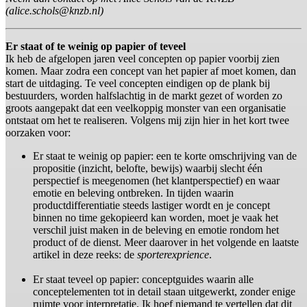
(alice.schols@knzb.nl)
Er staat of te weinig op papier of teveel
Ik heb de afgelopen jaren veel concepten op papier voorbij zien
komen. Maar zodra een concept van het papier af moet komen, dan
start de uitdaging. Te veel concepten eindigen op de plank bij
bestuurders, worden halfslachtig in de markt gezet of worden zo
groots aangepakt dat een veelkoppig monster van een organisatie
ontstaat om het te realiseren. Volgens mij zijn hier in het kort twee
oorzaken voor:
Er staat te weinig op papier: een te korte omschrijving van de
propositie (inzicht, belofte, bewijs) waarbij slecht één
perspectief is meegenomen (het klantperspectief) en waar
emotie en beleving ontbreken. In tijden waarin
productdifferentiatie steeds lastiger wordt en je concept
binnen no time gekopieerd kan worden, moet je vaak het
verschil juist maken in de beleving en emotie rondom het
product of de dienst. Meer daarover in het volgende en laatste
artikel in deze reeks: de
sporterexprience
.
Er staat teveel op papier: conceptguides waarin alle
conceptelementen tot in detail staan uitgewerkt, zonder enige
ruimte voor interpretatie. Ik hoef niemand te vertellen dat dit