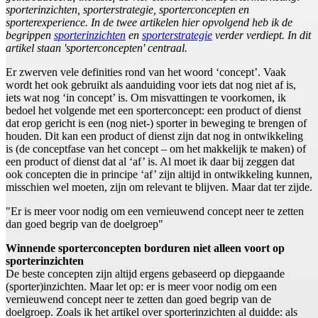
sporterinzichten, sporterstrategie, sporterconcepten en
sporterexperience. In de twee artikelen hier opvolgend heb ik de
begrippen
sporterinzichten
en
sporterstrategie
verder verdiept. In dit
artikel staan 'sporterconcepten' centraal.
Er zwerven vele definities rond van het woord ‘concept’. Vaak
wordt het ook gebruikt als aanduiding voor iets dat nog niet af is,
iets wat nog ‘in concept’ is. Om misvattingen te voorkomen, ik
bedoel het volgende met een sporterconcept: een product of dienst
dat erop gericht is een (nog niet-) sporter in beweging te brengen of
houden. Dit kan een product of dienst zijn dat nog in ontwikkeling
is (de conceptfase van het concept – om het makkelijk te maken) of
een product of dienst dat al ‘af’ is. Al moet ik daar bij zeggen dat
ook concepten die in principe ‘af’ zijn altijd in ontwikkeling kunnen,
misschien wel moeten, zijn om relevant te blijven. Maar dat ter zijde.
"Er is meer voor nodig om een vernieuwend concept neer te zetten
dan goed begrip van de doelgroep"
Winnende sporterconcepten borduren niet alleen voort op
sporterinzichten
De beste concepten zijn altijd ergens gebaseerd op diepgaande
(sporter)inzichten. Maar let op: er is meer voor nodig om een
vernieuwend concept neer te zetten dan goed begrip van de
doelgroep. Zoals ik het artikel over sporterinzichten al duidde: als