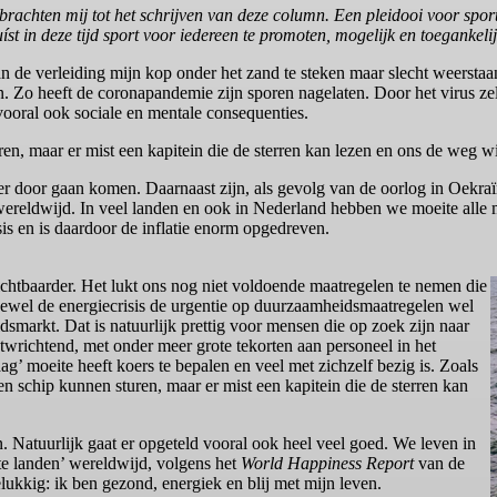
achten mij tot het schrijven van deze column. Een pleidooi voor sport,
st in deze tijd sport voor iedereen te promoten, mogelijk en toegankeli
 de verleiding mijn kop onder het zand te steken maar slecht weerstaan. 
n. Zo heeft de coronapandemie zijn sporen nagelaten. Door het virus ze
ooral ook sociale en mentale consequenties.
n, maar er mist een kapitein die de sterren kan lezen en ons de weg wij
er door gaan komen. Daarnaast zijn, als gevolg van de oorlog in Oekra
en wereldwijd. In veel landen en ook in Nederland hebben we moeite al
sis en is daardoor de inflatie enorm opgedreven.
ichtbaarder. Het lukt ons nog niet voldoende maatregelen te nemen die
oewel de energiecrisis de urgentie op duurzaamheidsmaatregelen wel
dsmarkt. Dat is natuurlijk prettig voor mensen die op zoek zijn naar
twrichtend, met onder meer grote tekorten aan personeel in het
ag’ moeite heeft koers te bepalen en veel met zichzelf bezig is. Zoals
een schip kunnen sturen, maar er mist een kapitein die de sterren kan
en. Natuurlijk gaat er opgeteld vooral ook heel veel goed. We leven in
ste landen’ wereldwijd, volgens het
World Happiness Report
van de
elukkig: ik ben gezond, energiek en blij met mijn leven.