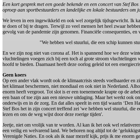
Een kort gesprek met een goede bekende en een concert van Stef Bos br
oproep aan sportbestuurders en landelijke en lokale bestuurders om juí
We leven in een ingewikkeld en ook wel zorgelijk tijdsgewricht. Ik kan
te doen of bij te dragen. Terwijl zo veel mensen het heel zwaar hebbe
gevolg van de pandemie zijn genomen. Financiële consequenties, en v
"We hebben wel stuurlui, die een schip kunnen sture
En we zijn nog niet van corona af. Het is spannend hoe we deze wint
vluchtelingen voegen zich bij een toch al grote stroom vluchteling
hoofd te bieden. Daarnaast heeft deze oorlog geleid tot een energiecri
Geen koers
Op een ander vlak wordt ook de klimaatcrisis steeds voelbaarder en z
het klimaat beschermen, niet mondiaal en ook niet in Nederland. Alh
enorm heeft vergroot. Tot slot is er een toenemende krapte op de arbei
een baan of toe zijn aan een nieuwe uitdaging. Maar het werkt ook on
onderwijs en in de zorg. En dat alles speelt in een tijd waarin ‘Den Ha
Stef Bos het in zijn concert treffend zei 'we hebben wel stuurlui, die 
lezen en ons de weg wijst door deze roerige tijden'.
Jeetje, niet om vrolijk van te worden. Al kan ik het ook wel relativer
een veilig en welvarend land. We behoren nog altijd tot de ‘gelukkig
Verenigde Naties. En ook als ik naar mezelf kijk, prijs ik me enorm g