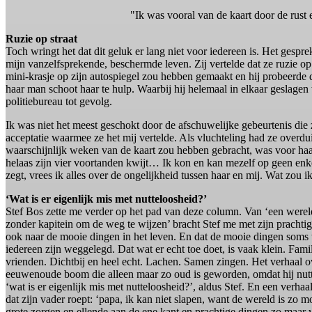
"Ik was vooral van de kaart door de rust 
Ruzie op straat
Toch wringt het dat dit geluk er lang niet voor iedereen is. Het ges
mijn vanzelfsprekende, beschermde leven. Zij vertelde dat ze ruzie op
mini-krasje op zijn autospiegel zou hebben gemaakt en hij probeerde da
haar man schoot haar te hulp. Waarbij hij helemaal in elkaar geslage
politiebureau tot gevolg.
Ik was niet het meest geschokt door de afschuwelijke gebeurtenis die
acceptatie waarmee ze het mij vertelde. Als vluchteling had ze overdui
waarschijnlijk weken van de kaart zou hebben gebracht, was voor haa
helaas zijn vier voortanden kwijt… Ik kon en kan mezelf op geen enke
zegt, vrees ik alles over de ongelijkheid tussen haar en mij. Wat zou 
‘Wat is er eigenlijk mis met nutteloosheid?’
Stef Bos zette me verder op het pad van deze column. Van ‘een were
zonder kapitein om de weg te wijzen’ bracht Stef me met zijn prachtig
ook naar de mooie dingen in het leven. En dat de mooie dingen soms
iedereen zijn weggelegd. Dat wat er echt toe doet, is vaak klein. Fami
vrienden. Dichtbij en heel echt. Lachen. Samen zingen. Het verhaal o
eeuwenoude boom die alleen maar zo oud is geworden, omdat hij nutt
‘wat is er eigenlijk mis met nutteloosheid?’, aldus Stef. En een verhaa
dat zijn vader roept: ‘papa, ik kan niet slapen, want de wereld is zo 
grote zorgen en ellende aan de ene kant en prachtige dingen zo maar 