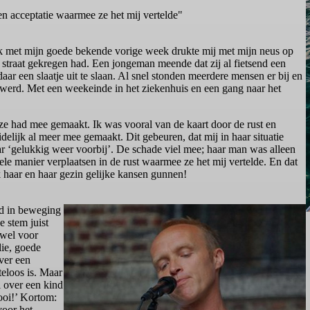
en acceptatie waarmee ze het mij vertelde"
prek met mijn goede bekende vorige week drukte mij met mijn neus op
 straat gekregen had. Een jongeman meende dat zij al fietsend een
ar een slaatje uit te slaan. Al snel stonden meerdere mensen er bij en
n werd. Met een weekeinde in het ziekenhuis en een gang naar het
 ze had mee gemaakt. Ik was vooral van de kaart door de rust en
delijk al meer mee gemaakt. Dit gebeuren, dat mij in haar situatie
r ‘gelukkig weer voorbij’. De schade viel mee; haar man was alleen
le manier verplaatsen in de rust waarmee ze het mij vertelde. En dat
ik haar en haar gezin gelijke kansen gunnen!
ld in beweging
e stem juist
 wel voor
lie, goede
ver een
eloos is. Maar
l over een kind
mooi!’ Kortom:
voor het