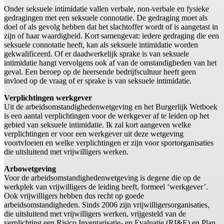
Onder seksuele intimidatie vallen verbale, non-verbale en fysieke
gedragingen met een seksuele connotatie. De gedraging moet als
doel of als gevolg hebben dat het slachtoffer wordt of is aangetast in
zijn of haar waardigheid. Kort samengevat: iedere gedraging die een
seksuele connotatie heeft, kan als seksuele intimidatie worden
gekwalificeerd. Of er daadwerkelijk sprake is van seksuele
intimidatie hangt vervolgens ook af van de omstandigheden van het
geval. Een beroep op de heersende bedrijfscultuur heeft geen
invloed op de vraag of er sprake is van seksuele intimidatie.
Verplichtingen werkgever
Uit de arbeidsomstandighedenwetgeving en het Burgerlijk Wetboek
is een aantal verplichtingen voor de werkgever af te leiden op het
gebied van seksuele intimidatie. Ik zal kort aangeven welke
verplichtingen er voor een werkgever uit deze wetgeving
voortvloeien en welke verplichtingen er zijn voor sportorganisaties
die uitsluitend met vrijwilligers werken.
Arbowetgeving
Voor de arbeidsomstandighedenwetgeving is degene die op de
werkplek van vrijwilligers de leiding heeft, formeel ‘werkgever’.
Ook vrijwilligers hebben dus recht op goede
arbeidsomstandigheden. Sinds 2006 zijn vrijwilligersorganisaties,
die uitsluitend met vrijwilligers werken, vrijgesteld van de
verplichting een Risico Inventarisatie- en Evaluatie (RI&E) en Plan