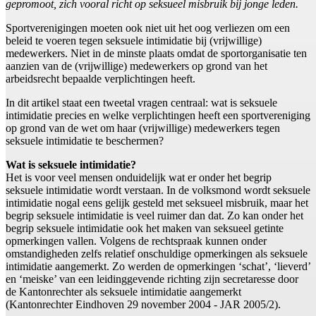
gepromoot, zich vooral richt op seksueel misbruik bij jonge leden.
Sportverenigingen moeten ook niet uit het oog verliezen om een
beleid te voeren tegen seksuele intimidatie bij (vrijwillige)
medewerkers. Niet in de minste plaats omdat de sportorganisatie ten
aanzien van de (vrijwillige) medewerkers op grond van het
arbeidsrecht bepaalde verplichtingen heeft.
In dit artikel staat een tweetal vragen centraal: wat is seksuele
intimidatie precies en welke verplichtingen heeft een sportvereniging
op grond van de wet om haar (vrijwillige) medewerkers tegen
seksuele intimidatie te beschermen?
Wat is seksuele intimidatie?
Het is voor veel mensen onduidelijk wat er onder het begrip
seksuele intimidatie wordt verstaan. In de volksmond wordt seksuele
intimidatie nogal eens gelijk gesteld met seksueel misbruik, maar het
begrip seksuele intimidatie is veel ruimer dan dat. Zo kan onder het
begrip seksuele intimidatie ook het maken van seksueel getinte
opmerkingen vallen. Volgens de rechtspraak kunnen onder
omstandigheden zelfs relatief onschuldige opmerkingen als seksuele
intimidatie aangemerkt. Zo werden de opmerkingen ‘schat’, ‘lieverd’
en ‘meiske’ van een leidinggevende richting zijn secretaresse door
de Kantonrechter als seksuele intimidatie aangemerkt
(Kantonrechter Eindhoven 29 november 2004 - JAR 2005/2).