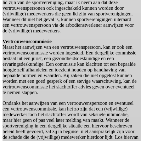
lid zijn van de sportvereniging, maar ik neem aan dat deze
vertrouwenspersonen ook ingeschakeld kunnen worden door
(vrijwillige) medewerkers die geen lid zijn van sportverenigingen.
Wanneer dit niet het geval is, kunnen sportverenigingen uiteraard
een vertrouwenspersoon via de arbodienstverlener aanwijzen voor
de (vrijwillige) medewerkers.
Vertrouwenscommissie
Naast het aanwijzen van een vertrouwenspersoon, kan er ook een
vertrouwenscommissie worden ingesteld. Een dergelijke commissie
bestaat uit een jurist, een gezondheidsdeskundige en een
ervaringsdeskundige. Een commissie kan klachten tot een bepaalde
hoogte zelf afhandelen en toezicht houden op handhaving van
bepaalde normen en waarden. Bij zaken die niet opgelost kunnen
worden met een goed gesprek of een stevige waarschuwing, kan de
vertrouwenscommissie het slachtoffer advies geven over eventueel
te nemen stappen.
Ondanks het aanwijzen van een vertrouwenspersoon en eventueel
een vertrouwenscommissie, kan het zo zijn dat een (vrijwillige)
medewerker toch het slachtoffer wordt van seksuele intimidatie,
maar hier geen of pas veel later melding van maakt. Wanneer de
sportvereniging in een dergelijke situatie een hiervoor beschreven
beleid heeft gevoerd, zal zij in beginsel niet aansprakelijk zijn voor
de schade die de (vrijwillige) medewerker hierdoor lijdt. Los hiervan