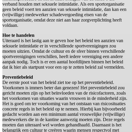
verband houden met seksuele intimidatie. Als een sportorganisatie
geen beleid voert ten aanzien van seksuele intimidatie, dan kan een
(vrijwillige) medewerker schadevergoeding eisen van de
sportorganisatie, omdat deze niet aan haar zorgverplichting heeft
voldaan.
Hoe te handelen
Uiteraard is het lastig aan te geven hoe het beleid ten aanzien van
seksuele intimidatie er in verschillende sportverenigingen zou
moeten uitzien. Omdat de cultuur en de sfeer binnen verschillende
sportverenigingen verschillen, heeft iedere vereniging een andere
aanpak nodig. Toch is er een aantal hoofdlijnen binnen het beleid
dat ik hier als startpunt voor een op te zetten beleid zal vermelden.
Preventiebeleid
De eerste poot van het beleid ziet toe op het preventiebeleid.
Voorkomen is immers beter dan genezen! Het preventiebeleid zou
gericht moeten zijn op het beïnvloeden van de risicofactoren, zoals
het voorkomen van situaties waarin vrouwen in de minderheid zijn.
Het is goed om ter voorkoming van het ontstaan van risicosituaties
concrete regels in het beleid op te nemen. Hierbij kan bijvoorbeeld
gedacht worden aan een minimum aantal vrouwelijke (vrijwillige)
medewerkers die in de kantine aanwezig moeten zijn. Deze regels
moeten dan uiteraard wel worden gehandhaafd. Daarnaast is het
belangrijk een cultuur te creëren waarin mensen respectvol met