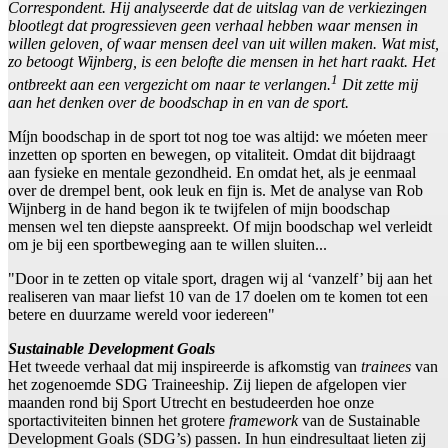
Correspondent. Hij analyseerde dat de uitslag van de verkiezingen
blootlegt dat progressieven geen verhaal hebben waar mensen in
willen geloven, of waar mensen deel van uit willen maken. Wat mist,
zo betoogt Wijnberg, is een belofte die mensen in het hart raakt. Het
1
ontbreekt aan een vergezicht om naar te verlangen.
Dit zette mij
aan het denken over de boodschap in en van de sport.
Míjn boodschap in de sport tot nog toe was altijd: we móeten meer
inzetten op sporten en bewegen, op vitaliteit. Omdat dit bijdraagt
aan fysieke en mentale gezondheid. En omdat het, als je eenmaal
over de drempel bent, ook leuk en fijn is. Met de analyse van Rob
Wijnberg in de hand begon ik te twijfelen of mijn boodschap
mensen wel ten diepste aanspreekt. Of mijn boodschap wel verleidt
om je bij een sportbeweging aan te willen sluiten...
"Door in te zetten op vitale sport, dragen wij al ‘vanzelf’ bij aan het
realiseren van maar liefst 10 van de 17 doelen om te komen tot een
betere en duurzame wereld voor iedereen"
Sustainable Development Goals
Het tweede verhaal dat mij inspireerde is afkomstig van
trainees
van
het zogenoemde SDG Traineeship. Zij liepen de afgelopen vier
maanden rond bij Sport Utrecht en bestudeerden hoe onze
sportactiviteiten binnen het grotere
framework
van de Sustainable
Development Goals (SDG’s) passen. In hun eindresultaat lieten zij