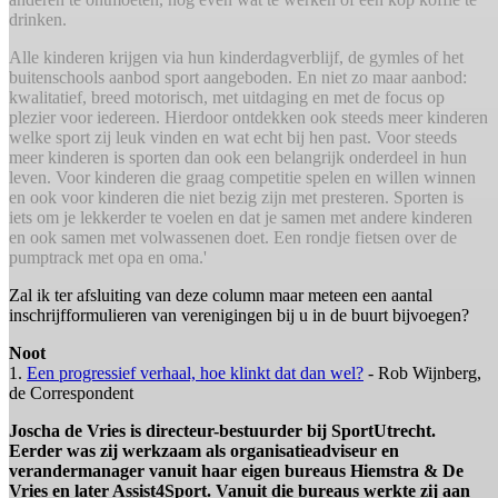
drinken.
Alle kinderen krijgen via hun kinderdagverblijf, de gymles of het
buitenschools aanbod sport aangeboden. En niet zo maar aanbod:
kwalitatief, breed motorisch, met uitdaging en met de focus op
plezier voor iedereen. Hierdoor ontdekken ook steeds meer kinderen
welke sport zij leuk vinden en wat echt bij hen past. Voor steeds
meer kinderen is sporten dan ook een belangrijk onderdeel in hun
leven. Voor kinderen die graag competitie spelen en willen winnen
en ook voor kinderen die niet bezig zijn met presteren. Sporten is
iets om je lekkerder te voelen en dat je samen met andere kinderen
en ook samen met volwassenen doet. Een rondje fietsen over de
pumptrack met opa en oma.'
Zal ik ter afsluiting van deze column maar meteen een aantal
inschrijfformulieren van verenigingen bij u in de buurt bijvoegen?
Noot
1.
Een progressief verhaal, hoe klinkt dat dan wel?
- Rob Wijnberg,
de Correspondent
Joscha de Vries is directeur-bestuurder bij SportUtrecht.
Eerder was zij werkzaam als organisatieadviseur en
verandermanager vanuit haar eigen bureaus Hiemstra & De
Vries en later Assist4Sport. Vanuit die bureaus werkte zij aan