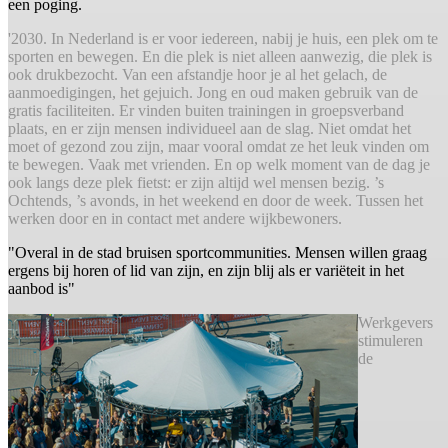
een poging.
'2030. In Nederland is er voor iedereen, nabij je huis, een plek om te
sporten en bewegen. En die plek is niet alleen aanwezig, die plek is
ook drukbezocht. Van een afstandje hoor je al het gelach, de
aanmoedigingen, het gejuich. Jong en oud maken gebruik van de
gratis faciliteiten. Er vinden buiten trainingen in groepsverband
plaats, en er zijn mensen individueel aan de slag. Niet omdat het
moet of gezond zou zijn, maar vooral omdat ze het leuk vinden om
te bewegen. Vaak met vrienden. En op welk moment van de dag je
ook langs deze plek fietst: er zijn altijd wel mensen bezig. ’s
Ochtends, ’s avonds, in het weekend en door de week. Tussen het
werken door en in contact met andere wijkbewoners.
"Overal in de stad bruisen sportcommunities. Mensen willen graag
ergens bij horen of lid van zijn, en zijn blij als er variëteit in het
aanbod is"
Werkgevers
stimuleren
de