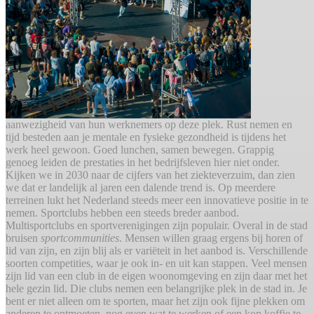
aanwezigheid van hun werknemers op deze plek. Rust nemen en
tijd besteden aan je mentale en fysieke gezondheid is tijdens het
werk heel gewoon. Goed lunchen, samen bewegen. Grappig
genoeg leiden de prestaties in het bedrijfsleven hier niet onder.
Kijken we in 2030 naar de cijfers van het ziekteverzuim, dan zien
we dat er landelijk al jaren een dalende trend is. Op meerdere
terreinen lukt het Nederland steeds meer een innovatieve positie in te
nemen. Sportclubs hebben een steeds breder aanbod.
Multisportclubs en sportverenigingen zijn populair. Overal in de stad
bruisen
sportcommunities
. Mensen willen graag ergens bij horen of
lid van zijn, en zijn blij als er variëteit in het aanbod is. Verschillende
soorten competities, waar je ook in- en uit kan stappen. Veel mensen
zijn lid van een club in de eigen woonomgeving en zijn daar met het
hele gezin lid. Die clubs nemen een belangrijke plek in de stad in. Je
bent er niet alleen om te sporten, maar het zijn ook fijne plekken om
anderen te ontmoeten, nog even wat te werken of een kop koffie te