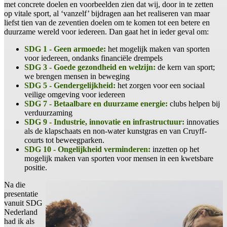
met concrete doelen en voorbeelden zien dat wij, door in te zetten
op vitale sport, al ‘vanzelf’ bijdragen aan het realiseren van maar
liefst tien van de zeventien doelen om te komen tot een betere en
duurzame wereld voor iedereen. Dan gaat het in ieder geval om:
SDG 1 - Geen armoede:
het mogelijk maken van sporten
voor iedereen, ondanks financiële drempels
SDG 3 - Goede gezondheid en welzijn:
de kern van sport;
we brengen mensen in beweging
SDG 5 - Gendergelijkheid:
het zorgen voor een sociaal
veilige omgeving voor iedereen
SDG 7 - Betaalbare en duurzame energie:
clubs helpen bij
verduurzaming
SDG 9 - Industrie, innovatie en infrastructuur:
innovaties
als de klapschaats en non-water kunstgras en van Cruyff-
courts tot beweegparken.
SDG 10 - Ongelijkheid verminderen:
inzetten op het
mogelijk maken van sporten voor mensen in een kwetsbare
positie.
Na die
presentatie
vanuit SDG
Nederland
had ik als