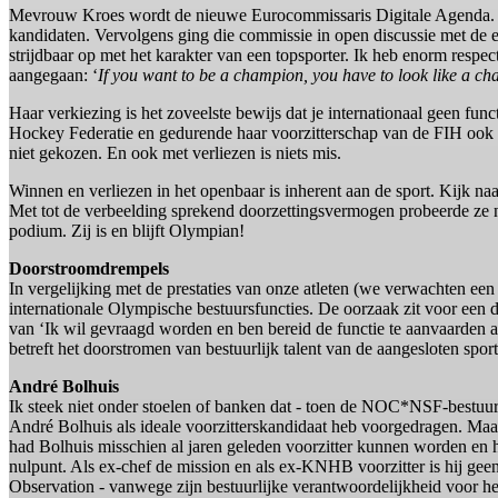
Mevrouw Kroes wordt de nieuwe Eurocommissaris Digitale Agenda. M
kandidaten. Vervolgens ging die commissie in open discussie met de 
strijdbaar op met het karakter van een topsporter. Ik heb enorm resp
aangegaan: ‘
If you want to be a champion, you have to look like a c
Haar verkiezing is het zoveelste bewijs dat je internationaal geen func
Hockey Federatie en gedurende haar voorzitterschap van de FIH ook c
niet gekozen. En ook met verliezen is niets mis.
Winnen en verliezen in het openbaar is inherent aan de sport. Kijk naa
Met tot de verbeelding sprekend doorzettingsvermogen probeerde ze na 
podium. Zij is en blijft Olympian!
Doorstroomdrempels
In vergelijking met de prestaties van onze atleten (we verwachten e
internationale Olympische bestuursfuncties. De oorzaak zit voor een de
van ‘Ik wil gevraagd worden en ben bereid de functie te aanvaarden 
betreft het doorstromen van bestuurlijk talent van de aangesloten s
André Bolhuis
Ik steek niet onder stoelen of banken dat - toen de NOC*NSF-bestuursl
André Bolhuis als ideale voorzitterskandidaat heb voorgedragen. Ma
had Bolhuis misschien al jaren geleden voorzitter kunnen worden en had
nulpunt. Als ex-chef de mission en als ex-KNHB voorzitter is hij gee
Observation - vanwege zijn bestuurlijke verantwoordelijkheid voor he