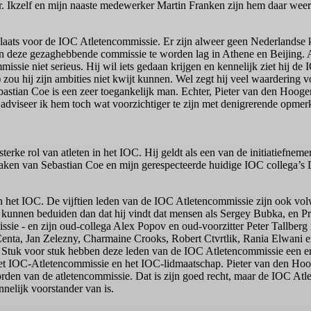
. Ikzelf en mijn naaste medewerker Martin Franken zijn hem daar weer 
aats voor de IOC Atletencommissie. Er zijn alweer geen Nederlandse k
 deze gezaghebbende commissie te worden lag in Athene en Beijing. Al
missie niet serieus. Hij wil iets gedaan krijgen en kennelijk ziet hij de 
) zou hij zijn ambities niet kwijt kunnen. Wel zegt hij veel waardering
ebastian Coe is een zeer toegankelijk man. Echter, Pieter van den Hooge
 adviseer ik hem toch wat voorzichtiger te zijn met denigrerende opme
 sterke rol van atleten in het IOC. Hij geldt als een van de initiatief
raken van Sebastian Coe en mijn gerespecteerde huidige IOC collega’
het IOC. De vijftien leden van de IOC Atletencommissie zijn ook volwa
 kunnen beduiden dan dat hij vindt dat mensen als Sergey Bubka, en Pr
issie - en zijn oud-collega Alex Popov en oud-voorzitter Peter Tallber
Centa, Jan Zelezny, Charmaine Crooks, Robert Ctvrtlik, Rania Elwani 
e. Stuk voor stuk hebben deze leden van de IOC Atletencommissie een 
het IOC-Atletencommissie en het IOC-lidmaatschap. Pieter van den Hoo
rden van de atletencommissie. Dat is zijn goed recht, maar de IOC Atle
nelijk voorstander van is.