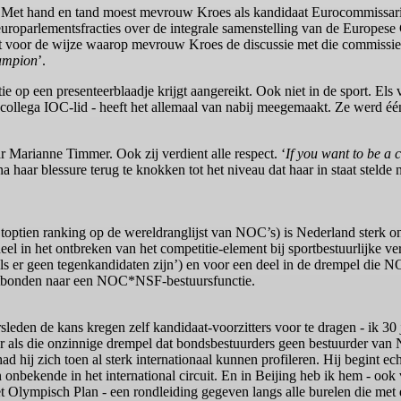
et hand en tand moest mevrouw Kroes als kandidaat Eurocommissaris
europarlementsfracties over de integrale samenstelling van de Europe
ect voor de wijze waarop mevrouw Kroes de discussie met die commissie
hampion
’.
tie op een presenteerblaadje krijgt aangereikt. Ook niet in de sport. Els
ollega IOC-lid - heeft het allemaal van nabij meegemaakt. Ze werd éé
r Marianne Timmer. Ook zij verdient alle respect. ‘
If you want to be a
haar blessure terug te knokken tot het niveau dat haar in staat stelde 
en toptien ranking op de wereldranglijst van NOC’s) is Nederland ster
el in het ontbreken van het competitie-element bij sportbestuurlijke ve
als er geen tegenkandidaten zijn’) en voor een deel in de drempel di
portbonden naar een NOC*NSF-bestuursfunctie.
eden de kans kregen zelf kandidaat-voorzitters voor te dragen - ik 30 j
ar als die onzinnige drempel dat bondsbestuurders geen bestuurder v
 hij zich toen al sterk internationaal kunnen profileren. Hij begint echt
n onbekende in het international circuit. En in Beijing heb ik hem - 
t Olympisch Plan - een rondleiding gegeven langs alle burelen die met