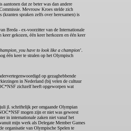
 aantonen dat ze beter was dan andere
se Commissie. Mevrouw Kroes stelde zich
s (kranten spraken zelfs over herexamen) is
 van Breda - ex-voorzitter van de Internationale
n keer gekozen, één keer herkozen en één keer
 champion, you have to look like a champion
’.
nog één keer te stralen op het Olympisch
k ondervertegenwoordigd op gezaghebbende
rkiezingen in Nederland (bij velen de cultuur
e NOC*NSF zichzelf heeft opgeworpen wat
uli jl. schriftelijk per omgaande Olympian
an NOC*NSF mogen zijn er niet was geweest
er in internationale zaken niet vanaf het
ook vanuit mijn werk als Delegate Member Games
 de organisatie van Olympische Spelen te