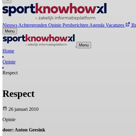
Nieuws
Achtergronden
Opinie
Persberichten
Agenda
Vacatures
B
Menu
Menu
Home
Opinie
Respect
Respect
26 januari 2010
Opinie
door: Anton Geesink