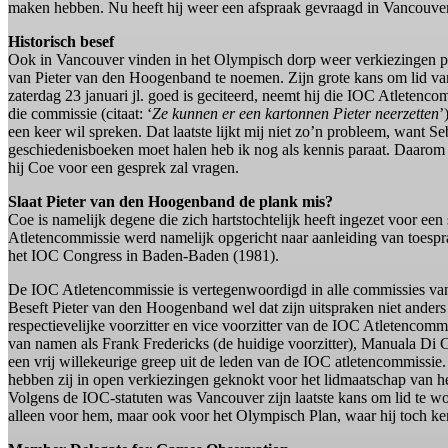
maken hebben. Nu heeft hij weer een afspraak gevraagd in Vancouver
Historisch besef
Ook in Vancouver vinden in het Olympisch dorp weer verkiezingen pl
van Pieter van den Hoogenband te noemen. Zijn grote kans om lid van
zaterdag 23 januari jl. goed is geciteerd, neemt hij die IOC Atletencom
die commissie (citaat: ‘
Ze kunnen er een kartonnen Pieter neerzetten
’
een keer wil spreken. Dat laatste lijkt mij niet zo’n probleem, want S
geschiedenisboeken moet halen heb ik nog als kennis paraat. Daarom
hij Coe voor een gesprek zal vragen.
Slaat Pieter van den Hoogenband de plank mis?
Coe is namelijk degene die zich hartstochtelijk heeft ingezet voor een
Atletencommissie werd namelijk opgericht naar aanleiding van toesp
het IOC Congress in Baden-Baden (1981).
De IOC Atletencommissie is vertegenwoordigd in alle commissies van 
Beseft Pieter van den Hoogenband wel dat zijn uitspraken niet anders
respectievelijke voorzitter en vice voorzitter van de IOC Atletencomm
van namen als Frank Fredericks (de huidige voorzitter), Manuala Di 
een vrij willekeurige greep uit de leden van de IOC atletencommissi
hebben zij in open verkiezingen geknokt voor het lidmaatschap van 
Volgens de IOC-statuten was Vancouver zijn laatste kans om lid te wo
alleen voor hem, maar ook voor het Olympisch Plan, waar hij toch ken