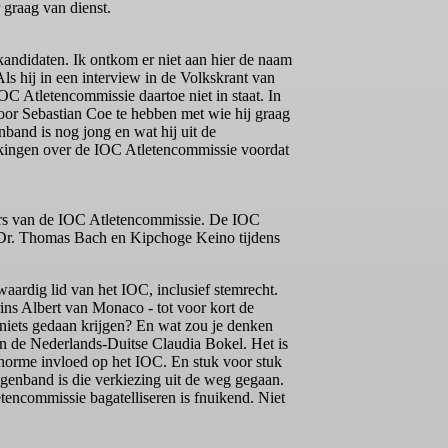
graag van dienst.
andidaten. Ik ontkom er niet aan hier de naam
s hij in een interview in de Volkskrant van
IOC Atletencommissie daartoe niet in staat. In
 voor Sebastian Coe te hebben met wie hij graag
nband is nog jong en wat hij uit de
rkingen over de IOC Atletencommissie voordat
nemers van de IOC Atletencommissie. De IOC
s Dr. Thomas Bach en Kipchoge Keino tijdens
ardig lid van het IOC, inclusief stemrecht.
ins Albert van Monaco - tot voor kort de
g niets gedaan krijgen? En wat zou je denken
en de Nederlands-Duitse Claudia Bokel. Het is
enorme invloed op het IOC. En stuk voor stuk
genband is die verkiezing uit de weg gegaan.
tencommissie bagatelliseren is fnuikend. Niet