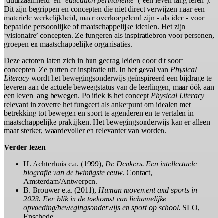
‘duurzaamheid’ en ‘
education permanente
’ (‘een leven lang leren’).
Dit zijn begrippen en concepten die niet direct verwijzen naar een
materiele werkelijkheid, maar overkoepelend zijn - als idee - voor
bepaalde persoonlijke of maatschappelijke idealen. Het zijn
‘visionaire’ concepten. Ze fungeren als inspiratiebron voor personen,
groepen en maatschappelijke organisaties.
Deze actoren laten zich in hun gedrag leiden door dit soort
concepten. Ze putten er inspiratie uit. In het geval van
Physical
Literacy
wordt het bewegingsonderwijs geïnspireerd een bijdrage te
leveren aan de actuele beweegstatus van de leerlingen, maar óók aan
een leven lang bewegen. Politiek is het concept
Physical Literacy
relevant in zoverre het fungeert als ankerpunt om idealen met
betrekking tot bewegen en sport te agenderen en te vertalen in
maatschappelijke praktijken. Het bewegingsonderwijs kan er alleen
maar sterker, waardevoller en relevanter van worden.
Verder lezen
H. Achterhuis e.a. (1999),
De Denkers. Een intellectuele
biografie van de twintigste eeuw
. Contact,
Amsterdam/Antwerpen.
B. Brouwer e.a. (2011),
Human movement and sports in
2028. Een blik in de toekomst van lichamelijke
opvoeding/bewegingsonderwijs en sport op school.
SLO,
Enschede.