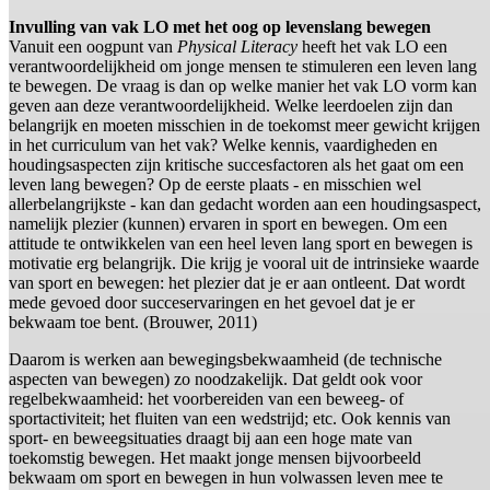
Invulling van vak LO met het oog op levenslang bewegen
Vanuit een oogpunt van
Physical Literacy
heeft het vak LO een
verantwoordelijkheid om jonge mensen te stimuleren een leven lang
te bewegen. De vraag is dan op welke manier het vak LO vorm kan
geven aan deze verantwoordelijkheid. Welke leerdoelen zijn dan
belangrijk en moeten misschien in de toekomst meer gewicht krijgen
in het curriculum van het vak? Welke kennis, vaardigheden en
houdingsaspecten zijn kritische succesfactoren als het gaat om een
leven lang bewegen? Op de eerste plaats - en misschien wel
allerbelangrijkste - kan dan gedacht worden aan een houdingsaspect,
namelijk plezier (kunnen) ervaren in sport en bewegen. Om een
attitude te ontwikkelen van een heel leven lang sport en bewegen is
motivatie erg belangrijk. Die krijg je vooral uit de intrinsieke waarde
van sport en bewegen: het plezier dat je er aan ontleent. Dat wordt
mede gevoed door succeservaringen en het gevoel dat je er
bekwaam toe bent. (Brouwer, 2011)
Daarom is werken aan bewegingsbekwaamheid (de technische
aspecten van bewegen) zo noodzakelijk. Dat geldt ook voor
regelbekwaamheid: het voorbereiden van een beweeg- of
sportactiviteit; het fluiten van een wedstrijd; etc. Ook kennis van
sport- en beweegsituaties draagt bij aan een hoge mate van
toekomstig bewegen. Het maakt jonge mensen bijvoorbeeld
bekwaam om sport en bewegen in hun volwassen leven mee te