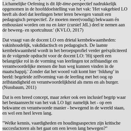
Lichamelijke Oefening is dit
life-time
-perspectief nadrukkelijk
opgenomen in de hoofddoelstelling van het vak: 'Het vakgebied LO
heeft als doel dat leerlingen beter leren bewegen vanuit een
pedagogisch perspectief. Ze moeten meer(voudig) bekwaam én
enthousiast worden om nu en
later
(cursief JdL) deel te nemen aan
de beweeg- en sportcultuur.' (KVLO, 2017)
Dat vraagt van de docent LO een drietal kernbekwaamheden:
vakinhoudelijk, vakdidactisch en pedagogisch. De laatste
kernbekwaamheid wordt in het beroepsprofiel verder geëxpliciteerd
in de volgende opdracht voor de docent LO: 'Hij speelt een
belangrijke rol in de vorming van leerlingen tot zelfstandige en
verantwoordelijke mensen die hun weg kunnen vinden in de
maatschappij.' Zonder dat het woord valt komt hier ‘
bildung
’ in
beeld: begeleide zelfvorming van de leerling met het oog op
zelfstandigheid en verantwoordelijkheid als mens en als burger.
(Nussbaum, 2011)
Dat is een breed concept, maar zeker ook een inclusief begrip waar
het bestaansrecht van het vak LO ligt: namelijk het - op een
bekwame en verantwoorde manier - bewegend in de wereld staan,
en wel een heel leven lang.
"Welke kennis, vaardigheden en houdingsaspecten zijn kritische
succesfactoren als het gaat om een leven lang bewegen?"