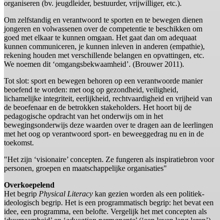
organiseren (bv. jeugdleider, bestuurder, vrijwilliger, etc.).
Om zelfstandig en verantwoord te sporten en te bewegen dienen
jongeren en volwassenen over de competentie te beschikken om
goed met elkaar te kunnen omgaan. Het gaat dan om adequaat
kunnen communiceren, je kunnen inleven in anderen (empathie),
rekening houden met verschillende belangen en opvattingen, etc.
We noemen dit ‘omgangsbekwaamheid’. (Brouwer 2011).
Tot slot: sport en bewegen behoren op een verantwoorde manier
beoefend te worden: met oog op gezondheid, veiligheid,
lichamelijke integriteit, eerlijkheid, rechtvaardigheid en vrijheid van
de beoefenaar en de betrokken stakeholders. Het hoort bij de
pedagogische opdracht van het onderwijs om in het
bewegingsonderwijs deze waarden over te dragen aan de leerlingen
met het oog op verantwoord sport- en beweeggedrag nu en in de
toekomst.
"Het zijn ‘visionaire’ concepten. Ze fungeren als inspiratiebron voor
personen, groepen en maatschappelijke organisaties"
Overkoepelend
Het begrip
Physical Literacy
kan gezien worden als een politiek-
ideologisch begrip. Het is een programmatisch begrip: het bevat een
idee, een programma, een belofte. Vergelijk het met concepten als