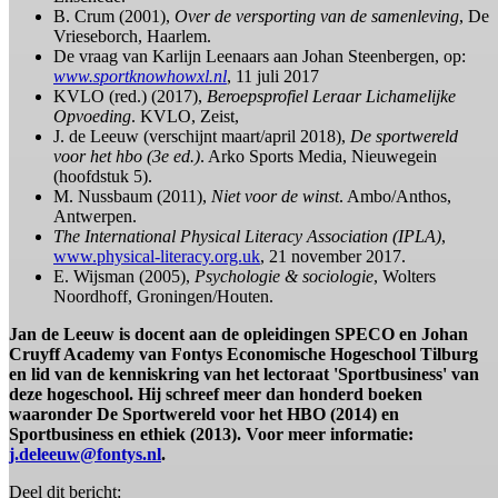
B. Crum (2001),
Over de versporting van de samenleving
, De
Vrieseborch, Haarlem.
De vraag van Karlijn Leenaars aan Johan Steenbergen, op:
www.sportknowhowxl.nl
, 11 juli 2017
KVLO (red.) (2017),
Beroepsprofiel Leraar Lichamelijke
Opvoeding
. KVLO, Zeist,
J. de Leeuw (verschijnt maart/april 2018),
De sportwereld
voor het hbo (3e ed.)
. Arko Sports Media, Nieuwegein
(hoofdstuk 5).
M. Nussbaum (2011),
Niet voor de winst
. Ambo/Anthos,
Antwerpen.
The International Physical Literacy Association (IPLA)
,
www.physical-literacy.org.uk
, 21 november 2017.
E. Wijsman (2005),
Psychologie & sociologie
, Wolters
Noordhoff, Groningen/Houten.
Jan de Leeuw is docent aan de opleidingen SPECO en Johan
Cruyff Academy van Fontys Economische Hogeschool Tilburg
en lid van de kenniskring van het lectoraat 'Sportbusiness' van
deze hogeschool. Hij schreef meer dan honderd boeken
waaronder De Sportwereld voor het HBO (2014) en
Sportbusiness en ethiek (2013). Voor meer informatie:
j.deleeuw@fontys.nl
.
Deel dit bericht: