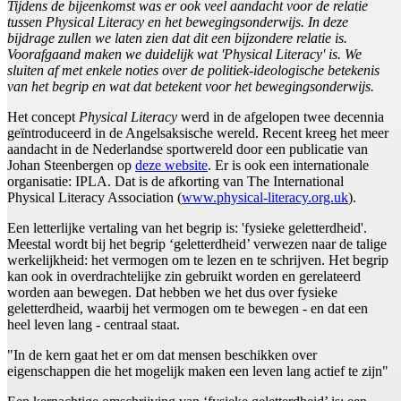
Tijdens de bijeenkomst was er ook veel aandacht voor de relatie
tussen Physical Literacy en het bewegingsonderwijs. In deze
bijdrage zullen we laten zien dat dit een bijzondere relatie is.
Voorafgaand maken we duidelijk wat 'Physical Literacy' is. We
sluiten af met enkele noties over de politiek-ideologische betekenis
van het begrip en wat dat betekent voor het bewegingsonderwijs.
Het concept
Physical Literacy
werd in de afgelopen twee decennia
geïntroduceerd in de Angelsaksische wereld. Recent kreeg het meer
aandacht in de Nederlandse sportwereld door een publicatie van
Johan Steenbergen op
deze website
. Er is ook een internationale
organisatie: IPLA. Dat is de afkorting van The International
Physical Literacy Association (
www.physical-literacy.org.uk
).
Een letterlijke vertaling van het begrip is: 'fysieke geletterdheid'.
Meestal wordt bij het begrip ‘geletterdheid’ verwezen naar de talige
werkelijkheid: het vermogen om te lezen en te schrijven. Het begrip
kan ook in overdrachtelijke zin gebruikt worden en gerelateerd
worden aan bewegen. Dat hebben we het dus over fysieke
geletterdheid, waarbij het vermogen om te bewegen - en dat een
heel leven lang - centraal staat.
"In de kern gaat het er om dat mensen beschikken over
eigenschappen die het mogelijk maken een leven lang actief te zijn"