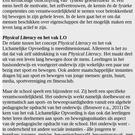
Een kernachtige omschrijving van ‘fysieke geletterdheid’ is: een
mens heeft de motivatie, het zelfvertrouwen, de kennis én de fysieke
competenties om verantwoordelijkheid te nemen voor betrokkenheid
bij bewegen in zijn gehele leven. In de kern gaat het er om dat
mensen beschikken over eigenschappen die het mogelijk maken een
leven lang actief te zijn.
Physical Literacy
en het vak LO
De relatie tussen het concept
Physical Literacy
en het vak
Lichamelijke Opvoeding is meerdimensionaal. Allereerst is het zo
dat dat vak zelf uitdrukking is van
Physical Literacy
. Het maakt deel
uit van een leven lang bewegen door de mens. Leerlingen in het
basisonderwijs en voortgezet onderwijs zijn wekelijks een paar uur
bezig met sport en bewegen. Ook andere maatschappelijke instanties
dragen bij aan sport en bewegen van jonge mensen: gezin, buurt,
media, sportvereniging en fitnessclub.
Maar de school speelt een bijzondere rol. Zij heeft een specifieke
verantwoordelijkheid. Het onderwijs werkt namelijk doelbewust en
systematisch aan sport- en beweegvaardigheden vanuit een algehele
pedagogische opdracht van het onderwijs. (Brouwer e.a., 2011) De
kern van het vak Lichamelijke Opvoeding is dan ook dat leerlingen
beter leren deelnemen aan sport- en bewegingssituaties als aspect
van de pedagogische opdracht van de school. Het onderwijs weet -
in onderscheid tot andere sociale instanties - álle jongeren te
bereiken: jongens, meisjes, bewegingsbegaafd, bewegingszwak, met