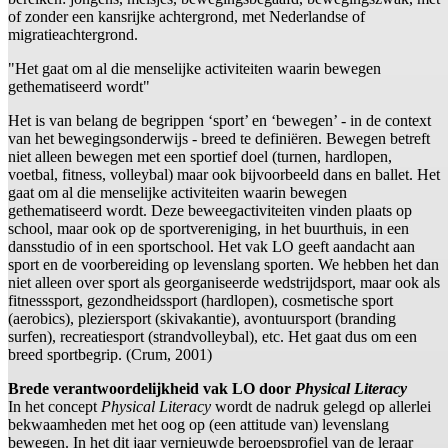
of zonder een kansrijke achtergrond, met Nederlandse of
migratieachtergrond.
"Het gaat om al die menselijke activiteiten waarin bewegen
gethematiseerd wordt"
Het is van belang de begrippen ‘sport’ en ‘bewegen’ - in de context
van het bewegingsonderwijs - breed te definiëren. Bewegen betreft
niet alleen bewegen met een sportief doel (turnen, hardlopen,
voetbal, fitness, volleybal) maar ook bijvoorbeeld dans en ballet. Het
gaat om al die menselijke activiteiten waarin bewegen
gethematiseerd wordt. Deze beweegactiviteiten vinden plaats op
school, maar ook op de sportvereniging, in het buurthuis, in een
dansstudio of in een sportschool. Het vak LO geeft aandacht aan
sport en de voorbereiding op levenslang sporten. We hebben het dan
niet alleen over sport als georganiseerde wedstrijdsport, maar ook als
fitnesssport, gezondheidssport (hardlopen), cosmetische sport
(aerobics), pleziersport (skivakantie), avontuursport (branding
surfen), recreatiesport (strandvolleybal), etc. Het gaat dus om een
breed sportbegrip. (Crum, 2001)
Brede verantwoordelijkheid vak LO door
Physical Literacy
In het concept
Physical Literacy
wordt de nadruk gelegd op allerlei
bekwaamheden met het oog op (een attitude van) levenslang
bewegen. In het dit jaar vernieuwde beroepsprofiel van de leraar