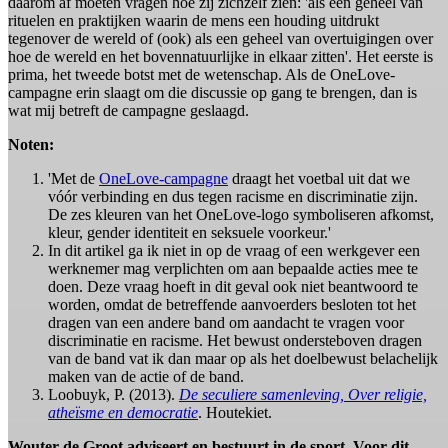
daarom af moeten vragen hoe zij zichzelf zien: 'als een geheel van
rituelen en praktijken waarin de mens een houding uitdrukt
tegenover de wereld of (ook) als een geheel van overtuigingen over
hoe de wereld en het bovennatuurlijke in elkaar zitten'. Het eerste is
prima, het tweede botst met de wetenschap. Als de OneLove-
campagne erin slaagt om die discussie op gang te brengen, dan is
wat mij betreft de campagne geslaagd.
Noten:
'Met de
OneLove-campagne
draagt het voetbal uit dat we
vóór verbinding en dus tegen racisme en discriminatie zijn.
De zes kleuren van het OneLove-logo symboliseren afkomst,
kleur, gender identiteit en seksuele voorkeur.'
In dit artikel ga ik niet in op de vraag of een werkgever een
werknemer mag verplichten om aan bepaalde acties mee te
doen. Deze vraag hoeft in dit geval ook niet beantwoord te
worden, omdat de betreffende aanvoerders besloten tot het
dragen van een andere band om aandacht te vragen voor
discriminatie en racisme. Het bewust ondersteboven dragen
van de band vat ik dan maar op als het doelbewust belachelijk
maken van de actie of de band.
Loobuyk, P. (2013).
De seculiere samenleving, Over religie,
atheïsme en democratie
. Houtekiet.
Wouter de Groot adviseert en bestuurt in de sport. Voor dit