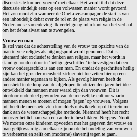
discussies te kunnen voeren' met elkaar. Het wordt tijd dat deze
discussie eindelijk eens op een volwassen manier wordt gevoerd.
Het zou mooi zijn wanneer de OneLove-campagne de start is van
een inhoudelijk debat over de rol en de plaats van religie in de
Nederlandse samenleving. Ik vertel graag mijn kant van het verhaal
om het debat alvast aan te zwengelen.
Vrouw en man
Ik stel vast dat de achterstelling van de vrouw ten opzichte van de
man in vele religies als uitgangspunt wordt genomen. Dat is
uiteraard niet exclusief te danken aan religies, maar het wordt in
stand gehouden door in ‘heilige geschriften’ te bevestigen dat een
vrouw ondergeschikt is aan een man. En omdat de geschriften heilig
zijn kan het gros der mensheid zich er niet toe zetten hier op een
andere manier tegenaan te kijken. Als gevolg hiervan heeft de
mensheid in de loop van de afgelopen tienduizenden jaren het idee
ontwikkeld dat mannen meer waard zijn dan vrouwen. Dit is
hierdoor onderdeel geworden van de menselijke cultuur waarin
mannen menen te moeten of mogen ‘jagen’ op vrouwen. Volgens
mij heeft de mensheid zich inmiddels ontwikkeld op dit terrein met
dank aan de wetenschappelijke methode. Niemand heeft het recht
om over het lichaam van een ander te beschikken. Nergens. Nooit.
We moeten onze kinderen opvoeden met het gegeven dat vrouw en
man gelijkwaardig aan elkaar zijn om de behandeling van vrouwen
te verbeteren en zelfs om (moderne) slavernij tegen te gaan.