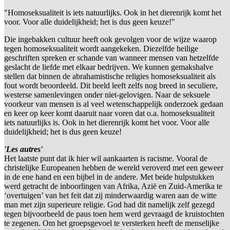
"Homoseksualiteit is iets natuurlijks. Ook in het dierenrijk komt het
voor. Voor alle duidelijkheid; het is dus geen keuze!"
Die ingebakken cultuur heeft ook gevolgen voor de wijze waarop
tegen homoseksualiteit wordt aangekeken. Diezelfde heilige
geschriften spreken er schande van wanneer mensen van hetzelfde
geslacht de liefde met elkaar bedrijven. We kunnen gemakshalve
stellen dat binnen de abrahamistische religies homoseksualiteit als
fout wordt beoordeeld. Dit beeld leeft zelfs nog breed in seculiere,
westerse samenlevingen onder niet-gelovigen. Naar de seksuele
voorkeur van mensen is al veel wetenschappelijk onderzoek gedaan
en keer op keer komt daaruit naar voren dat o.a. homoseksualiteit
iets natuurlijks is. Ook in het dierenrijk komt het voor. Voor alle
duidelijkheid; het is dus geen keuze!
'Les autres'
Het laatste punt dat ik hier wil aankaarten is racisme. Vooral de
christelijke Europeanen hebben de wereld veroverd met een geweer
in de ene hand en een bijbel in de andere. Met beide hulpstukken
werd getracht de inboorlingen van Afrika, Azië en Zuid-Amerika te
‘overtuigen’ van het feit dat zij minderwaardig waren aan de witte
man met zijn superieure religie. God had dit namelijk zelf gezegd
tegen bijvoorbeeld de paus toen hem werd gevraagd de kruistochten
te zegenen. Om het groepsgevoel te versterken heeft de menselijke