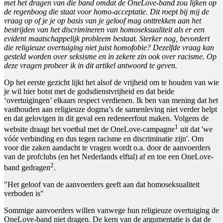
met het dragen van die band omdat de OneLove-band zou lijken op
de regenboog die staat voor homo-acceptatie. Dit roept bij mij de
vraag op of je je op basis van je geloof mag onttrekken aan het
bestrijden van het discrimineren van homoseksualiteit als er een
evident maatschappelijk probleem bestaat. Sterker nog, bevordert
die religieuze overtuiging niet juist homofobie? Dezelfde vraag kan
gesteld worden over seksisme en in zekere zin ook over racisme. Op
deze vragen probeer ik in dit artikel antwoord te geven.
Op het eerste gezicht lijkt het alsof de vrijheid om te houden van wie
je wil hier botst met de godsdienstvrijheid en dat beide
‘overtuigingen’ elkaars respect verdienen. Ik ben van mening dat het
vasthouden aan religieuze dogma’s de samenleving niet verder helpt
en dat gelovigen in dit geval een redeneerfout maken. Volgens de
1
website draagt het voetbal met de OneLove-campagne
uit dat 'we
vóór verbinding en dus tegen racisme en discriminatie zijn'. Om
voor die zaken aandacht te vragen wordt o.a. door de aanvoerders
van de profclubs (en het Nederlands elftal) af en toe een OneLove-
2
band gedragen
.
"Het geloof van de aanvoerders geeft aan dat homoseksualiteit
verboden is"
Sommige aanvoerders willen vanwege hun religieuze overtuiging de
OneLove-band niet dragen. De kern van de argumentatie is dat de