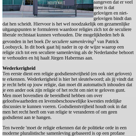
aangeven dat er veel
meer is dat
gelovigen en niet-
gelovigen bindt dan
dat hen scheidt. Hiervoor is het wel noodzakelijk om gezamenlijke
uitgangspunten te formuleren waardoor religies zich tot de seculiere
liberale rechtstaat kunnen verhouden. Die mogelijkheden heb ik
3
gevonden in het boek
De seculiere samenleving
van Patrick
Loobuyck. In dit boek gaat hij nader in op de wijze waarop een
religie zich tot een seculiere samenleving als de Nederlandse behoort
te verhouden en hij haalt Jürgen Habermas aan.
Wederkerigheid
Ten eerste dient een religie godsdienstvrijheid (en ook niet geloven)
te erkennen. Wederkerigheid is hier het sleutelwoord; als jij vindt dat
je recht hebt op jouw religie, dan moet dit automatisch inhouden dat
je een ander ook zijn religie of het recht om niet te geloven gunt.
Men moet bovendien de bereidheid hebben om over
geloofswaarheden en levensbeschouwelijke kwesties redelijke
discussies te kunnen voeren. Godsdienstvrijheid houdt ook in dat
men het recht heeft om van religie te veranderen of om geen
godsdienst aan te hangen.
Ten tweede 'moet de religie erkennen dat de politieke orde in een
moderne pluralistische samenleving gebaseerd is op een profane