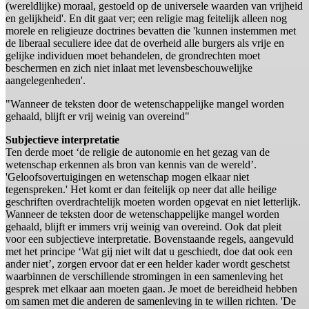
(wereldlijke) moraal, gestoeld op de universele waarden van vrijheid
en gelijkheid'. En dit gaat ver; een religie mag feitelijk alleen nog
morele en religieuze doctrines bevatten die 'kunnen instemmen met
de liberaal seculiere idee dat de overheid alle burgers als vrije en
gelijke individuen moet behandelen, de grondrechten moet
beschermen en zich niet inlaat met levensbeschouwelijke
aangelegenheden'.
"Wanneer de teksten door de wetenschappelijke mangel worden
gehaald, blijft er vrij weinig van overeind"
Subjectieve interpretatie
Ten derde moet ‘de religie de autonomie en het gezag van de
wetenschap erkennen als bron van kennis van de wereld’.
'Geloofsovertuigingen en wetenschap mogen elkaar niet
tegenspreken.' Het komt er dan feitelijk op neer dat alle heilige
geschriften overdrachtelijk moeten worden opgevat en niet letterlijk.
Wanneer de teksten door de wetenschappelijke mangel worden
gehaald, blijft er immers vrij weinig van overeind. Ook dat pleit
voor een subjectieve interpretatie. Bovenstaande regels, aangevuld
met het principe ‘Wat gij niet wilt dat u geschiedt, doe dat ook een
ander niet’, zorgen ervoor dat er een helder kader wordt geschetst
waarbinnen de verschillende stromingen in een samenleving het
gesprek met elkaar aan moeten gaan. Je moet de bereidheid hebben
om samen met die anderen de samenleving in te willen richten. 'De