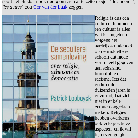
soort het blijkbaar ook nodig om zich af te zetten tegen ‘de anderen’,
'les autres'
, zou
Cor van der Laak
zeggen.
Religie is dus een
cultureel fenomeen
(en cultuur is alles
wat is aangeleerd
volgens het
aardrijkskundeboek
op de middelbare
school) dat mede
vorm heeft gegeven
aan seksisme,
homofobie en
racisme. Iets dat
gedurende
duizenden jaren is
gevormd, laat zich
niet in enkele
eeuwen ongedaan
maken. Religies
hebben overigens
ook vele positieve
aspecten, en ik wil
bij dezen gelijk