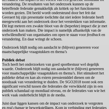
verandering. De resultaten van het onderzoek kunnen op de
betreffende federatie gemakkelijk als kritiek op het functioneren
worden gezien. Dit beeld wordt ondersteund door het feit dat
Geeraert bij zijn presentatie toelichtte dat niet iedere federatie heeft
meegewerkt aan het onderzoek door het verstrekken van informatie.
Dit legt meteen een zwakte bloot van de (beperkte) impact die je met
onderzoek kan maken. Die impact is namelijk afhankelijk van de
welwillendheid van organisaties om open te staan voor
feedback
en
verandering. En daar wringt de schoen.
Onderzoek blijft nodig om aandacht te (blijven) genereren voor
maatschappelijke vraagstukken en thema’s
Publiek debat
Toch heeft het onderzoeken van goed sportbestuur wel degelijk
waarde. Onderzoek blijft nodig om aandacht te (blijven) genereren
voor maatschappelijke vraagstukken en thema’s. Het stimuleert het
publieke debat en kan als extern pressiemiddel dienen om de
noodzaak van verandering te duiden. De SGO2018 toont ook een
significant verschil tussen die federaties die verwikkeld zijn in een
publiek schandaal op mondiaal niveau, en de federaties van wie het
werk vaak onderbelicht blijft in de media.
Juist daar liggen kansen om de impact van onderzoek te vergroten
en
real change
te bewerkstelligen. Kom in verbinding met federaties