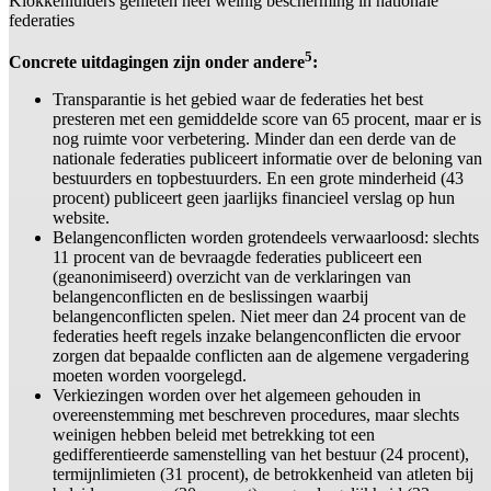
Klokkenluiders genieten heel weinig bescherming in nationale
federaties
5
Concrete uitdagingen zijn onder andere
:
Transparantie is het gebied waar de federaties het best
presteren met een gemiddelde score van 65 procent, maar er is
nog ruimte voor verbetering. Minder dan een derde van de
nationale federaties publiceert informatie over de beloning van
bestuurders en topbestuurders. En een grote minderheid (43
procent) publiceert geen jaarlijks financieel verslag op hun
website.
Belangenconflicten worden grotendeels verwaarloosd: slechts
11 procent van de bevraagde federaties publiceert een
(geanonimiseerd) overzicht van de verklaringen van
belangenconflicten en de beslissingen waarbij
belangenconflicten spelen. Niet meer dan 24 procent van de
federaties heeft regels inzake belangenconflicten die ervoor
zorgen dat bepaalde conflicten aan de algemene vergadering
moeten worden voorgelegd.
Verkiezingen worden over het algemeen gehouden in
overeenstemming met beschreven procedures, maar slechts
weinigen hebben beleid met betrekking tot een
gedifferentieerde samenstelling van het bestuur (24 procent),
termijnlimieten (31 procent), de betrokkenheid van atleten bij