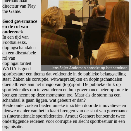
internationaal
directeur van Play
the Game.
Good governance
en de rol van
onderzoek
In een tijd van
Footballeaks,
dopingschandalen
en een discutabele
rol van
dopingautoriteit
WADA is goed
sportbestuur een thema dat voldoende in de publieke belangstelling
staat. Zaken als corruptie, witwaspraktijken en dopingschandalen
doen afbreuk aan het imago van (top)sport. De publieke druk op
sportfederaties om te veranderen en hun governance beter op orde te
brengen neemt op deze momenten toe. Maar als de storm na een
schandaal is gaan liggen, wat gebeurt er dan?
Beide onderzoeken bieden unieke inzichten door de innovatieve en
nieuwe manier van het in kaart brengen van de staat van governance
in (inter)nationale sportfederaties. Arnout Geeraert benoemde twee
onderliggende redenen voor corruptie en slecht sportbestuur in een
organisatie: