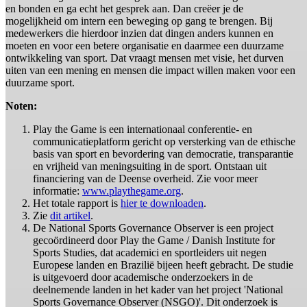
en bonden en ga echt het gesprek aan. Dan creëer je de
mogelijkheid om intern een beweging op gang te brengen. Bij
medewerkers die hierdoor inzien dat dingen anders kunnen en
moeten en voor een betere organisatie en daarmee een duurzame
ontwikkeling van sport. Dat vraagt mensen met visie, het durven
uiten van een mening en mensen die impact willen maken voor een
duurzame sport.
Noten:
Play the Game is een internationaal conferentie- en
communicatieplatform gericht op versterking van de ethische
basis van sport en bevordering van democratie, transparantie
en vrijheid van meningsuiting in de sport. Ontstaan uit
financiering van de Deense overheid. Zie voor meer
informatie:
www.playthegame.org
.
Het totale rapport is
hier te downloaden
.
Zie
dit artikel
.
De National Sports Governance Observer is een project
gecoördineerd door Play the Game / Danish Institute for
Sports Studies, dat academici en sportleiders uit negen
Europese landen en Brazilië bijeen heeft gebracht. De studie
is uitgevoerd door academische onderzoekers in de
deelnemende landen in het kader van het project 'National
Sports Governance Observer (NSGO)'. Dit onderzoek is