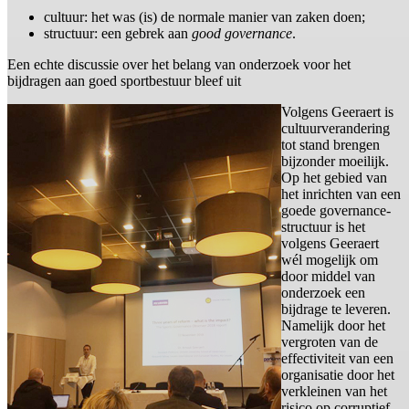
cultuur: het was (is) de normale manier van zaken doen;
structuur: een gebrek aan
good governance
.
Een echte discussie over het belang van onderzoek voor het
bijdragen aan goed sportbestuur bleef uit
Volgens Geeraert is
cultuurverandering
tot stand brengen
bijzonder moeilijk.
Op het gebied van
het inrichten van een
goede governance-
structuur is het
volgens Geeraert
wél mogelijk om
door middel van
onderzoek een
bijdrage te leveren.
Namelijk door het
vergroten van de
effectiviteit van een
organisatie door het
verkleinen van het
risico op corruptief