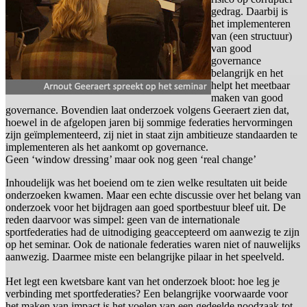
gedrag. Daarbij is
het implementeren
van (een structuur)
van good
governance
belangrijk en het
helpt het meetbaar
maken van good
governance. Bovendien laat onderzoek volgens Geeraert zien dat,
hoewel in de afgelopen jaren bij sommige federaties hervormingen
zijn geïmplementeerd, zij niet in staat zijn ambitieuze standaarden te
implementeren als het aankomt op governance.
Geen ‘window dressing’ maar ook nog geen ‘real change’
Inhoudelijk was het boeiend om te zien welke resultaten uit beide
onderzoeken kwamen. Maar een echte discussie over het belang van
onderzoek voor het bijdragen aan goed sportbestuur bleef uit. De
reden daarvoor was simpel: geen van de internationale
sportfederaties had de uitnodiging geaccepteerd om aanwezig te zijn
op het seminar. Ook de nationale federaties waren niet of nauwelijks
aanwezig. Daarmee miste een belangrijke pilaar in het speelveld.
Het legt een kwetsbare kant van het onderzoek bloot: hoe leg je
verbinding met sportfederaties? Een belangrijke voorwaarde voor
het maken van impact is het voelen van een gedeelde noodzaak tot