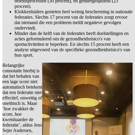
beleidsprocessen (30 procent), en gendergelijkheid (23
procent).
Klokkenluiders genieten heel weinig bescherming in nationale
federaties. Slechts 17 procent van de federaties zorgt ervoor
dat niemand die een probleem meldt negatieve gevolgen
ondervindt.
Minder dan de helft van de federaties heeft doelstellingen en
acties geformuleerd om de gezondheidsrisico's van
sportactiviteiten te beperken. En slechts 15 procent heeft een
analyse uitgevoerd van de specifieke gezondheidsrisico's van
hun sport.
Belangrijke
connotatie hierbij is
dat het behalen van
een lage score niet
automatisch betekent
dat een federatie niet
effectief, onwettig of
onethisch is. Maar
‘hoe zwakker de
score, hoe
kwetsbaarder de
federatie’, aldus Jens
Sejer Andersen,