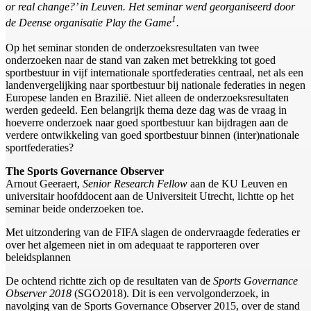
or real change?’ in Leuven. Het seminar werd georganiseerd door
1
de Deense organisatie Play the Game
.
Op het seminar stonden de onderzoeksresultaten van twee
onderzoeken naar de stand van zaken met betrekking tot goed
sportbestuur in vijf internationale sportfederaties centraal, net als een
landenvergelijking naar sportbestuur bij nationale federaties in negen
Europese landen en Brazilië. Niet alleen de onderzoeksresultaten
werden gedeeld. Een belangrijk thema deze dag was de vraag in
hoeverre onderzoek naar goed sportbestuur kan bijdragen aan de
verdere ontwikkeling van goed sportbestuur binnen (inter)nationale
sportfederaties?
The Sports Governance Observer
Arnout Geeraert,
Senior Research Fellow
aan de KU Leuven en
universitair hoofddocent aan de Universiteit Utrecht, lichtte op het
seminar beide onderzoeken toe.
Met uitzondering van de FIFA slagen de ondervraagde federaties er
over het algemeen niet in om adequaat te rapporteren over
beleidsplannen
De ochtend richtte zich op de resultaten van de
Sports Governance
Observer
2018
(SGO2018). Dit is een vervolgonderzoek, in
navolging van de Sports Governance Observer 2015, over de stand