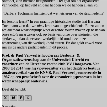
ontmoet, zich hiermee bezighouden. Het gaat om het organiseren
van voetbal op het veld en daar hebben we de handen al aan vol.
"Barbara Tuchmann laat zien dat we
niets
leren van de geschiedenis"
En lessons learnt? In een prachtige historische studie laat Barbara
Tuchmann zien dat we
niets
leren van de geschiedenis. En zo zullen
we allemaal waarschijnlijk weer dezelfde fouten maken op basis van
onze ego’s maar zeker ook op basis van onze overtuigingen, die
sterker zijn dan de ervaren werkelijkheid omdat ze onze
waarneming van die werkelijkheid sturen. En dat geldt zowel voor
mij als de andere participanten in dit proces.
Prof. dr Paul Verweel is hoogleraar Bestuurs- &
Organisatiewetenschap aan de Universiteit Utrecht en
voorzitter van de Utrechtse voetbalclub VV Hoograven. Van
2008 tot 2014 was hij vicevoorzitter van het dagelijks bestuur
amateurvoetbal van de KNVB. Paul Verweel promoveerde in
1987 op een proefschrift over de veranderingsprocessen in het
wetenschappelijk onderwijs.
Deel dit bericht:
0 reacties