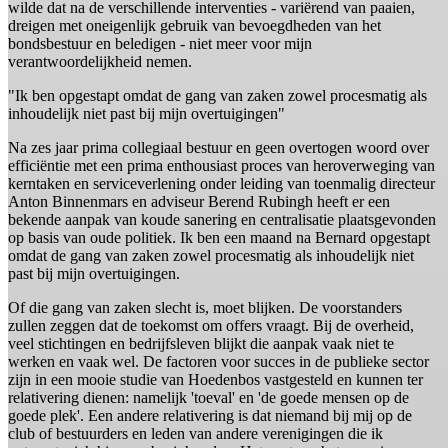
wilde dat na de verschillende interventies - variërend van paaien,
dreigen met oneigenlijk gebruik van bevoegdheden van het
bondsbestuur en beledigen - niet meer voor mijn
verantwoordelijkheid nemen.
"Ik ben opgestapt omdat de gang van zaken zowel procesmatig als
inhoudelijk niet past bij mijn overtuigingen"
Na zes jaar prima collegiaal bestuur en geen overtogen woord over
efficiëntie met een prima enthousiast proces van heroverweging van
kerntaken en serviceverlening onder leiding van toenmalig directeur
Anton Binnenmars en adviseur Berend Rubingh heeft er een
bekende aanpak van koude sanering en centralisatie plaatsgevonden
op basis van oude politiek. Ik ben een maand na Bernard opgestapt
omdat de gang van zaken zowel procesmatig als inhoudelijk niet
past bij mijn overtuigingen.
Of die gang van zaken slecht is, moet blijken. De voorstanders
zullen zeggen dat de toekomst om offers vraagt. Bij de overheid,
veel stichtingen en bedrijfsleven blijkt die aanpak vaak niet te
werken en vaak wel. De factoren voor succes in de publieke sector
zijn in een mooie studie van Hoedenbos vastgesteld en kunnen ter
relativering dienen: namelijk 'toeval' en 'de goede mensen op de
goede plek'. Een andere relativering is dat niemand bij mij op de
club of bestuurders en leden van andere verenigingen die ik