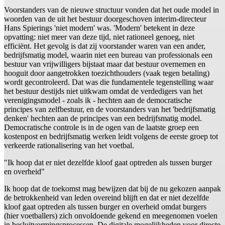
Voorstanders van de nieuwe structuur vonden dat het oude model in
woorden van de uit het bestuur doorgeschoven interim-directeur
Hans Spierings 'niet modern' was. 'Modern' betekent in deze
opvatting: niet meer van deze tijd, niet rationeel genoeg, niet
efficiënt. Het gevolg is dat zij voorstander waren van een ander,
bedrijfsmatig model, waarin niet een bureau van professionals een
bestuur van vrijwilligers bijstaat maar dat bestuur overnemen en
hooguit door aangetrokken toezichthouders (vaak tegen betaling)
wordt gecontroleerd. Dat was die fundamentele tegenstelling waar
het bestuur destijds niet uitkwam omdat de verdedigers van het
verenigingsmodel - zoals ik - hechten aan de democratische
principes van zelfbestuur, en de voorstanders van het 'bedrijfsmatig
denken' hechten aan de principes van een bedrijfsmatig model.
Democratische controle is in de ogen van de laatste groep een
kostenpost en bedrijfsmatig werken leidt volgens de eerste groep tot
verkeerde rationalisering van het voetbal.
"Ik hoop dat er niet dezelfde kloof gaat optreden als tussen burger
en overheid"
Ik hoop dat de toekomst mag bewijzen dat bij de nu gekozen aanpak
de betrokkenheid van leden overeind blijft en dat er niet dezelfde
kloof gaat optreden als tussen burger en overheid omdat burgers
(hier voetballers) zich onvoldoende gekend en meegenomen voelen
in besluitvormingsprocessen. De digitale mogelijkheden voor directe