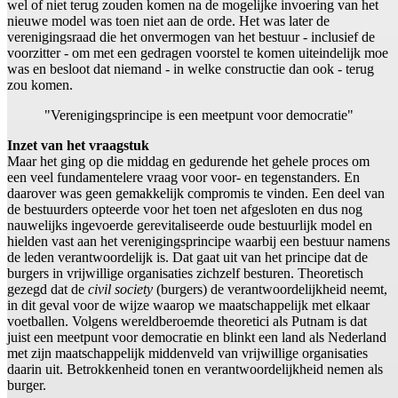
wel of niet terug zouden komen na de mogelijke invoering van het
nieuwe model was toen niet aan de orde. Het was later de
verenigingsraad die het onvermogen van het bestuur - inclusief de
voorzitter - om met een gedragen voorstel te komen uiteindelijk moe
was en besloot dat niemand - in welke constructie dan ook - terug
zou komen.
"Verenigingsprincipe is een meetpunt voor democratie"
Inzet van het vraagstuk
Maar het ging op die middag en gedurende het gehele proces om
een veel fundamentelere vraag voor voor- en tegenstanders. En
daarover was geen gemakkelijk compromis te vinden. Een deel van
de bestuurders opteerde voor het toen net afgesloten en dus nog
nauwelijks ingevoerde gerevitaliseerde oude bestuurlijk model en
hielden vast aan het verenigingsprincipe waarbij een bestuur namens
de leden verantwoordelijk is. Dat gaat uit van het principe dat de
burgers in vrijwillige organisaties zichzelf besturen. Theoretisch
gezegd dat de
civil society
(burgers) de verantwoordelijkheid neemt,
in dit geval voor de wijze waarop we maatschappelijk met elkaar
voetballen. Volgens wereldberoemde theoretici als Putnam is dat
juist een meetpunt voor democratie en blinkt een land als Nederland
met zijn maatschappelijk middenveld van vrijwillige organisaties
daarin uit. Betrokkenheid tonen en verantwoordelijkheid nemen als
burger.