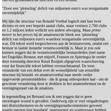
"Door een ‘plotseling’ deficit van miljoenen euro's was reorganisatie
onvermijdelijk"
Mij lijkt die structuur van Betaald Voetbal logisch met hun twee
divisies en een zeer beperkt aantal clubs, maar vereisen 2.700 clubs
en 1,2 miljoen leden wellicht een andere afweging. Maar
prime
mover
in het proces bij de amateursectie bleek een ‘plotseling’
deficit van miljoenen euro's waardoor reorganisatie onvermijdelijk
was. Dit tekort werd toegeschreven aan de bestuursvorm, omdat een
bestuur in laatste instantie verantwoordelijk is. Maar je zou ook
kunnen zeggen dat de verantwoordelijke bestuursleden (met name
het Dagelijks Bestuur, met mijzelf, Fransen en Spierings) de eerder
door toenmalig directeur Ruud Bruijnis afgegeven waarschuwing
voor dat financiële tekort hebben veronachtzaamd. De toon
veranderde van een debat over de wenselijkheid van eenzelfde
structuur bij betaald- en amateurvoetbal naar steeds verder
opgevoerde pressiemiddelen - die ik graag onbesproken laat - om de
gewenste verandering door te drukken in het amateurbestuur en de
verenigingsraad van de amateurs.
In tegenstelling tot Bernard zou ik niet zeggen dat er geen
onvertogen woord is gevallen. Onderweg zijn er veel vergaderingen
met districtsbesturen en de verenigingsraadscommissies geweest
waarin mensen hun boosheid, ongenoegen en wantrouwen hebben