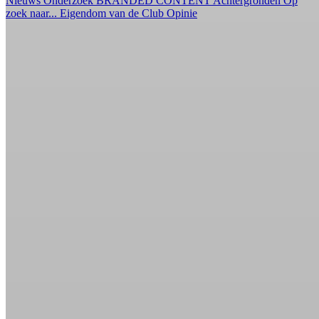
Nieuws
Onderzoek
BRANDED CONTENT
Achtergronden
Op
zoek naar...
Eigendom van de Club
Opinie