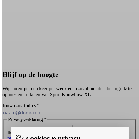
Blijf op de hoogte
Wij sturen jou één keer per week een e-mail met de belangrijkste
opinies en artikelen van Sport Knowhow XL.
Jouw e-mailadres
*
Privacyverklaring
*
Ik ontvang graag de nieuwsbrief en ga akkoord met de
Cookies & privacy
privacyverklaring
.