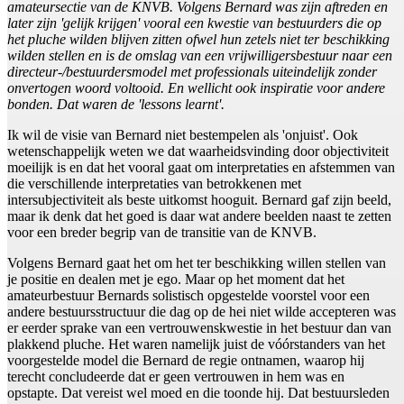
amateursectie van de KNVB. Volgens Bernard was zijn aftreden en
later zijn 'gelijk krijgen' vooral een kwestie van bestuurders die op
het pluche wilden blijven zitten ofwel hun zetels niet ter beschikking
wilden stellen en is de omslag van een vrijwilligersbestuur naar een
directeur-/bestuurdersmodel met professionals uiteindelijk zonder
onvertogen woord voltooid. En wellicht ook inspiratie voor andere
bonden. Dat waren de 'lessons learnt'.
Ik wil de visie van Bernard niet bestempelen als 'onjuist'. Ook
wetenschappelijk weten we dat waarheidsvinding door objectiviteit
moeilijk is en dat het vooral gaat om interpretaties en afstemmen van
die verschillende interpretaties van betrokkenen met
intersubjectiviteit als beste uitkomst hooguit. Bernard gaf zijn beeld,
maar ik denk dat het goed is daar wat andere beelden naast te zetten
voor een breder begrip van de transitie van de KNVB.
Volgens Bernard gaat het om het ter beschikking willen stellen van
je positie en dealen met je ego. Maar op het moment dat het
amateurbestuur Bernards solistisch opgestelde voorstel voor een
andere bestuursstructuur die dag op de hei niet wilde accepteren was
er eerder sprake van een vertrouwenskwestie in het bestuur dan van
plakkend pluche. Het waren namelijk juist de vóórstanders van het
voorgestelde model die Bernard de regie ontnamen, waarop hij
terecht concludeerde dat er geen vertrouwen in hem was en
opstapte. Dat vereist wel moed en die toonde hij. Dat bestuursleden