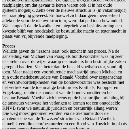
raadpleging om dat gevaar te keren waren ook al in het oude
systeem mogelijk. Zelfs over de nieuwe structuur is (in vakantietijd!)
een raadpleging geweest. En hoewel zich daar geen meerderheid
aftekende voor de nieuwe structuur, werd dat pad toch bewandeld.
Wat aangeeft dat de kwaliteit en integriteit van besluitvorming een
kwestie blijft van noodzakelijke bestuurlijke macht en tegenmacht in
plaats van vrijblijvende raadpleging.
Proces
Wellicht geven de ‘lessons leart’ ook inzicht in het proces. Na de
aanstelling van Michael van Praag als bondsvoorzitter was hij zeer
te spreken over de wijze waarop de amateurs hun bestuurlijke zaken
geregeld hadden. Veel beter dan de betaald voetbalsector, vond hij
toen. Maar nadat een voortdurende machtsstrijd tussen Michael en
zijn oude medebestuurders van Betaald Voetbal over zeggenschap
en verantwoordelijkheden van de bondsvoorzitter was beslecht met
het vertrek van de toenmalige bestuurders Korthals, Knopper en
Vogelzang, richtte de aandacht van de bondsvoorzitter en het
bestuur Betaald Voetbal zich ineens op de bestuurlijke inrichting bij
de amateurs vanwege het verlangen te komen tot een ongedeelde
KNVB (wat we natuurlijk juridisch en bestuurlijk allang waren).
Die weg moest genomen worden via de overname door de
amateursectie van de 'bewezen' structuur van Betaald Voetbal,
namelijk een directeur/bestuurder en een Raad van Toezicht in plaats
van een gemandateerde directeur en een bestuur.