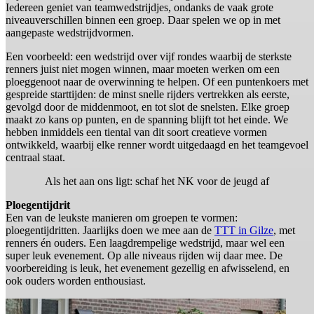
Iedereen geniet van teamwedstrijdjes, ondanks de vaak grote
niveauverschillen binnen een groep. Daar spelen we op in met
aangepaste wedstrijdvormen.
Een voorbeeld: een wedstrijd over vijf rondes waarbij de sterkste
renners juist niet mogen winnen, maar moeten werken om een
ploeggenoot naar de overwinning te helpen. Of een puntenkoers met
gespreide starttijden: de minst snelle rijders vertrekken als eerste,
gevolgd door de middenmoot, en tot slot de snelsten. Elke groep
maakt zo kans op punten, en de spanning blijft tot het einde. We
hebben inmiddels een tiental van dit soort creatieve vormen
ontwikkeld, waarbij elke renner wordt uitgedaagd en het teamgevoel
centraal staat.
Als het aan ons ligt: schaf het NK voor de jeugd af
Ploegentijdrit
Een van de leukste manieren om groepen te vormen:
ploegentijdritten. Jaarlijks doen we mee aan de
TTT in Gilze
, met
renners én ouders. Een laagdrempelige wedstrijd, maar wel een
super leuk evenement. Op alle niveaus rijden wij daar mee. De
voorbereiding is leuk, het evenement gezellig en afwisselend, en
ook ouders worden enthousiast.