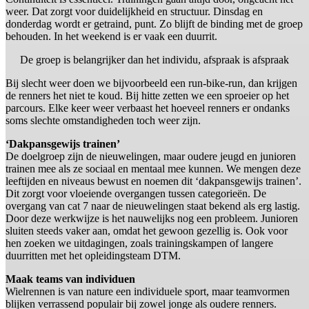
weer. Dat zorgt voor duidelijkheid en structuur. Dinsdag en
donderdag wordt er getraind, punt. Zo blijft de binding met de groep
behouden. In het weekend is er vaak een duurrit.
De groep is belangrijker dan het individu, afspraak is afspraak
Bij slecht weer doen we bijvoorbeeld een run-bike-run, dan krijgen
de renners het niet te koud. Bij hitte zetten we een sproeier op het
parcours. Elke keer weer verbaast het hoeveel renners er ondanks
soms slechte omstandigheden toch weer zijn.
‘Dakpansgewijs trainen’
De doelgroep zijn de nieuwelingen, maar oudere jeugd en junioren
trainen mee als ze sociaal en mentaal mee kunnen. We mengen deze
leeftijden en niveaus bewust en noemen dit ‘dakpansgewijs trainen’.
Dit zorgt voor vloeiende overgangen tussen categorieën. De
overgang van cat 7 naar de nieuwelingen staat bekend als erg lastig.
Door deze werkwijze is het nauwelijks nog een probleem. Junioren
sluiten steeds vaker aan, omdat het gewoon gezellig is. Ook voor
hen zoeken we uitdagingen, zoals trainingskampen of langere
duurritten met het opleidingsteam DTM.
Maak teams van individuen
Wielrennen is van nature een individuele sport, maar teamvormen
blijken verrassend populair bij zowel jonge als oudere renners.