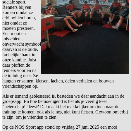
sociale sport.
Renners blijven
komen omdat ze
erbij willen horen,
niet omdat ze
moeten presteren.
Een mooi en
misschien
onverwacht symbool
daarvan is de oude,
foeilelijke bank in
onze kantine. Juist
daar ploffen de
renners voor en na
de training neer. Ze
hangen er samen, kletsen, lachen, delen verhalen en bouwen
vriendschappen op.
Als er iemand geblesseerd is, besteden we daar aandacht aan in de
groepsapp. En hoe bemoedigend is het als je veertig keer
“beterschap!” leest? Dat maakt het makkelijker om tóch naar de
training te komen, ook als je nog niet kunt fietsen. Gewoon om erbij
te zijn, om je vrienden te zien.
Op de NOS Sport app stond op vrijdag 27 juni 2025 een mooi