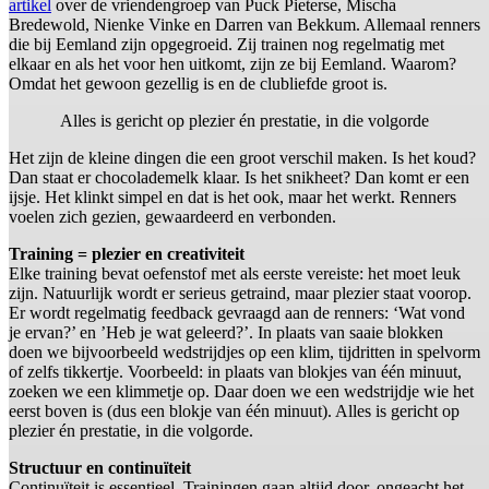
artikel
over de vriendengroep van Puck Pieterse, Mischa
Bredewold, Nienke Vinke en Darren van Bekkum. Allemaal renners
die bij Eemland zijn opgegroeid. Zij trainen nog regelmatig met
elkaar en als het voor hen uitkomt, zijn ze bij Eemland. Waarom?
Omdat het gewoon gezellig is en de clubliefde groot is.
Alles is gericht op plezier én prestatie, in die volgorde
Het zijn de kleine dingen die een groot verschil maken. Is het koud?
Dan staat er chocolademelk klaar. Is het snikheet? Dan komt er een
ijsje. Het klinkt simpel en dat is het ook, maar het werkt. Renners
voelen zich gezien, gewaardeerd en verbonden.
Training = plezier en creativiteit
Elke training bevat oefenstof met als eerste vereiste: het moet leuk
zijn. Natuurlijk wordt er serieus getraind, maar plezier staat voorop.
Er wordt regelmatig feedback gevraagd aan de renners: ‘Wat vond
je ervan?’ en ’Heb je wat geleerd?’. In plaats van saaie blokken
doen we bijvoorbeeld wedstrijdjes op een klim, tijdritten in spelvorm
of zelfs tikkertje. Voorbeeld: in plaats van blokjes van één minuut,
zoeken we een klimmetje op. Daar doen we een wedstrijdje wie het
eerst boven is (dus een blokje van één minuut). Alles is gericht op
plezier én prestatie, in die volgorde.
Structuur en continuïteit
Continuïteit is essentieel. Trainingen gaan altijd door, ongeacht het