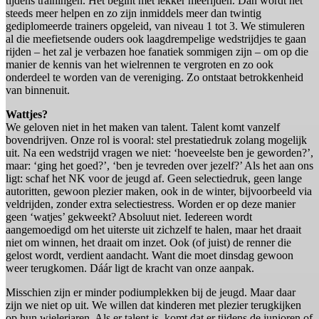
tijdens trainingen. Het begint met lekker meerijden. Dan wordt het
steeds meer helpen en zo zijn inmiddels meer dan twintig
gediplomeerde trainers opgeleid, van niveau 1 tot 3. We stimuleren
al die meefietsende ouders ook laagdrempelige wedstrijdjes te gaan
rijden – het zal je verbazen hoe fanatiek sommigen zijn – om op die
manier de kennis van het wielrennen te vergroten en zo ook
onderdeel te worden van de vereniging. Zo ontstaat betrokkenheid
van binnenuit.
Wattjes?
We geloven niet in het maken van talent. Talent komt vanzelf
bovendrijven. Onze rol is vooral: stel prestatiedruk zolang mogelijk
uit. Na een wedstrijd vragen we niet: ‘hoeveelste ben je geworden?’,
maar: ‘ging het goed?’, ‘ben je tevreden over jezelf?’ Als het aan ons
ligt: schaf het NK voor de jeugd af. Geen selectiedruk, geen lange
autoritten, gewoon plezier maken, ook in de winter, bijvoorbeeld via
veldrijden, zonder extra selectiestress. Worden er op deze manier
geen ‘watjes’ gekweekt? Absoluut niet. Iedereen wordt
aangemoedigd om het uiterste uit zichzelf te halen, maar het draait
niet om winnen, het draait om inzet. Ook (of juist) de renner die
gelost wordt, verdient aandacht. Want die moet dinsdag gewoon
weer terugkomen. Dáár ligt de kracht van onze aanpak.
Misschien zijn er minder podiumplekken bij de jeugd. Maar daar
zijn we niet op uit. We willen dat kinderen met plezier terugkijken
op hun wielerjaren. Als er talent is, komt dat er tijdens de junioren of