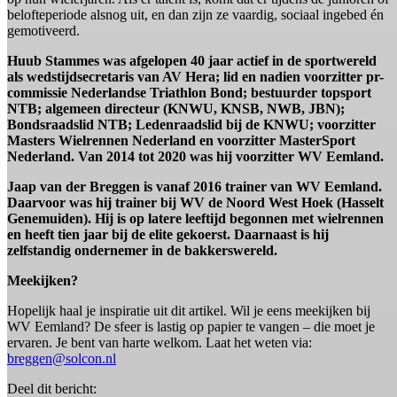
belofteperiode alsnog uit, en dan zijn ze vaardig, sociaal ingebed én
gemotiveerd.
Huub Stammes was afgelopen 40 jaar actief in de sportwereld
als wedstijdsecretaris van AV Hera; lid en nadien voorzitter pr-
commissie Nederlandse Triathlon Bond; bestuurder topsport
NTB; algemeen directeur (KNWU, KNSB, NWB, JBN);
Bondsraadslid NTB; Ledenraadslid bij de KNWU; voorzitter
Masters Wielrennen Nederland en voorzitter MasterSport
Nederland. Van 2014 tot 2020 was hij voorzitter WV Eemland.
Jaap van der Breggen is vanaf 2016 trainer van WV Eemland.
Daarvoor was hij trainer bij WV de Noord West Hoek (Hasselt
Genemuiden). Hij is op latere leeftijd begonnen met wielrennen
en heeft tien jaar bij de elite gekoerst. Daarnaast is hij
zelfstandig ondernemer in de bakkerswereld.
Meekijken?
Hopelijk haal je inspiratie uit dit artikel. Wil je eens meekijken bij
WV Eemland? De sfeer is lastig op papier te vangen – die moet je
ervaren. Je bent van harte welkom. Laat het weten via:
breggen@solcon.nl
Deel dit bericht: