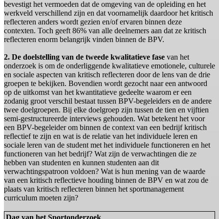
bevestigt het vermoeden dat de omgeving van de opleiding en het
werkveld verschillend zijn en dat voornamelijk daardoor het kritisch
reflecteren anders wordt gezien en/of ervaren binnen deze
contexten. Toch geeft 86% van alle deelnemers aan dat ze kritisch
reflecteren enorm belangrijk vinden binnen de BPV.
2. De doelstelling van de tweede kwalitatieve fase
van het
onderzoek is om de onderliggende kwalitatieve emotionele, culturele
en sociale aspecten van kritisch reflecteren door de lens van de drie
groepen te bekijken. Bovendien wordt gezocht naar een antwoord
op de uitkomst van het kwantitatieve gedeelte waarom er een
zodanig groot verschil bestaat tussen BPV-begeleiders en de andere
twee doelgroepen. Bij elke doelgroep zijn tussen de tien en vijftien
semi-gestructureerde interviews gehouden. Wat betekent het voor
een BPV-begeleider om binnen de context van een bedrijf kritisch
reflectief te zijn en wat is de relatie van het individuele leren en
sociale leren van de student met het individuele functioneren en het
functioneren van het bedrijf? Wat zijn de verwachtingen die ze
hebben van studenten en kunnen studenten aan dit
verwachtingspatroon voldoen? Wat is hun mening van de waarde
van een kritisch reflectieve houding binnen de BPV en wat zou de
plaats van kritisch reflecteren binnen het sportmanagement
curriculum moeten zijn?
Dag van het Sportonderzoek