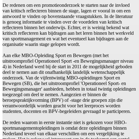
De redenen om een promotieonderzoek te starten naar de invloed
van kritisch reflecteren binnen de stage, lagen er vooral in om een
antwoord te vinden op bovenstaande vraagstukken. In de literatuur
is genoeg informatie te vinden over de voordelen van kritisch
reflecteren binnen het onderwijs. Echter, er is weinig bekend wat
kritisch reflecteren kan bijdragen aan het leren binnen het werkveld
van sportmanagement en wat het eventueel kan bijdragen aan de
organisatie waarin stage gelopen wordt.
Aan elke MBO-Opleiding Sport en Bewegen (met het
uitstroomprofiel Operationeel Sport -en Bewegingsmanager niveau
4) in Nederland werd bij de start in 2011 de mogelijkheid geboden
deel te nemen aan dit onafhankelijk landelijk wetenschappelijk
onderzoek. Van de vijfentwintig MBO-opleidingen Sport en
Bewegen (SB), die het uitstroomprofiel 'Operationeel Sport- en
Bewegingsmanager' aanbieden, hebben in totaal twintig opleidingen
toegezegd om deel te nemen. Aangezien er binnen de
beroepspraktijkvorming (BPV) of -stage drie groepen zijn die
verantwoordelijk worden geacht voor het leerproces worden
studenten, docenten en BPV-begeleiders gevraagd te participeren.
De reden waarom in eerste instantie niet is gekozen voor HBO-
sportmanagementopleidingen is omdat deze opleidingen binnen
Nederland teveel van elkaar verschillen om een vergelijking te