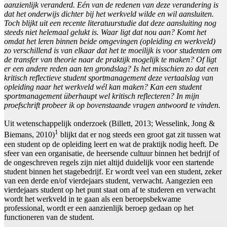
aanzienlijk veranderd. Eén van de redenen van deze verandering is
dat het onderwijs dichter bij het werkveld wilde en wil aansluiten.
Toch blijkt uit een recente literatuurstudie dat deze aansluiting nog
steeds niet helemaal gelukt is. Waar ligt dat nou aan? Komt het
omdat het leren binnen beide omgevingen (opleiding en werkveld)
zo verschillend is van elkaar dat het te moeilijk is voor studenten om
de transfer van theorie naar de praktijk mogelijk te maken? Of ligt
er een andere reden aan ten grondslag? Is het misschien zo dat een
kritisch reflectieve student sportmanagement deze vertaalslag van
opleiding naar het werkveld wél kan maken? Kan een student
sportmanagement überhaupt wel kritisch reflecteren? In mijn
proefschrift probeer ik op bovenstaande vragen antwoord te vinden.
Uit wetenschappelijk onderzoek (Billett, 2013; Wesselink, Jong &
1
Biemans, 2010)
blijkt dat er nog steeds een groot gat zit tussen wat
een student op de opleiding leert en wat de praktijk nodig heeft. De
sfeer van een organisatie, de heersende cultuur binnen het bedrijf of
de ongeschreven regels zijn niet altijd duidelijk voor een startende
student binnen het stagebedrijf. Er wordt veel van een student, zeker
van een derde en/of vierdejaars student, verwacht. Aangezien een
vierdejaars student op het punt staat om af te studeren en verwacht
wordt het werkveld in te gaan als een beroepsbekwame
professional, wordt er een aanzienlijk beroep gedaan op het
functioneren van de student.