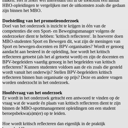
maken. Het is zeker wel interessant om in de toekomst een aantal
HBO-opleidingen te vergelijken met de uitkomsten zoals die gedaan
zijn binnen het MBO.
Doelstelling van het promotieonderzoek
Doel van het onderzoek is inzicht te krijgen in één van de
competenties die een Sport- en Bewegingsmanager volgens de
onderzoeker dient te hebben: 'kritisch reflecteren'. In hoeverre doen
MBO-studenten Sport en Bewegen dit, wat zijn de meningen van
Sport en bewegen-docenten en BPV-organisaties? Wordt er genoeg
aandacht aan besteed in de opleiding, hoe wordt het kritisch
reflecteren getoetst (als het al getoetst wordt) en zijn de docenten en
BPV-begeleiders vaardig genoeg in het begeleiden van kritisch
reflecteren? Kunnen studenten voldoen aan de eis zoals die gesteld
wordt vanuit het onderwijs? Stellen BPV-begeleiders kritisch
reflecteren binnen hun organisatie op prijs? Deze en andere vragen
worden onderzocht in het onderzoek.
Hoofdvraag van het onderzoek
Er wordt in het onderzoek getracht een antwoord te vinden op de
vraag wat de waarde én plaats van kritisch reflecteren dient te zijn
binnen de MBO-sportmanagement opleidingen om een student
beroepsbekwa(a)m(er) op te leiden.
Hoe wordt kritisch reflecteren dan eigenlijk in de praktijk