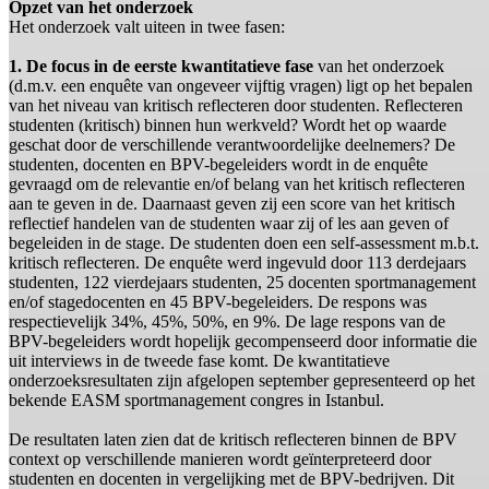
Opzet van het onderzoek
Het onderzoek valt uiteen in twee fasen:
1. De focus in de eerste kwantitatieve fase
van het onderzoek
(d.m.v. een enquête van ongeveer vijftig vragen) ligt op het bepalen
van het niveau van kritisch reflecteren door studenten. Reflecteren
studenten (kritisch) binnen hun werkveld? Wordt het op waarde
geschat door de verschillende verantwoordelijke deelnemers? De
studenten, docenten en BPV-begeleiders wordt in de enquête
gevraagd om de relevantie en/of belang van het kritisch reflecteren
aan te geven in de. Daarnaast geven zij een score van het kritisch
reflectief handelen van de studenten waar zij of les aan geven of
begeleiden in de stage. De studenten doen een self-assessment m.b.t.
kritisch reflecteren. De enquête werd ingevuld door 113 derdejaars
studenten, 122 vierdejaars studenten, 25 docenten sportmanagement
en/of stagedocenten en 45 BPV-begeleiders. De respons was
respectievelijk 34%, 45%, 50%, en 9%. De lage respons van de
BPV-begeleiders wordt hopelijk gecompenseerd door informatie die
uit interviews in de tweede fase komt. De kwantitatieve
onderzoeksresultaten zijn afgelopen september gepresenteerd op het
bekende EASM sportmanagement congres in Istanbul.
De resultaten laten zien dat de kritisch reflecteren binnen de BPV
context op verschillende manieren wordt geïnterpreteerd door
studenten en docenten in vergelijking met de BPV-bedrijven. Dit