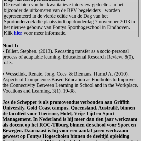
De resultaten van het kwalitatieve interview gedeelte - in het
bijzonder de uitkomsten van de BPV-begeleiders - worden
gepresenteerd in de vierde editie van de Dag van het
Sportonderzoek die plaatsvindt op donderdag 7 november 2013 in
het nieuwe gebouw van Fontys Sporthogeschool in Eindhoven.
Klik
hier
voor meer informatie.
Noot 1:
• Billett, Stephen. (2013). Recasting transfer as a socio-personal
process of adaptable learning. Educational Research Review, 8(0),
5-13.
• Wesselink, Renate, Jong, Cees, & Biemans, HarmJ A. (2010).
Aspects of Competence-Based Education as Footholds to Improve
the Connectivity Between Learning in School and in the Workplace.
Vocations and Learning, 3(1), 19-38.
Jos de Schepper is als promovendus verbonden aan Griffith
University, Gold Coast campus, Queensland, Australië, binnen
de faculteit voor Toerisme, Hotel, Vrije Tijd en Sport
Management. In Nederland is hij meer dan tien jaar werkzaam
als docent op het ROC-Tilburg binnen de school voor Sport en
Bewegen. Daarnaast is hij voor een aantal jaren werkzaam
geweest op Fontys Hogescholen binnen de deeltijd opleiding