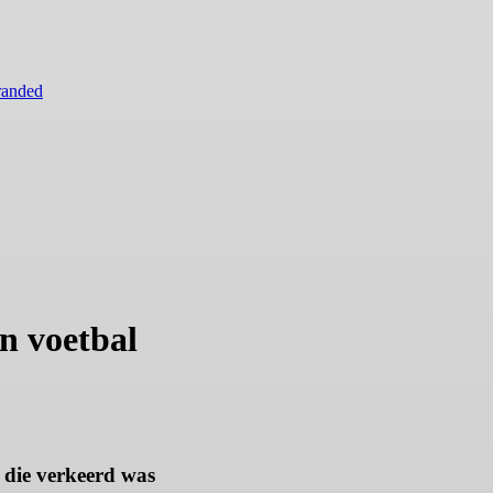
randed
an voetbal
 die verkeerd was