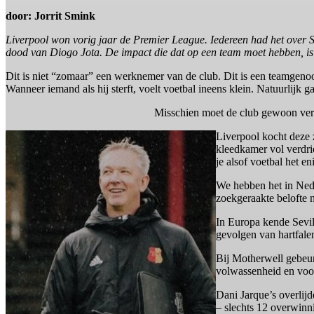
door: Jorrit Smink
Liverpool won vorig jaar de Premier League. Iedereen had het over Slo
dood van Diogo Jota. De impact die dat op een team moet hebben, is
Dit is niet “zomaar” een werknemer van de club. Dit is een teamgenoo
Wanneer iemand als hij sterft, voelt voetbal ineens klein. Natuurlijk ga
Misschien moet de club gewoon verde
Liverpool kocht deze 
kleedkamer vol verdri
je alsof voetbal het en
We hebben het in Nede
zoekgeraakte belofte n
In Europa kende Sevill
gevolgen van hartfalen
Bij Motherwell gebeur
volwassenheid en voor
Dani Jarque’s overlijd
– slechts 12 overwinn