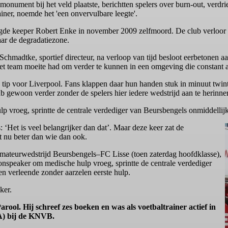
 monument bij het veld plaatste, berichtten spelers over burn-out, verd
rainer, noemde het 'een onvervulbare leegte'.
de keeper Robert Enke in november 2009 zelfmoord. De club verloor di
aar de degradatiezone.
g Schmadtke, sportief directeur, na verloop van tijd besloot eerbetonen aa
et team moeite had om verder te kunnen in een omgeving die constant a
en tip voor Liverpool. Fans klappen daar hun handen stuk in minuut tw
 gewoon verder zonder de spelers hier iedere wedstrijd aan te herinner
 vroeg, sprintte de centrale verdediger van Beursbengels onmiddellijk
: ‘Het is veel belangrijker dan dat’. Maar deze keer zat de
t nu beter dan wie dan ook.
amateurwedstrijd Beursbengels–FC Lisse (toen zaterdag hoofdklasse),
ionspeaker om medische hulp vroeg, sprintte de centrale verdediger
en verleende zonder aarzelen eerste hulp.
ker.
rool. Hij schreef zes boeken en was als voetbaltrainer actief in
 A) bij de KNVB.