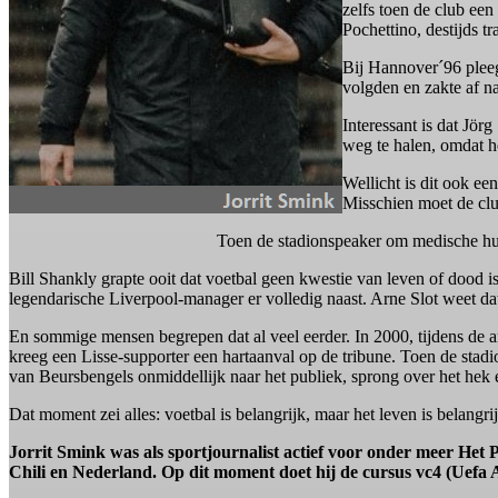
zelfs toen de club een
Pochettino, destijds t
Bij Hannover´96 pleeg
volgden en zakte af n
Interessant is dat Jör
weg te halen, omdat h
Wellicht is dit ook e
Misschien moet de club
Toen de stadionspeaker om medische hulp
Bill Shankly grapte ooit dat voetbal geen kwestie van leven of dood is
legendarische Liverpool-manager er volledig naast. Arne Slot weet da
En sommige mensen begrepen dat al veel eerder. In 2000, tijdens de 
kreeg een Lisse-supporter een hartaanval op de tribune. Toen de stad
van Beursbengels onmiddellijk naar het publiek, sprong over het hek 
Dat moment zei alles: voetbal is belangrijk, maar het leven is belangrij
Jorrit Smink was als sportjournalist actief voor onder meer Het Pa
Chili en Nederland. Op dit moment doet hij de cursus vc4 (Uefa