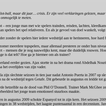
t-ball, maar dit jaar… crisis. Er zijn veel verklaringen gelezen, maar
 onmogelijk te meten.
t – een jonge man met wie spelers trainden, reisden, lachten, kleedka
an spelers het spel relativeren. En als je gevoel van doel wankelt, volgt
r zonder de spelers hier iedere wedstrijd aan te herinneren, hoe hard h
zomer meerdere topspelers, maar allemaal presteren ze onder hun niveau
et – mensen die je nog nauwelijks kent, maar die duidelijk rouwen. Ho
ige is dat telt? Hoe ga je hiermee om als trainer?
rland eerder gezien. Ajax stortte in na het drama rond Abdelhak Nouri
a het overlijden van zijn vader.
a zijn slechtste seizoen in tien jaar nadat Antonio Puerta in 2007 op sle
 na de wedstrijd tegen Getafe. Dit gebeurde in augustus en leidde tot gr
de hetzelfde na de dood van Phil O’Donnell. Trainer Mark McGhee zei 
beeldrol het jonge team emotioneel stuurloos maakte.
en in augustus 2009 schokte Espanyol tot in zijn kern. Het seizoen 200
ingen in 38 wedstrijden, het laagste puntenaantal in een decennium. Ja