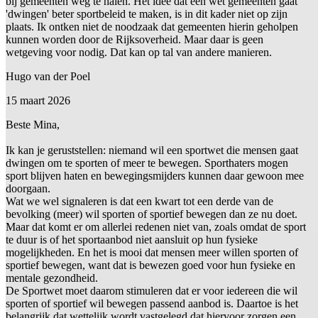
bij gemeenten weg te halen. Het idee dat een wet gemeenten gaat
'dwingen' beter sportbeleid te maken, is in dit kader niet op zijn
plaats. Ik ontken niet de noodzaak dat gemeenten hierin geholpen
kunnen worden door de Rijksoverheid. Maar daar is geen
wetgeving voor nodig. Dat kan op tal van andere manieren.
Hugo van der Poel
15 maart 2026
Beste Mina,
Ik kan je geruststellen: niemand wil een sportwet die mensen gaat
dwingen om te sporten of meer te bewegen. Sporthaters mogen
sport blijven haten en bewegingsmijders kunnen daar gewoon mee
doorgaan.
Wat we wel signaleren is dat een kwart tot een derde van de
bevolking (meer) wil sporten of sportief bewegen dan ze nu doet.
Maar dat komt er om allerlei redenen niet van, zoals omdat de sport
te duur is of het sportaanbod niet aansluit op hun fysieke
mogelijkheden. En het is mooi dat mensen meer willen sporten of
sportief bewegen, want dat is bewezen goed voor hun fysieke en
mentale gezondheid.
De Sportwet moet daarom stimuleren dat er voor iedereen die wil
sporten of sportief wil bewegen passend aanbod is. Daartoe is het
belangrijk dat wettelijk wordt vastgelegd dat hiervoor zorgen een