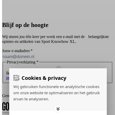
Blijf op de hoogte
Wij sturen jou één keer per week een e-mail met de belangrijkste
opinies en artikelen van Sport Knowhow XL.
Jouw e-mailadres
*
Privacyverklaring
*
Ik ontvang graag de nieuwsbrief en ga akkoord met de
Cookies & privacy
privacyverklaring
.
Wij gebruiken functionele en analytische cookies
Inschrijven
om onze website te optimaliseren en het gebruik
Gerealiseerd door:
ervan te analyseren.