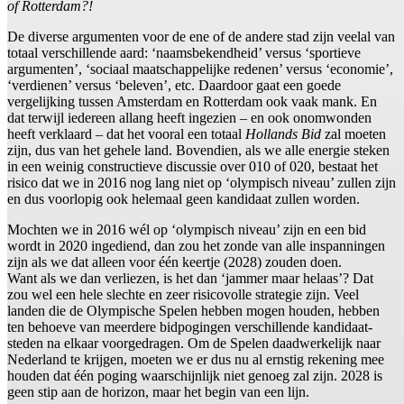
of Rotterdam?!
De diverse argumenten voor de ene of de andere stad zijn veelal van
totaal verschillende aard: ‘naamsbekendheid’ versus ‘sportieve
argumenten’, ‘sociaal maatschappelijke redenen’ versus ‘economie’,
‘verdienen’ versus ‘beleven’, etc. Daardoor gaat een goede
vergelijking tussen Amsterdam en Rotterdam ook vaak mank. En
dat terwijl iedereen allang heeft ingezien – en ook onomwonden
heeft verklaard – dat het vooral een totaal
Hollands Bid
zal moeten
zijn, dus van het gehele land. Bovendien, als we alle energie steken
in een weinig constructieve discussie over 010 of 020, bestaat het
risico dat we in 2016 nog lang niet op ‘olympisch niveau’ zullen zijn
en dus voorlopig ook helemaal geen kandidaat zullen worden.
Mochten we in 2016 wél op ‘olympisch niveau’ zijn en een bid
wordt in 2020 ingediend, dan zou het zonde van alle inspanningen
zijn als we dat alleen voor één keertje (2028) zouden doen.
Want als we dan verliezen, is het dan ‘jammer maar helaas’? Dat
zou wel een hele slechte en zeer risicovolle strategie zijn. Veel
landen die de Olympische Spelen hebben mogen houden, hebben
ten behoeve van meerdere bidpogingen verschillende kandidaat-
steden na elkaar voorgedragen. Om de Spelen daadwerkelijk naar
Nederland te krijgen, moeten we er dus nu al ernstig rekening mee
houden dat één poging waarschijnlijk niet genoeg zal zijn. 2028 is
geen stip aan de horizon, maar het begin van een lijn.