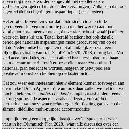
alleen nog maar te worden aangevuld met de allerlaatste
verbeteringen (geleerd uit de eerdere ervaringen). Zulks kan dan ook
tegen relatief veel geringere inspanningen (lees: kosten).
Het zorgt er bovendien voor dat beide steden te allen tijde
gemotiveerd blijven om door te gaan met het werken aan hun
kandidatuur, wanneer ze weten, dat ze vier, acht of twaalf jaar later
weer een kans krijgen. Tegelijkertijd betekent het ook dat alle
benodigde nationale inspanningen mede gefocust blijven op de
totale Nederlandse belangen en niet afhankelijk zijn van een
(tijdelijke) situatie van stad X, of Y in 2020, 2028, of nog later. Voor
veel accommodaties, zoals een atletiekbaan, zwembad, roeibaan,
paardencentrum, e.d., hoeft er bovendien maar één optimaal
nationaal plan bedacht te worden, hetgeen ongetwijfeld een
positieve invloed kan hebben op de kostenfactor.
Het zou weer een interessant nieuw element kunnen toevoegen aan
die unieke ‘Dutch Approach’, want ook daar zullen we het toch van
moeten hebben: een
onderscheidende
aanpak, naast andere reeds in
het oog springende aspecten, zoals een legacy vóóraf, het
vermarkten van onze watertechnologie: de ‘floating games’ en die
slimme, tijdelijke, multi-purpose accommodaties.
Hopelijk brengt een dergelijke ‘haasje over’-afspraak ook weer
vaart in het Olympisch Plan 2028, want alle discussies over een