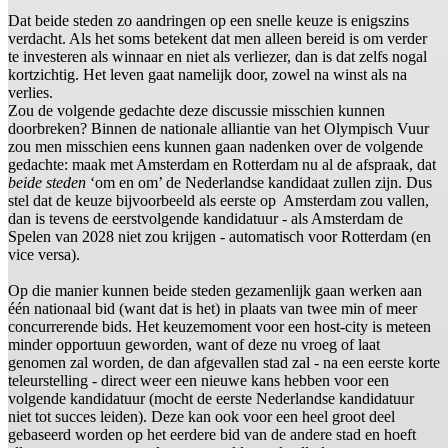
Dat beide steden zo aandringen op een snelle keuze is enigszins
verdacht. Als het soms betekent dat men alleen bereid is om verder
te investeren als winnaar en niet als verliezer, dan is dat zelfs nogal
kortzichtig. Het leven gaat namelijk door, zowel na winst als na
verlies.
Zou de volgende gedachte deze discussie misschien kunnen
doorbreken? Binnen de nationale alliantie van het Olympisch Vuur
zou men misschien eens kunnen gaan nadenken over de volgende
gedachte: maak met Amsterdam en Rotterdam nu al de afspraak, dat
beide steden
‘om en om’ de Nederlandse kandidaat zullen zijn. Dus
stel dat de keuze bijvoorbeeld als eerste op Amsterdam zou vallen,
dan is tevens de eerstvolgende kandidatuur - als Amsterdam de
Spelen van 2028 niet zou krijgen - automatisch voor Rotterdam (en
vice versa).
Op die manier kunnen beide steden gezamenlijk gaan werken aan
één nationaal bid (want dat is het) in plaats van twee min of meer
concurrerende bids. Het keuzemoment voor een host-city is meteen
minder opportuun geworden, want of deze nu vroeg of laat
genomen zal worden, de dan afgevallen stad zal - na een eerste korte
teleurstelling - direct weer een nieuwe kans hebben voor een
volgende kandidatuur (mocht de eerste Nederlandse kandidatuur
niet tot succes leiden). Deze kan ook voor een heel groot deel
gebaseerd worden op het eerdere bid van de andere stad en hoeft