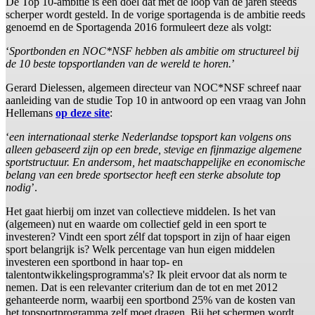
De Top 10-ambitie is een doel dat met de loop van de jaren steeds
scherper wordt gesteld. In de vorige sportagenda is de ambitie reeds
genoemd en de Sportagenda 2016 formuleert deze als volgt:
‘
Sportbonden en NOC*NSF hebben als ambitie om structureel bij
de 10 beste topsportlanden van de wereld te horen.
’
Gerard Dielessen, algemeen directeur van NOC*NSF schreef naar
aanleiding van de studie Top 10 in antwoord op een vraag van John
Hellemans
op deze site
:
‘
een internationaal sterke Nederlandse topsport kan volgens ons
alleen gebaseerd zijn op een brede, stevige en fijnmazige algemene
sportstructuur. En andersom, het maatschappelijke en economische
belang van een brede sportsector heeft een sterke absolute top
nodig
’.
Het gaat hierbij om inzet van collectieve middelen. Is het van
(algemeen) nut en waarde om collectief geld in een sport te
investeren? Vindt een sport zélf dat topsport in zijn of haar eigen
sport belangrijk is? Welk percentage van hun eigen middelen
investeren een sportbond in haar top- en
talentontwikkelingsprogramma's? Ik pleit ervoor dat als norm te
nemen. Dat is een relevanter criterium dan de tot en met 2012
gehanteerde norm, waarbij een sportbond 25% van de kosten van
het topsportprogramma zelf moet dragen. Bij het schermen wordt