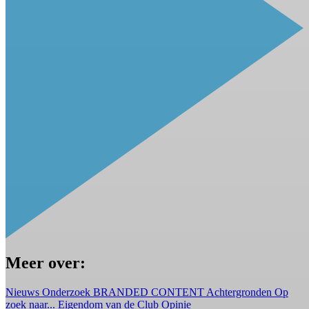
Meer over:
Nieuws
Onderzoek
BRANDED CONTENT
Achtergronden
Op
zoek naar...
Eigendom van de Club
Opinie