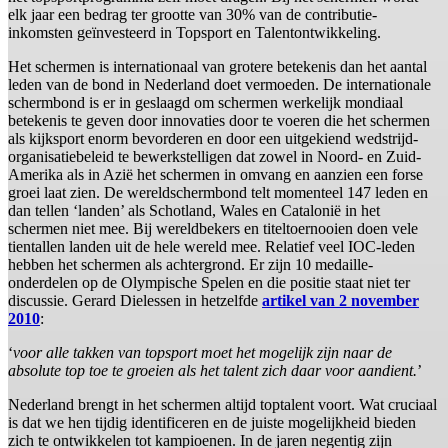
elk jaar een bedrag ter grootte van 30% van de contributie-
inkomsten geïnvesteerd in Topsport en Talentontwikkeling.
Het schermen is internationaal van grotere betekenis dan het aantal
leden van de bond in Nederland doet vermoeden. De internationale
schermbond is er in geslaagd om schermen werkelijk mondiaal
betekenis te geven door innovaties door te voeren die het schermen
als kijksport enorm bevorderen en door een uitgekiend wedstrijd-
organisatiebeleid te bewerkstelligen dat zowel in Noord- en Zuid-
Amerika als in Azië het schermen in omvang en aanzien een forse
groei laat zien. De wereldschermbond telt momenteel 147 leden en
dan tellen ‘landen’ als Schotland, Wales en Catalonië in het
schermen niet mee. Bij wereldbekers en titeltoernooien doen vele
tientallen landen uit de hele wereld mee. Relatief veel IOC-leden
hebben het schermen als achtergrond. Er zijn 10 medaille-
onderdelen op de Olympische Spelen en die positie staat niet ter
discussie. Gerard Dielessen in hetzelfde
artikel van 2 november
2010
:
‘
voor alle takken van topsport moet het mogelijk zijn naar de
absolute top toe te groeien als het talent zich daar voor aandient.
’
Nederland brengt in het schermen altijd toptalent voort. Wat cruciaal
is dat we hen tijdig identificeren en de juiste mogelijkheid bieden
zich te ontwikkelen tot kampioenen. In de jaren negentig zijn