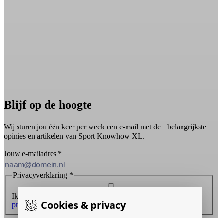
Blijf op de hoogte
Wij sturen jou één keer per week een e-mail met de belangrijkste
opinies en artikelen van Sport Knowhow XL.
Jouw e-mailadres
*
Privacyverklaring
*
Ik ontvang graag de nieuwsbrief en ga akkoord met de
Cookies & privacy
privacyverklaring
.