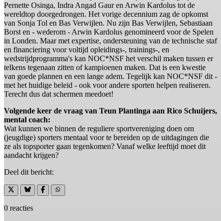
Pernette Osinga, Indra Angad Gaur en Arwin Kardolus tot de
wereldtop doorgedrongen. Het vorige decennium zag de opkomst
van Sonja Tol en Bas Verwijlen. Nu zijn Bas Verwijlen, Sebastiaan
Borst en - wederom - Arwin Kardolus genomineerd voor de Spelen
in Londen. Maar met expertise, ondersteuning van de technische staf
en financiering voor voltijd opleidings-, trainings-, en
wedstrijdprogramma's kan NOC*NSF het verschil maken tussen er
telkens tegenaan zitten of kampioenen maken. Dat is een kwestie
van goede plannen en een lange adem. Tegelijk kan NOC*NSF dit -
met het huidige beleid - ook voor andere sporten helpen realiseren.
Terecht dus dat schermen meedoet!
Volgende keer de vraag van Teun Plantinga aan Rico Schuijers,
mental coach:
Wat kunnen we binnen de reguliere sportvereniging doen om
(jeugdige) sporters mentaal voor te bereiden op de uitdagingen die
ze als topsporter gaan tegenkomen? Vanaf welke leeftijd moet dit
aandacht krijgen?
Deel dit bericht:
0 reacties