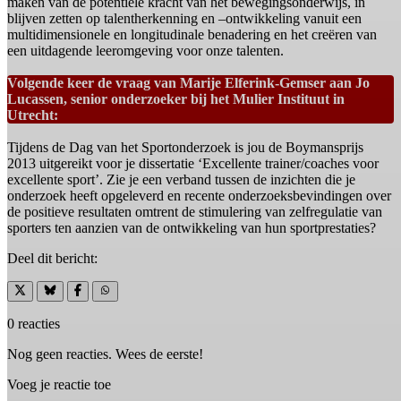
maken van de potentiële kracht van het bewegingsonderwijs, in
blijven zetten op talentherkenning en –ontwikkeling vanuit een
multidimensionele en longitudinale benadering en het creëren van
een uitdagende leeromgeving voor onze talenten.
Volgende keer de vraag van Marije Elferink-Gemser aan Jo
Lucassen, senior onderzoeker bij het Mulier Instituut in
Utrecht:
Tijdens de Dag van het Sportonderzoek is jou de Boymansprijs
2013 uitgereikt voor je dissertatie ‘Excellente trainer/coaches voor
excellente sport’. Zie je een verband tussen de inzichten die je
onderzoek heeft opgeleverd en recente onderzoeksbevindingen over
de positieve resultaten omtrent de stimulering van zelfregulatie van
sporters ten aanzien van de ontwikkeling van hun sportprestaties?
Deel dit bericht:
0 reacties
Nog geen reacties. Wees de eerste!
Voeg je reactie toe