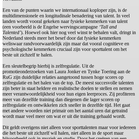
Een van de punten waarin we internationaal koploper zijn, is de
multidimensionele en longitudinale benadering van talent. In veel
landen wordt vooral gekeken naar fysieke kenmerken van talent
(een voorbeeld is de Engelse wervingscampagne
‘Tall and
Talented’
). Hoewel ook hier nog veel winst te behalen valt, dringt in
Nederland steeds meer het besef door dat fysieke kenmerken
weliswaar randvoorwaardelijk zijn maar dat vooral cognitieve en
psychologische kenmerken cruciaal zijn voor sporttalent om het
beste uit zichzelf te halen.
Een sleutelbegrip hierbij is zelfregulatie. Uit de
promotieonderzoeken van Laura Jonker en Tynke Toering aan de
RuG zijn duidelijke relaties aangetoond tussen hoge scores op
zelfregulatie en het halen van de top. De meest succesvolle talenten
zijn beter in staat heldere en realistische doelen te stellen en nemen
meer verantwoordelijkheid voor hun eigen leerproces. Zij profiteren
meer van dezelfde training dan diegenen die lager scoren op
zelfregulatie en ontwikkelen zich sneller in dezelfde tijd. Het gaat
met andere woorden niet primair om het aantal uren dat getraind
wordt maar veel meer om wat er uit die training gehaald wordt.
Dit geldt overigens niet alleen voor sporttalenten maar voor iedereen
die het beste uit zichzelf wil halen, niet alleen in de sport maar
bijvoorbeeld ook in muziek en studie. Door het creëren van een