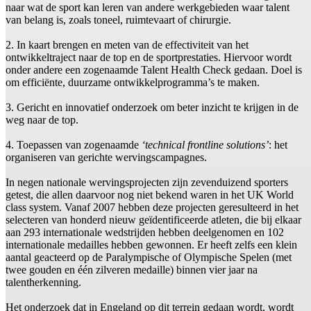
naar wat de sport kan leren van andere werkgebieden waar talent
van belang is, zoals toneel, ruimtevaart of chirurgie.
2. In kaart brengen en meten van de effectiviteit van het
ontwikkeltraject naar de top en de sportprestaties. Hiervoor wordt
onder andere een zogenaamde Talent Health Check gedaan. Doel is
om efficiënte, duurzame ontwikkelprogramma’s te maken.
3. Gericht en innovatief onderzoek om beter inzicht te krijgen in de
weg naar de top.
4. Toepassen van zogenaamde
‘technical frontline solutions’
: het
organiseren van gerichte wervingscampagnes.
In negen nationale wervingsprojecten zijn zevenduizend sporters
getest, die allen daarvoor nog niet bekend waren in het UK World
class system. Vanaf 2007 hebben deze projecten geresulteerd in het
selecteren van honderd nieuw geïdentificeerde atleten, die bij elkaar
aan 293 internationale wedstrijden hebben deelgenomen en 102
internationale medailles hebben gewonnen. Er heeft zelfs een klein
aantal geacteerd op de Paralympische of Olympische Spelen (met
twee gouden en één zilveren medaille) binnen vier jaar na
talentherkenning.
Het onderzoek dat in Engeland op dit terrein gedaan wordt, wordt