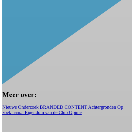
Meer over:
Nieuws
Onderzoek
BRANDED CONTENT
Achtergronden
Op
zoek naar...
Eigendom van de Club
Opinie