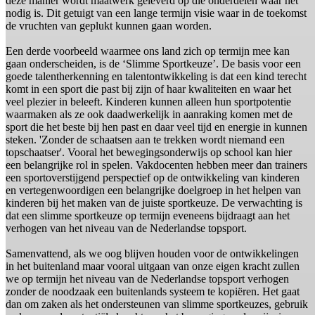
deze manier wordt maatwerk geleverd op die onderdelen waar het
nodig is. Dit getuigt van een lange termijn visie waar in de toekomst
de vruchten van geplukt kunnen gaan worden.
Een derde voorbeeld waarmee ons land zich op termijn mee kan
gaan onderscheiden, is de ‘Slimme Sportkeuze’. De basis voor een
goede talentherkenning en talentontwikkeling is dat een kind terecht
komt in een sport die past bij zijn of haar kwaliteiten en waar het
veel plezier in beleeft. Kinderen kunnen alleen hun sportpotentie
waarmaken als ze ook daadwerkelijk in aanraking komen met de
sport die het beste bij hen past en daar veel tijd en energie in kunnen
steken. 'Zonder de schaatsen aan te trekken wordt niemand een
topschaatser'. Vooral het bewegingsonderwijs op school kan hier
een belangrijke rol in spelen. Vakdocenten hebben meer dan trainers
een sportoverstijgend perspectief op de ontwikkeling van kinderen
en vertegenwoordigen een belangrijke doelgroep in het helpen van
kinderen bij het maken van de juiste sportkeuze. De verwachting is
dat een slimme sportkeuze op termijn eveneens bijdraagt aan het
verhogen van het niveau van de Nederlandse topsport.
Samenvattend, als we oog blijven houden voor de ontwikkelingen
in het buitenland maar vooral uitgaan van onze eigen kracht zullen
we op termijn het niveau van de Nederlandse topsport verhogen
zonder de noodzaak een buitenlands systeem te kopiëren. Het gaat
dan om zaken als het ondersteunen van slimme sportkeuzes, gebruik