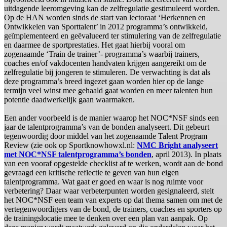
uitdagende leeromgeving kan de zelfregulatie gestimuleerd worden.
Op de HAN worden sinds de start van lectoraat ‘Herkennen en
Ontwikkelen van Sporttalent’ in 2012 programma’s ontwikkeld,
geïmplementeerd en geëvalueerd ter stimulering van de zelfregulatie
en daarmee de sportprestaties. Het gaat hierbij vooral om
zogenaamde ‘Train de trainer’- programma’s waarbij trainers,
coaches en/of vakdocenten handvaten krijgen aangereikt om de
zelfregulatie bij jongeren te stimuleren. De verwachting is dat als
deze programma’s breed ingezet gaan worden hier op de lange
termijn veel winst mee gehaald gaat worden en meer talenten hun
potentie daadwerkelijk gaan waarmaken.
Een ander voorbeeld is de manier waarop het NOC*NSF sinds een
jaar de talentprogramma’s van de bonden analyseert. Dit gebeurt
tegenwoordig door middel van het zogenaamde Talent Program
Review (zie ook op Sportknowhowxl.nl:
NMC Bright analyseert
met NOC*NSF talentprogramma’s bonden
, april 2013). In plaats
van een vooraf opgestelde checklist af te werken, wordt aan de bond
gevraagd een kritische reflectie te geven van hun eigen
talentprogramma. Wat gaat er goed en waar is nog ruimte voor
verbetering? Daar waar verbeterpunten worden gesignaleerd, stelt
het NOC*NSF een team van experts op dat thema samen om met de
vertegenwoordigers van de bond, de trainers, coaches en sporters op
de trainingslocatie mee te denken over een plan van aanpak. Op