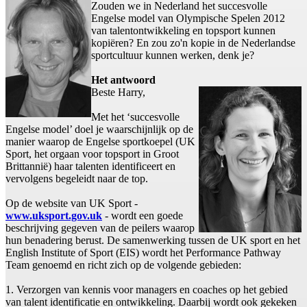
Zouden we in Nederland het succesvolle
Engelse model van Olympische Spelen 2012
van talentontwikkeling en topsport kunnen
kopiëren? En zou zo'n kopie in de Nederlandse
sportcultuur kunnen werken, denk je?
Het antwoord
Beste Harry,
Met het ‘succesvolle
Engelse model’ doel je waarschijnlijk op de
manier waarop de Engelse sportkoepel (UK
Sport, het orgaan voor topsport in Groot
Brittannië) haar talenten identificeert en
vervolgens begeleidt naar de top.
Op de website van UK Sport -
www.uksport.gov.uk
- wordt een goede
beschrijving gegeven van de peilers waarop
hun benadering berust. De samenwerking tussen de UK sport en het
English Institute of Sport (EIS) wordt het Performance Pathway
Team genoemd en richt zich op de volgende gebieden:
1. Verzorgen van kennis voor managers en coaches op het gebied
van talent identificatie en ontwikkeling. Daarbij wordt ook gekeken