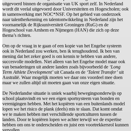
uitgevoerd binnen de organisatie van UK sport zelf. In Nederland
wordt dit veelal uitgevoerd door Universiteiten en Hogescholen; ook
in samenwerking met NOC*NSF. Op het gebied van onderzoek
naar talentherkenning en talentontwikkeling in Nederland zijn het
voornamelijk de Rijksuniversiteit Groningen (RuG) en de
Hogeschool van Arnhem en Nijmegen (HAN) die zich op deze
thema’s richten.
Om op de vraag in te gaan of een kopie van het Engelse systeem
ook in Nederland zou werken, ben ik terughoudend. Ik ben van
mening dat het zeker goed is om kennis te hebben van andere,
succesvolle modellen. Niet alleen van het Engelse model maar ook
van benaderingen uit andere landen zoals bijvoorbeeld de
‘Long
Term Athlete Development’
uit Canada en de
‘Talent Transfer’
uit
Australië. Waar mogelijk moeten we daar ons voordeel mee doen
maar we zullen altijd uit moeten gaan van onze eigen situatie.
De Nederlandse situatie is uniek waarbij bewegingsonderwijs op
school plaatsvindt en we een eigen sportsysteem van bonden en
verenigingen hebben. Met het kopiëren van een buitenlands model
lopen we het risico de plank (deels) mis te slaan. Dat komt omdat
we te maken hebben met verschillende sportculturen tussen de
landen. Door te kopiëren lopen we achter terwijl we de expertise
hebben om ons te onderscheiden en juist een voortrekkersrol kunnen
vervullen.