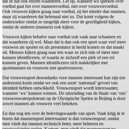
dat ze dat ook enorm waarderen. Let op, wanneer we spreken over
voetbal gaat het over mannenvoetbal, niet over vrouwenvoetbal.
Ook vrouwen kijken graag naar voetbal, zij het minder dan mannen,
maar zij waarderen dat helemaal niet zo. Dat komt volgens de
onderzoeker omdat ze mogelijk meer voor de gezelligheid kijken,
omdat de anderen (mannen) ook kijken.
Vrouwen kijken behalve naar voetbal ook vaak naar schaatsen en
dat waarderen zij wel. Maar dat is dan ook een sport waar veel meer
vrouwen als sporter en als presentator in beeld komen en dat maakt
uit. Mensen kijken graag naar iets waar ze zich min of meer mee
kunnen identificeren, of waarin ze zichzelf een plek of een rol
kunnen geven. Mannen identificeren zich makkelijker met
sportmannen en vrouwen met sportvrouwen.
Dat vrouwensport desondanks voor mannen interessant kan zijn (en
andersom) komt omdat we ook een soort ‘nationaal’ gevoel van
identiteit hebben ontwikkeld. Vrouwensport wordt interessanter,
wanneer ‘we’ kunnen winnen. De uitzending van de finale van ‘ons’
vrouwenwaterpoloteam op de Olympische Spelen in Beijing is door
zowel mannen als vrouwen veel bekeken.
En dan nog iets over de belevingswaarde van sport. Vaak krijg ik te
horen dat mannensport interessanter is dan vrouwensport, omdat
men vindt dat mannen technisch beter, meer beheerst en
spectaculairder spelen. Kortom, men vindt dat mannensport nu