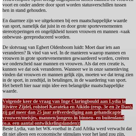
voort en onder andere door sport worden statusverschillen tussen
hen in stand gehouden.
En daarmee zijn we uitgekomen bij een maatschappelijke waarde
van sport, namelijk dat juist in en door grote sportevenementen
stereotyperingen en ongelijkheid tussen vrouwen en mannen -vaak
onbewust- gereproduceerd worden.
De slotvraag van Egbert Oldenboom luidt: Moet daar iets aan
veranderen? Ik vind van wel. In de manieren waarop mannen en
vrouwen in grote sportevenementen gewaardeerd worden, creëren
we onderscheid naar mannen en vrouwen. Als dat een creatie is,
kunnen we dat ook veranderen. Wanneer we in onze samenleving
vinden dat vrouwen en mannen gelijk zijn, moeten we dat terug zien
in de sport, in zendtijd, in betalingen, in de waardering van sport.
Het betreft hier naar mijn idee een belangrijke maatschappelijke
waarde.
Volgende keer de vraag van Inge Claringbould aan Lydia la
Rivière Zijdel, rolstoel Karateka en Aikido (resp. 3e en 2e Dan),
zij gaf meer dan 25 jaar zelfverdediging aan gehandicapte
vrouwen/meisjes, mannen/jongens in binnen- en buitenland
(o.a. een aantal ontwikkelingslanden):
Beste Lydia, van het WK-voetbal in Zuid Afrika werd verwacht dat
dit niet alleen een economische stimulans voor het land zou zijn,