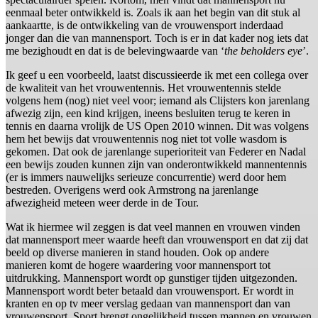
eenmaal beter ontwikkeld is. Zoals ik aan het begin van dit stuk al
aankaartte, is de ontwikkeling van de vrouwensport inderdaad
jonger dan die van mannensport. Toch is er in dat kader nog iets dat
me bezighoudt en dat is de belevingwaarde van ‘
the beholders eye
’.
Ik geef u een voorbeeld, laatst discussieerde ik met een collega over
de kwaliteit van het vrouwentennis. Het vrouwentennis stelde
volgens hem (nog) niet veel voor; iemand als Clijsters kon jarenlang
afwezig zijn, een kind krijgen, ineens besluiten terug te keren in
tennis en daarna vrolijk de US Open 2010 winnen. Dit was volgens
hem het bewijs dat vrouwentennis nog niet tot volle wasdom is
gekomen. Dat ook de jarenlange superioriteit van Federer en Nadal
een bewijs zouden kunnen zijn van onderontwikkeld mannentennis
(er is immers nauwelijks serieuze concurrentie) werd door hem
bestreden. Overigens werd ook Armstrong na jarenlange
afwezigheid meteen weer derde in de Tour.
Wat ik hiermee wil zeggen is dat veel mannen en vrouwen vinden
dat mannensport meer waarde heeft dan vrouwensport en dat zij dat
beeld op diverse manieren in stand houden. Ook op andere
manieren komt de hogere waardering voor mannensport tot
uitdrukking. Mannensport wordt op gunstiger tijden uitgezonden.
Mannensport wordt beter betaald dan vrouwensport. Er wordt in
kranten en op tv meer verslag gedaan van mannensport dan van
vrouwensport. Sport brengt ongelijkheid tussen mannen en vrouwen