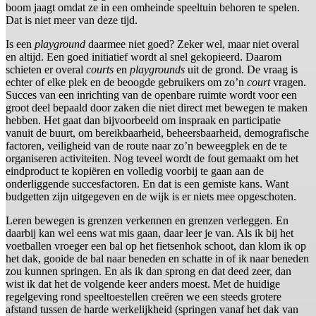
boom jaagt omdat ze in een omheinde speeltuin behoren te spelen.
Dat is niet meer van deze tijd.
Is een
playground
daarmee niet goed? Zeker wel, maar niet overal
en altijd. Een goed initiatief wordt al snel gekopieerd. Daarom
schieten er overal
courts
en
playgrounds
uit de grond. De vraag is
echter of elke plek en de beoogde gebruikers om zo’n
court
vragen.
Succes van een inrichting van de openbare ruimte wordt voor een
groot deel bepaald door zaken die niet direct met bewegen te maken
hebben. Het gaat dan bijvoorbeeld om inspraak en participatie
vanuit de buurt, om bereikbaarheid, beheersbaarheid, demografische
factoren, veiligheid van de route naar zo’n beweegplek en de te
organiseren activiteiten. Nog teveel wordt de fout gemaakt om het
eindproduct te kopiëren en volledig voorbij te gaan aan de
onderliggende succesfactoren. En dat is een gemiste kans. Want
budgetten zijn uitgegeven en de wijk is er niets mee opgeschoten.
Leren bewegen is grenzen verkennen en grenzen verleggen. En
daarbij kan wel eens wat mis gaan, daar leer je van. Als ik bij het
voetballen vroeger een bal op het fietsenhok schoot, dan klom ik op
het dak, gooide de bal naar beneden en schatte in of ik naar beneden
zou kunnen springen. En als ik dan sprong en dat deed zeer, dan
wist ik dat het de volgende keer anders moest. Met de huidige
regelgeving rond speeltoestellen creëren we een steeds grotere
afstand tussen de harde werkelijkheid (springen vanaf het dak van