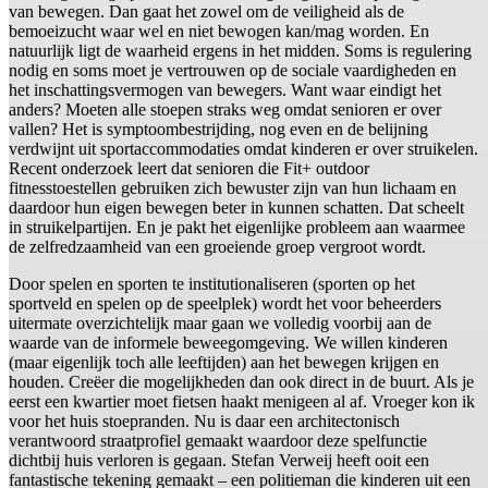
van bewegen. Dan gaat het zowel om de veiligheid als de
bemoeizucht waar wel en niet bewogen kan/mag worden. En
natuurlijk ligt de waarheid ergens in het midden. Soms is regulering
nodig en soms moet je vertrouwen op de sociale vaardigheden en
het inschattingsvermogen van bewegers. Want waar eindigt het
anders? Moeten alle stoepen straks weg omdat senioren er over
vallen? Het is symptoombestrijding, nog even en de belijning
verdwijnt uit sportaccommodaties omdat kinderen er over struikelen.
Recent onderzoek leert dat senioren die Fit+ outdoor
fitnesstoestellen gebruiken zich bewuster zijn van hun lichaam en
daardoor hun eigen bewegen beter in kunnen schatten. Dat scheelt
in struikelpartijen. En je pakt het eigenlijke probleem aan waarmee
de zelfredzaamheid van een groeiende groep vergroot wordt.
Door spelen en sporten te institutionaliseren (sporten op het
sportveld en spelen op de speelplek) wordt het voor beheerders
uitermate overzichtelijk maar gaan we volledig voorbij aan de
waarde van de informele beweegomgeving. We willen kinderen
(maar eigenlijk toch alle leeftijden) aan het bewegen krijgen en
houden. Creëer die mogelijkheden dan ook direct in de buurt. Als je
eerst een kwartier moet fietsen haakt menigeen al af. Vroeger kon ik
voor het huis stoepranden. Nu is daar een architectonisch
verantwoord straatprofiel gemaakt waardoor deze spelfunctie
dichtbij huis verloren is gegaan. Stefan Verweij heeft ooit een
fantastische tekening gemaakt – een politieman die kinderen uit een