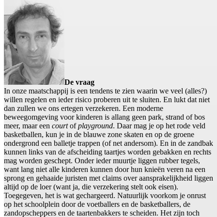
De vraag
In onze maatschappij is een tendens te zien waarin we veel (alles?)
willen regelen en ieder risico proberen uit te sluiten. En lukt dat niet
dan zullen we ons ertegen verzekeren. Een moderne
beweegomgeving voor kinderen is allang geen park, strand of bos
meer, maar een
court
of
playground
. Daar mag je op het rode veld
basketballen, kun je in de blauwe zone skaten en op de groene
ondergrond een balletje trappen (of net andersom). En in de zandbak
kunnen links van de afscheiding taartjes worden gebakken en rechts
mag worden geschept. Onder ieder muurtje liggen rubber tegels,
want lang niet alle kinderen kunnen door hun knieën veren na een
sprong en gehaaide juristen met claims over aansprakelijkheid liggen
altijd op de loer (want ja, die verzekering stelt ook eisen).
Toegegeven, het is wat gechargeerd. Natuurlijk voorkom je onrust
op het schoolplein door de voetballers en de basketballers, de
zandopscheppers en de taartenbakkers te scheiden. Het zijn toch