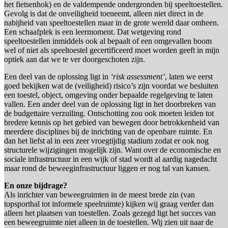
het fietsenhok) en de valdempende ondergronden bij speeltoestellen.
Gevolg is dat de onveiligheid toeneemt, alleen niet direct in de
nabijheid van speeltoestellen maar in de grote wereld daar omheen.
Een schaafplek is een leermoment. Dat wetgeving rond
speeltoestellen inmiddels ook al bepaalt of een omgevallen boom
wel of niet als speeltoestel gecertificeerd moet worden geeft in mijn
optiek aan dat we te ver doorgeschoten zijn.
Een deel van de oplossing ligt in
‘risk assessment’
, laten we eerst
goed bekijken wat de (veiligheid) risico’s zijn voordat we besluiten
een toestel, object, omgeving onder bepaalde regelgeving te laten
vallen. Een ander deel van de oplossing ligt in het doorbreken van
de budgettaire verzuiling. Ontschotting zou ook moeten leiden tot
bredere kennis op het gebied van bewegen door betrokkenheid van
meerdere disciplines bij de inrichting van de openbare ruimte. En
dan het liefst al in een zeer vroegtijdig stadium zodat er ook nog
structurele wijzigingen mogelijk zijn. Want over de economische en
sociale infrastructuur in een wijk of stad wordt al aardig nagedacht
maar rond de beweeginfrastructuur liggen er nog tal van kansen.
En onze bijdrage?
Als inrichter van beweegruimten in de meest brede zin (van
topsporthal tot informele speelruimte) kijken wij graag verder dan
alleen het plaatsen van toestellen. Zoals gezegd ligt het succes van
een beweegruimte niet alleen in de toestellen. Wij zien uit naar de