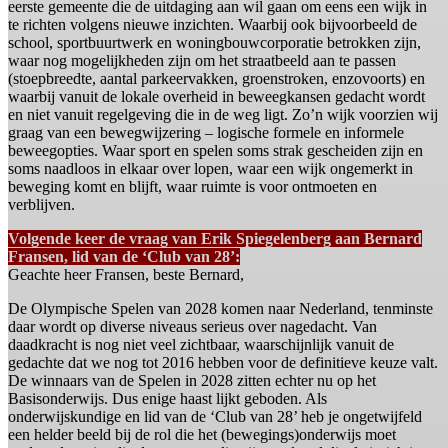
eerste gemeente die de uitdaging aan wil gaan om eens een wijk in
te richten volgens nieuwe inzichten. Waarbij ook bijvoorbeeld de
school, sportbuurtwerk en woningbouwcorporatie betrokken zijn,
waar nog mogelijkheden zijn om het straatbeeld aan te passen
(stoepbreedte, aantal parkeervakken, groenstroken, enzovoorts) en
waarbij vanuit de lokale overheid in beweegkansen gedacht wordt
en niet vanuit regelgeving die in de weg ligt. Zo’n wijk voorzien wij
graag van een bewegwijzering – logische formele en informele
beweegopties. Waar sport en spelen soms strak gescheiden zijn en
soms naadloos in elkaar over lopen, waar een wijk ongemerkt in
beweging komt en blijft, waar ruimte is voor ontmoeten en
verblijven.
Volgende keer de vraag van Erik Spiegelenberg aan Bernard
Fransen, lid van de ‘Club van 28’:
Geachte heer Fransen, beste Bernard,
De Olympische Spelen van 2028 komen naar Nederland, tenminste
daar wordt op diverse niveaus serieus over nagedacht. Van
daadkracht is nog niet veel zichtbaar, waarschijnlijk vanuit de
gedachte dat we nog tot 2016 hebben voor de definitieve keuze valt.
De winnaars van de Spelen in 2028 zitten echter nu op het
Basisonderwijs. Dus enige haast lijkt geboden. Als
onderwijskundige en lid van de ‘Club van 28’ heb je ongetwijfeld
een helder beeld bij de rol die het (bewegings)onderwijs moet