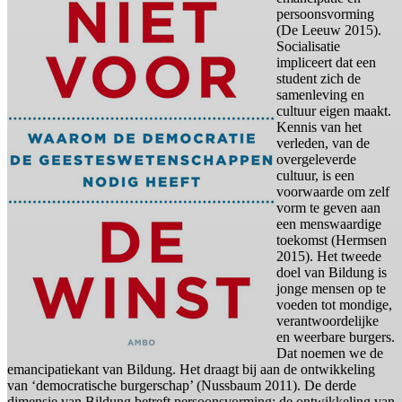
persoonsvorming
(De Leeuw 2015).
Socialisatie
impliceert dat een
student zich de
samenleving en
cultuur eigen maakt.
Kennis van het
verleden, van de
overgeleverde
cultuur, is een
voorwaarde om zelf
vorm te geven aan
een menswaardige
toekomst (Hermsen
2015). Het tweede
doel van Bildung is
jonge mensen op te
voeden tot mondige,
verantwoordelijke
en weerbare burgers.
Dat noemen we de
emancipatiekant van Bildung. Het draagt bij aan de ontwikkeling
van ‘democratische burgerschap’ (Nussbaum 2011). De derde
dimensie van Bildung betreft persoonsvorming: de ontwikkeling van