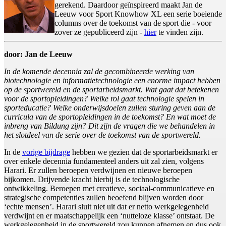
gerekend. Daardoor geïnspireerd maakt Jan de
Leeuw voor Sport Knowhow XL een serie boeiende
columns over de toekomst van de sport die - voor
zover ze gepubliceerd zijn -
hier
te vinden zijn.
door: Jan de Leeuw
In de komende decennia zal de gecombineerde werking van
biotechnologie en informatietechnologie een enorme impact hebben
op de sportwereld en de sportarbeidsmarkt. Wat gaat dat betekenen
voor de sportopleidingen? Welke rol gaat technologie spelen in
sporteducatie? Welke onderwijsdoelen zullen sturing geven aan de
curricula van de sportopleidingen in de toekomst? En wat moet de
inbreng van Bildung zijn? Dit zijn de vragen die we behandelen in
het slotdeel van de serie over de toekomst van de sportwereld.
In de
vorige bijdrage
hebben we gezien dat de sportarbeidsmarkt er
over enkele decennia fundamenteel anders uit zal zien, volgens
Harari. Er zullen beroepen verdwijnen en nieuwe beroepen
bijkomen. Drijvende kracht hierbij is de technologische
ontwikkeling. Beroepen met creatieve, sociaal-communicatieve en
strategische competenties zullen beoefend blijven worden door
‘echte mensen’. Harari sluit niet uit dat er netto werkgelegenheid
verdwijnt en er maatschappelijk een ‘nutteloze klasse’ ontstaat. De
werkgelegenheid in de sportwereld zou kunnen afnemen en dus ook