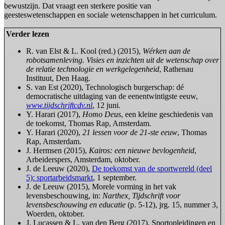
bewustzijn. Dat vraagt een sterkere positie van
geesteswetenschappen en sociale wetenschappen in het curriculum.
Verder lezen
R. van Elst & L. Kool (red.) (2015),
Wérken aan de
robotsamenleving. Visies en inzichten uit de wetenschap over
de relatie technologie en werkgelegenheid
, Rathenau
Instituut, Den Haag.
S. van Est (2020), Technologisch burgerschap: dé
democratische uitdaging van de eenentwintigste eeuw,
www.tijdschriftcdv.nl
, 12 juni.
Y. Harari (2017),
Homo Deus
, een kleine geschiedenis van
de toekomst, Thomas Rap, Amsterdam.
Y. Harari (2020),
21 lessen voor de 21-ste eeuw
, Thomas
Rap, Amsterdam.
J. Hermsen (2015),
Kairos: een nieuwe bevlogenheid
,
Arbeiderspers, Amsterdam, oktober.
J. de Leeuw (2020),
De toekomst van de sportwereld (deel
5): sportarbeidsmarkt
, 1 september.
J. de Leeuw (2015), Morele vorming in het vak
levensbeschouwing, in:
Narthex, Tijdschrift voor
levensbeschouwing en educatie
(p. 5-12), jrg. 15, nummer 3,
Woerden, oktober.
J. Lucassen & L. van den Berg (2017), Sportopleidingen en