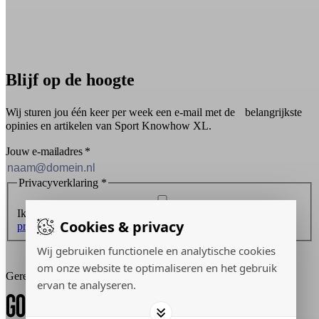
Blijf op de hoogte
Wij sturen jou één keer per week een e-mail met de belangrijkste
opinies en artikelen van Sport Knowhow XL.
Jouw e-mailadres
*
Privacyverklaring
*
Ik ontvang graag de nieuwsbrief en ga akkoord met de
Cookies & privacy
privacyverklaring
.
Wij gebruiken functionele en analytische cookies
Inschrijven
om onze website te optimaliseren en het gebruik
Gerealiseerd door:
ervan te analyseren.