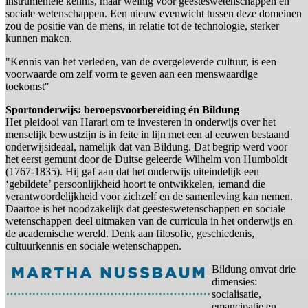
instrumentele kennis, maar weinig voor geesteswetenschappen en
sociale wetenschappen. Een nieuw evenwicht tussen deze domeinen
zou de positie van de mens, in relatie tot de technologie, sterker
kunnen maken.
"Kennis van het verleden, van de overgeleverde cultuur, is een
voorwaarde om zelf vorm te geven aan een menswaardige
toekomst"
Sportonderwijs: beroepsvoorbereiding én Bildung
Het pleidooi van Harari om te investeren in onderwijs over het
menselijk bewustzijn is in feite in lijn met een al eeuwen bestaand
onderwijsideaal, namelijk dat van Bildung. Dat begrip werd voor
het eerst gemunt door de Duitse geleerde Wilhelm von Humboldt
(1767-1835). Hij gaf aan dat het onderwijs uiteindelijk een
‘gebildete’ persoonlijkheid hoort te ontwikkelen, iemand die
verantwoordelijkheid voor zichzelf en de samenleving kan nemen.
Daartoe is het noodzakelijk dat geesteswetenschappen en sociale
wetenschappen deel uitmaken van de curricula in het onderwijs en
de academische wereld. Denk aan filosofie, geschiedenis,
cultuurkennis en sociale wetenschappen.
Bildung omvat drie
dimensies:
socialisatie,
emancipatie en