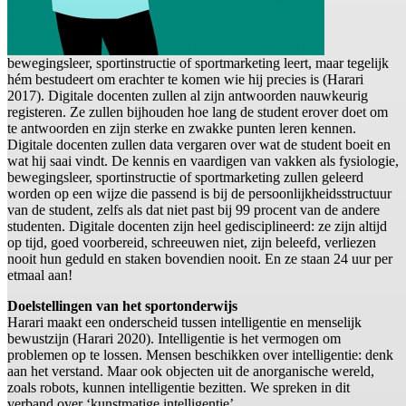
bewegingsleer, sportinstructie of sportmarketing leert, maar tegelijk
hém bestudeert om erachter te komen wie hij precies is (Harari
2017). Digitale docenten zullen al zijn antwoorden nauwkeurig
registeren. Ze zullen bijhouden hoe lang de student erover doet om
te antwoorden en zijn sterke en zwakke punten leren kennen.
Digitale docenten zullen data vergaren over wat de student boeit en
wat hij saai vindt. De kennis en vaardigen van vakken als fysiologie,
bewegingsleer, sportinstructie of sportmarketing zullen geleerd
worden op een wijze die passend is bij de persoonlijkheidsstructuur
van de student, zelfs als dat niet past bij 99 procent van de andere
studenten. Digitale docenten zijn heel gedisciplineerd: ze zijn altijd
op tijd, goed voorbereid, schreeuwen niet, zijn beleefd, verliezen
nooit hun geduld en staken bovendien nooit. En ze staan 24 uur per
etmaal aan!
Doelstellingen van het sportonderwijs
Harari maakt een onderscheid tussen intelligentie en menselijk
bewustzijn (Harari 2020). Intelligentie is het vermogen om
problemen op te lossen. Mensen beschikken over intelligentie: denk
aan het verstand. Maar ook objecten uit de anorganische wereld,
zoals robots, kunnen intelligentie bezitten. We spreken in dit
verband over ‘kunstmatige intelligentie’.