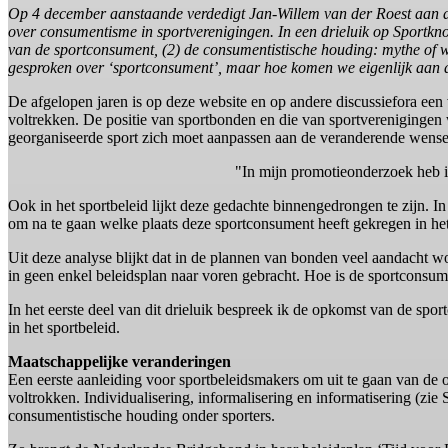
Op 4 december aanstaande verdedigt Jan-Willem van der Roest aan de 
over consumentisme in sportverenigingen. In een drieluik op Sportkno
van de sportconsument, (2) de consumentistische houding: mythe of we
gesproken over ‘sportconsument’, maar hoe komen we eigenlijk aan de
De afgelopen jaren is op deze website en op andere discussiefora een
voltrekken. De positie van sportbonden en die van sportverenigingen
georganiseerde sport zich moet aanpassen aan de veranderende wense
"In mijn promotieonderzoek heb 
Ook in het sportbeleid lijkt deze gedachte binnengedrongen te zijn.
om na te gaan welke plaats deze sportconsument heeft gekregen in het
Uit deze analyse blijkt dat in de plannen van bonden veel aandacht 
in geen enkel beleidsplan naar voren gebracht. Hoe is de sportconsu
In het eerste deel van dit drieluik bespreek ik de opkomst van de sp
in het sportbeleid.
Maatschappelijke veranderingen
Een eerste aanleiding voor sportbeleidsmakers om uit te gaan van de 
voltrokken. Individualisering, informalisering en informatisering (zi
consumentistische houding onder sporters.