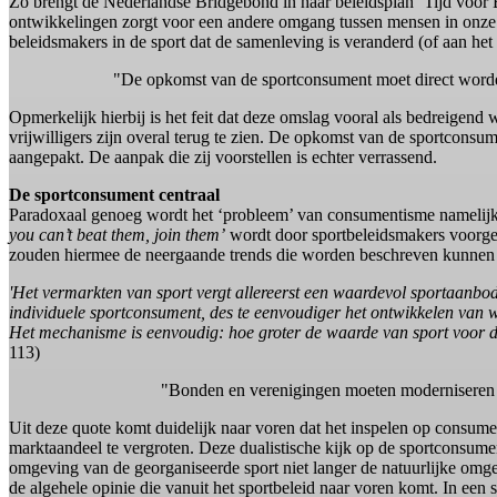
Zo brengt de Nederlandse Bridgebond in haar beleidsplan ‘Tijd voor 
ontwikkelingen zorgt voor een andere omgang tussen mensen in onze hu
beleidsmakers in de sport dat de samenleving is veranderd (of aan het 
"De opkomst van de sportconsument moet direct worden 
Opmerkelijk hierbij is het feit dat deze omslag vooral als bedreigen
vrijwilligers zijn overal terug te zien. De opkomst van de sportconsu
aangepakt. De aanpak die zij voorstellen is echter verrassend.
De sportconsument centraal
Paradoxaal genoeg wordt het ‘probleem’ van consumentisme namelijk 
you can’t beat them, join them’
wordt door sportbeleidsmakers voorges
zouden hiermee de neergaande trends die worden beschreven kunnen 
'Het vermarkten van sport vergt allereerst een waardevol sportaanbod
individuele sportconsument, des te eenvoudiger het ontwikkelen van 
Het mechanisme is eenvoudig: hoe groter de waarde van sport voor de
113)
"Bonden en verenigingen moeten moderniseren om 
Uit deze quote komt duidelijk naar voren dat het inspelen op consum
marktaandeel te vergroten. Deze dualistische kijk op de sportconsume
omgeving van de georganiseerde sport niet langer de natuurlijke omg
de algehele opinie die vanuit het sportbeleid naar voren komt. In een 