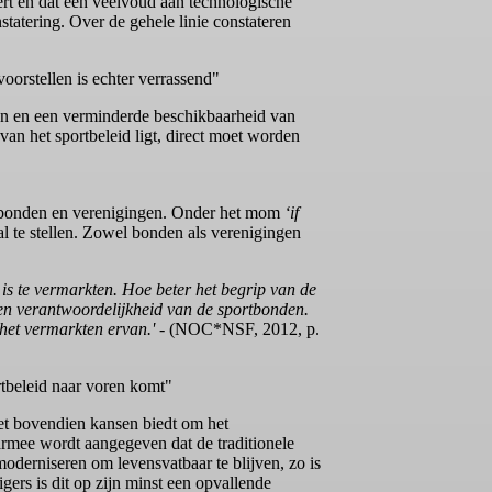
ert en dat een veelvoud aan technologische
tatering. Over de gehele linie constateren
orstellen is echter verrassend"
ven en een verminderde beschikbaarheid van
van het sportbeleid ligt, direct moet worden
in bonden en verenigingen. Onder het mom
‘if
 te stellen. Zowel bonden als verenigingen
is te vermarkten. Hoe beter het begrip van de
een verantwoordelijkheid van de sportbonden.
het vermarkten ervan.'
- (NOC*NSF, 2012, p.
rtbeleid naar voren komt"
et bovendien kansen biedt om het
armee wordt aangegeven dat de traditionele
oderniseren om levensvatbaar te blijven, zo is
gers is dit op zijn minst een opvallende