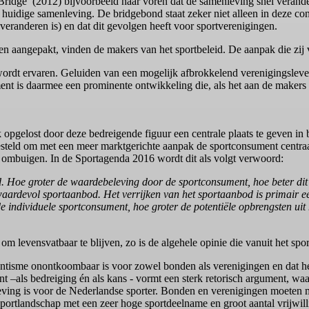
Bridge’ (2012) bijvoorbeeld naar voren dat de samenleving snel verand
idige samenleving. De bridgebond staat zeker niet alleen in deze cons
veranderen is) en dat dit gevolgen heeft voor sportverenigingen.
aangepakt, vinden de makers van het sportbeleid. De aanpak die zij vo
d wordt ervaren. Geluiden van een mogelijk afbrokkelend verenigingsle
ment is daarmee een prominente ontwikkeling die, als het aan de makers 
opgelost door deze bedreigende figuur een centrale plaats te geven 
teld om met een meer marktgerichte aanpak de sportconsument centraal
ombuigen. In de Sportagenda 2016 wordt dit als volgt verwoord:
. Hoe groter de waardebeleving door de sportconsument, hoe beter dit 
waardevol sportaanbod. Het verrijken van het sportaanbod is primair 
 individuele sportconsument, hoe groter de potentiële opbrengsten uit 
levensvatbaar te blijven, zo is de algehele opinie die vanuit het spo
entisme onontkoombaar is voor zowel bonden als verenigingen en dat h
nt –als bedreiging én als kans - vormt een sterk retorisch argument, wa
eving is voor de Nederlandse sporter. Bonden en verenigingen moeten m
sportlandschap met een zeer hoge sportdeelname en groot aantal vrijwilli