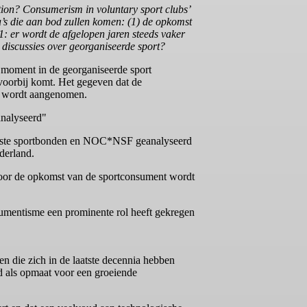
tion? Consumerism in voluntary sport clubs’
a’s die aan bod zullen komen: (1) de opkomst
: er wordt de afgelopen jaren steeds vaker
discussies over georganiseerde sport?
t moment in de georganiseerde sport
voorbij komt. Het gegeven dat de
ar wordt aangenomen.
nalyseerd"
rootste sportbonden en NOC*NSF geanalyseerd
derland.
 voor de opkomst van de sportconsument wordt
nsumentisme een prominente rol heeft gekregen
n die zich in de laatste decennia hebben
ld als opmaat voor een groeiende