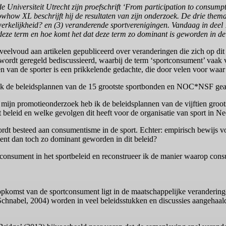
Universiteit Utrecht zijn proefschrift ‘From participation to consump
whow XL beschrijft hij de resultaten van zijn onderzoek. De drie them
rkelijkheid? en (3) veranderende sportverenigingen. Vandaag in deel 1
ze term en hoe komt het dat deze term zo dominant is geworden in de 
 veelvoud aan artikelen gepubliceerd over veranderingen die zich op di
 wordt geregeld bediscussieerd, waarbij de term ‘sportconsument’ vaak 
n van de sporter is een prikkelende gedachte, die door velen voor wa
ik de beleidsplannen van de 15 grootste sportbonden en NOC*NSF gea
 In mijn promotieonderzoek heb ik de beleidsplannen van de vijftien g
 beleid en welke gevolgen dit heeft voor de organisatie van sport in Ne
wordt besteed aan consumentisme in de sport. Echter: empirisch bewijs
ment dan toch zo dominant geworden in dit beleid?
ortconsument in het sportbeleid en reconstrueer ik de manier waarop co
opkomst van de sportconsument ligt in de maatschappelijke veranderinge
e Schnabel, 2004) worden in veel beleidsstukken en discussies aangehaa