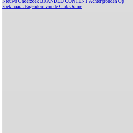
Nieuws
Onderzoek
BRANDED CONTENT
Achtergronden
Op
zoek naar...
Eigendom van de Club
Opinie