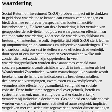
waardering
Social Return on Investment (SROI) probeert impact uit te drukken
in geld door waarde toe te kennen aan ervaren veranderingen en
biedt daarmee een breder perspectief dan louter financiële
kostenbesparing. De kern van deze benadering is het vertalen van
gerapporteerde activiteiten,
outputs
en waargenomen effecten naar
een monetaire waardering, zodat sociale waarde vergelijkbaar en
bestuurlijk hanteerbaar wordt. Tegelijkertijd blijft SROI sterk leunen
op outputmeting en op aannames en subjectieve waarderingen. Het
is daardoor lastig om vast te stellen welke effecten daadwerkelijk
door sport of een interventie worden veroorzaakt en welke ook
zonder die inzet zouden zijn opgetreden. In veel
waarderingspraktijken worden deze aannames vertaald naar
concrete parameters, zoals zichtbaar wordt in instrumenten als het
Waardemodel Zwembaden, waarin maatschappelijke waarde wordt
berekend aan de hand van indicatoren als bezoekersaantallen,
deelname aan verenigingen, zwemlessen en zwemdiploma’s, en
veronderstelde effecten op gezondheid, veiligheid en sociale
cohesie. Deze indicatoren zeggen veel over gebruik, bereik en
systeemrendement, maar weinig over wat er daadwerkelijk
verandert bij individuele deelnemers. Gezondheid en sociale cohesie
worden vaak afgeleid uit meer activiteit of aanwezigheid, impliciet
vergeleken met een sedentaire tegenvariant, zonder directe metingen