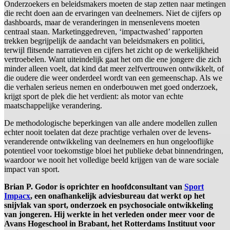
Onderzoekers en beleidsmakers moeten de stap zetten naar metingen
die recht doen aan de ervaringen van deelnemers. Niet de cijfers op
dashboards, maar de veranderingen in mensenlevens moeten
centraal staan. Marketinggedreven, ‘impactwashed’ rapporten
trekken begrijpelijk de aandacht van beleidsmakers en politici,
terwijl flitsende narratieven en cijfers het zicht op de werkelijkheid
vertroebelen. Want uiteindelijk gaat het om die ene jongere die zich
minder alleen voelt, dat kind dat meer zelfvertrouwen ontwikkelt, of
die oudere die weer onderdeel wordt van een gemeenschap. Als we
die verhalen serieus nemen en onderbouwen met goed onderzoek,
krijgt sport de plek die het verdient: als motor van echte
maatschappelijke verandering.
De methodologische beperkingen van alle andere modellen zullen
echter nooit toelaten dat deze prachtige verhalen over de levens-
veranderende ontwikkeling van deelnemers en hun ongelooflijke
potentieel voor toekomstige bloei het publieke debat binnendringen,
waardoor we nooit het volledige beeld krijgen van de ware sociale
impact van sport.
Brian P. Godor is oprichter en hoofdconsultant van
Sport
Impacx
, een onafhankelijk adviesbureau dat werkt op het
snijvlak van sport, onderzoek en psychosociale ontwikkeling
van jongeren. Hij werkte in het verleden onder meer voor de
Avans Hogeschool in Brabant, het Rotterdams Instituut voor