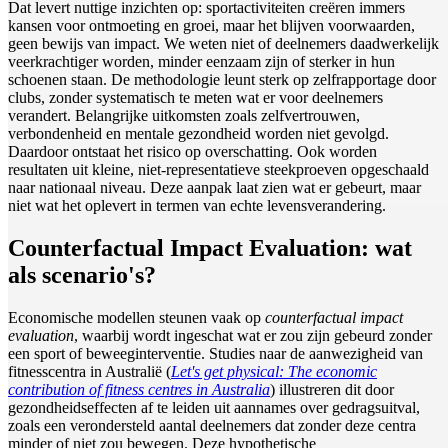
Dat levert nuttige inzichten op: sportactiviteiten creëren immers
kansen voor ontmoeting en groei, maar het blijven voorwaarden,
geen bewijs van impact. We weten niet of deelnemers daadwerkelijk
veerkrachtiger worden, minder eenzaam zijn of sterker in hun
schoenen staan. De methodologie leunt sterk op zelfrapportage door
clubs, zonder systematisch te meten wat er voor deelnemers
verandert. Belangrijke uitkomsten zoals zelfvertrouwen,
verbondenheid en mentale gezondheid worden niet gevolgd.
Daardoor ontstaat het risico op overschatting. Ook worden
resultaten uit kleine, niet-representatieve steekproeven opgeschaald
naar nationaal niveau. Deze aanpak laat zien wat er gebeurt, maar
niet wat het oplevert in termen van echte levensverandering.
Counterfactual Impact Evaluation: wat
als scenario's?
Economische modellen steunen vaak op
counterfactual impact
evaluation
, waarbij wordt ingeschat wat er zou zijn gebeurd zonder
een sport of beweeginterventie. Studies naar de aanwezigheid van
fitnesscentra in Australië (
Let's get physical: The economic
contribution of fitness centres in Australia
) illustreren dit door
gezondheidseffecten af te leiden uit aannames over gedragsuitval,
zoals een verondersteld aantal deelnemers dat zonder deze centra
minder of niet zou bewegen. Deze hypothetische