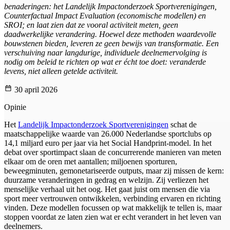
benaderingen: het Landelijk Impactonderzoek Sportverenigingen,
Counterfactual Impact Evaluation (economische modellen) en
SROI; en laat zien dat ze vooral activiteit meten, geen
daadwerkelijke verandering. Hoewel deze methoden waardevolle
bouwstenen bieden, leveren ze geen bewijs van transformatie. Een
verschuiving naar langdurige, individuele deelnemervolging is
nodig om beleid te richten op wat er écht toe doet: veranderde
levens, niet alleen getelde activiteit.
30 april 2026
Opinie
Het
Landelijk Impactonderzoek Sportverenigingen
schat de
maatschappelijke waarde van 26.000 Nederlandse sportclubs op
14,1 miljard euro per jaar via het Social Handprint-model. In het
debat over sportimpact slaan de concurrerende manieren van meten
elkaar om de oren met aantallen; miljoenen sporturen,
beweegminuten, gemonetariseerde outputs, maar zij missen de kern:
duurzame veranderingen in gedrag en welzijn. Zij verliezen het
menselijke verhaal uit het oog. Het gaat juist om mensen die via
sport meer vertrouwen ontwikkelen, verbinding ervaren en richting
vinden. Deze modellen focussen op wat makkelijk te tellen is, maar
stoppen voordat ze laten zien wat er echt verandert in het leven van
deelnemers.