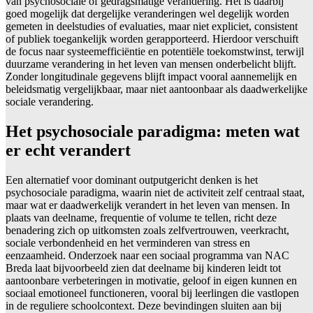
van psychosociale of gedragsmatige verandering. Het is daarbij
goed mogelijk dat dergelijke veranderingen wel degelijk worden
gemeten in deelstudies of evaluaties, maar niet expliciet, consistent
of publiek toegankelijk worden gerapporteerd. Hierdoor verschuift
de focus naar systeemefficiëntie en potentiële toekomstwinst, terwijl
duurzame verandering in het leven van mensen onderbelicht blijft.
Zonder longitudinale gegevens blijft impact vooral aannemelijk en
beleidsmatig vergelijkbaar, maar niet aantoonbaar als daadwerkelijke
sociale verandering.
Het psychosociale paradigma: meten wat
er echt verandert
Een alternatief voor dominant outputgericht denken is het
psychosociale paradigma, waarin niet de activiteit zelf centraal staat,
maar wat er daadwerkelijk verandert in het leven van mensen. In
plaats van deelname, frequentie of volume te tellen, richt deze
benadering zich op uitkomsten zoals zelfvertrouwen, veerkracht,
sociale verbondenheid en het verminderen van stress en
eenzaamheid. Onderzoek naar een sociaal programma van NAC
Breda laat bijvoorbeeld zien dat deelname bij kinderen leidt tot
aantoonbare verbeteringen in motivatie, geloof in eigen kunnen en
sociaal emotioneel functioneren, vooral bij leerlingen die vastlopen
in de reguliere schoolcontext. Deze bevindingen sluiten aan bij