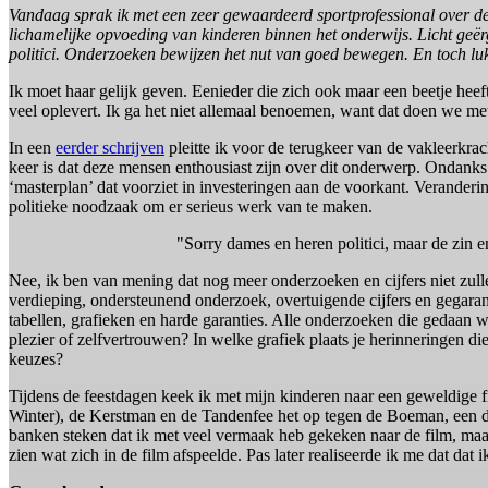
Vandaag sprak ik met een zeer gewaardeerd sportprofessional over de
lichamelijke opvoeding van kinderen binnen het onderwijs. Licht geërg
politici. Onderzoeken bewijzen het nut van goed bewegen. En toch luk
Ik moet haar gelijk geven. Eenieder die zich ook maar een beetje he
veel oplevert. Ik ga het niet allemaal benoemen, want dat doen we met
In een
eerder schrijven
pleitte ik voor de terugkeer van de vakleerkrach
keer is dat deze mensen enthousiast zijn over dit onderwerp. Ondanks
‘masterplan’ dat voorziet in investeringen aan de voorkant. Veranderi
politieke noodzaak om er serieus werk van te maken.
"Sorry dames en heren politici, maar de zin e
Nee, ik ben van mening dat nog meer onderzoeken en cijfers niet zull
verdieping, ondersteunend onderzoek, overtuigende cijfers en gegarand
tabellen, grafieken en harde garanties. Alle onderzoeken die gedaan
plezier of zelfvertrouwen? In welke grafiek plaats je herinneringen 
keuzes?
Tijdens de feestdagen keek ik met mijn kinderen naar een geweldige
Winter), de Kerstman en de Tandenfee het op tegen de Boeman, een duist
banken steken dat ik met veel vermaak heb gekeken naar de film, maar 
zien wat zich in de film afspeelde. Pas later realiseerde ik me dat d