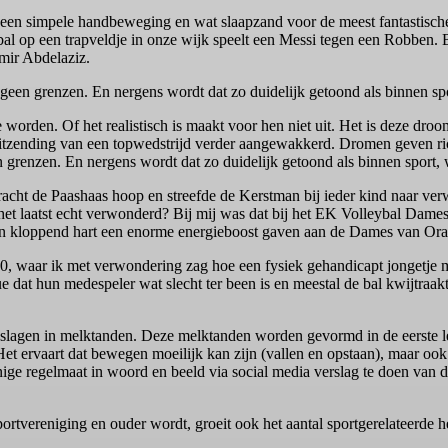
een simpele handbeweging en wat slaapzand voor de meest fantastische
tbal op een trapveldje in onze wijk speelt een Messi tegen een Robben. 
mir Abdelaziz.
geen grenzen. En nergens wordt dat zo duidelijk getoond als binnen sp
 worden. Of het realistisch is maakt voor hen niet uit. Het is deze droo
 uitzending van een topwedstrijd verder aangewakkerd. Dromen geven r
 grenzen. En nergens wordt dat zo duidelijk getoond als binnen sport,
acht de Paashaas hoop en streefde de Kerstman bij ieder kind naar v
 het laatst echt verwonderd? Bij mij was dat bij het EK Volleybal Dame
een kloppend hart een enorme energieboost gaven aan de Dames van Ora
E10, waar ik met verwondering zag hoe een fysiek gehandicapt jongetje 
 dat hun medespeler wat slecht ter been is en meestal de bal kwijtraakt.
slagen in melktanden. Deze melktanden worden gevormd in de eerste le
et ervaart dat bewegen moeilijk kan zijn (vallen en opstaan), maar ook 
ige regelmaat in woord en beeld via social media verslag te doen va
ortvereniging en ouder wordt, groeit ook het aantal sportgerelateerde 