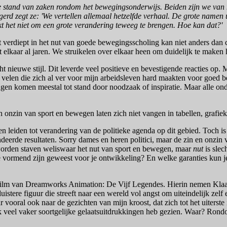
 stand van zaken rondom het bewegingsonderwijs. Beiden zijn we van m
erd zegt ze: 'We vertellen allemaal hetzelfde verhaal. De grote namen u
t het niet om een grote verandering teweeg te brengen. Hoe kan dat?'
eft verdiept in het nut van goede bewegingsscholing kan niet anders d
 elkaar al jaren. We struikelen over elkaar heen om duidelijk te maken
t nieuwe stijl. Dit leverde veel positieve en bevestigende reacties op. M
 velen die zich al ver voor mijn arbeidsleven hard maakten voor goed 
ngen komen meestal tot stand door noodzaak of inspiratie. Maar alle ond
n onzin van sport en bewegen laten zich niet vangen in tabellen, grafie
en leiden tot verandering van de politieke agenda op dit gebied. Toch 
eerde resultaten. Sorry dames en heren politici, maar de zin en onzin 
 worden staven weliswaar het nut van sport en bewegen, maar
nut
is slec
die vormend zijn geweest voor je ontwikkeling? En welke garanties kun 
 film van Dreamworks Animation: De Vijf Legendes. Hierin nemen Klaa
ere figuur die streeft naar een wereld vol angst om uiteindelijk zelf e
vooral ook naar de gezichten van mijn kroost, dat zich tot het uiterste
at ik veel vaker soortgelijke gelaatsuitdrukkingen heb gezien. Waar? Ron