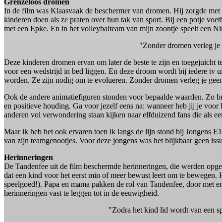
Grenzeloos dromen
In de film was Klaasvaak de beschermer van dromen. Hij zorgde met 
kinderen doen als ze praten over hun tak van sport. Bij een potje voe
met een Epke. En in het volleybalteam van mijn zoontje speelt een Ni
"Zonder dromen verleg je 
Deze kinderen dromen ervan om later de beste te zijn en toegejuicht te
voor een wedstrijd in bed liggen. En deze droom wordt bij iedere tv
worden. Ze zijn nodig om te evolueren. Zonder dromen verleg je geen
Ook de andere animatiefiguren stonden voor bepaalde waarden. Zo br
en positieve houding. Ga voor jezelf eens na: wanneer heb jij je voor
anderen vol verwondering staan kijken naar elfduizend fans die als 
Maar ik heb het ook ervaren toen ik langs de lijn stond bij Jongens 
van zijn teamgenootjes. Voor deze jongens was het blijkbaar geen issue
Herinneringen
De Tandenfee uit de film beschermde herinneringen, die werden opge
dat een kind voor het eerst min of meer bewust leert om te bewegen. H
speelgoed!). Papa en mama pakken de rol van Tandenfee, door met en
herinneringen vast te leggen tot in de eeuwigheid.
"Zodra het kind lid wordt van een sp