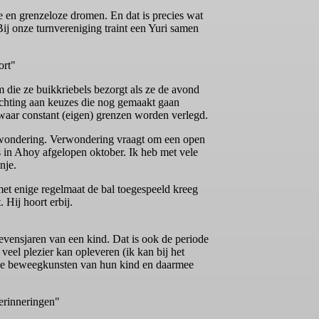
 en grenzeloze dromen. En dat is precies wat
Bij onze turnvereniging traint een Yuri samen
ort"
m die ze buikkriebels bezorgt als ze de avond
ichting aan keuzes die nog gemaakt gaan
 waar constant (eigen) grenzen worden verlegd.
erwondering. Verwondering vraagt om een open
s in Ahoy afgelopen oktober. Ik heb met vele
nje.
met enige regelmaat de bal toegespeeld kreeg
 Hij hoort erbij.
vensjaren van een kind. Dat is ook de periode
veel plezier kan opleveren (ik kan bij het
n de beweegkunsten van hun kind en daarmee
herinneringen"