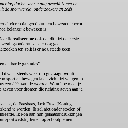
ening dat het zeer matig gesteld is met de
it de sportwereld, onderzoekers en zelfs
an concluderen dat goed kunnen bewegen enorm
 hoe belangrijk bewegen is.
aar ik realiseer me ook dat dit niet de eerste
bewegingsonderwijs, is er nog geen
erzoeken ten spijt is er nog steeds geen
ken en harde garanties"
is dat waar steeds weer om gevraagd wordt:
van sport en bewegen laten zich niet vangen in
hts een déél van de
waarde
. Want hoe meet je
je geven voor dromen die richting geven aan je
svaak, de Paashaas, Jack Frost (Koning
rkend te worden. Ik zal niet onder stoelen of
 inleefde. Ik kon aan hun gelaatsuitdrukkingen
dom sportwedstrijden en op schoolpleinen!