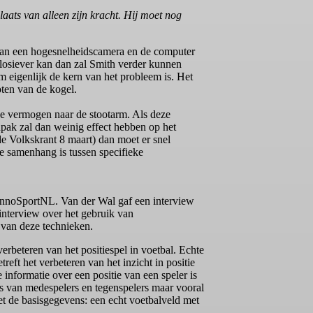
laats van alleen zijn kracht. Hij moet nog
p van een hogesnelheidscamera en de computer
xplosiever kan dan zal Smith verder kunnen
m eigenlijk de kern van het probleem is. Het
oten van de kogel.
de vermogen naar de stootarm. Als deze
anpak zal dan weinig effect hebben op het
de Volkskrant 8 maart) dan moet er snel
 samenhang is tussen specifieke
 InnoSportNL. Van der Wal gaf een interview
interview over het gebruik van
van deze technieken.
rbeteren van het positiespel in voetbal. Echte
eft het verbeteren van het inzicht in positie
informatie over een positie van een speler is
es van medespelers en tegenspelers maar vooral
et de basisgegevens: een echt voetbalveld met