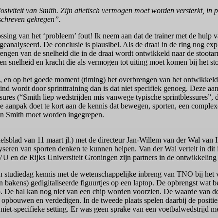
osiviteit van Smith. Zijn atletisch vermogen moet worden versterkt, in p
eschreven gekregen”.
plossing van het ‘probleem’ fout! Ik neem aan dat de trainer met de hul
ft geanalyseerd. De conclusie is plausibel. Als de draai in de ring nog e
brengen van de snelheid die in de draai wordt ontwikkeld naar de stootar
 snelheid en kracht die als vermogen tot uiting moet komen bij het st
en, en op het goede moment (timing) het overbrengen van het ontwikkel
traind wordt door sprinttraining dan is dat niet specifiek genoeg. Deze a
essures (“Smith liep wedstrijden mis vanwege typische sprintblessures”, 
aanpak doet te kort aan de kennis dat bewegen, sporten, een complexe
van Smith moet worden ingegrepen.
lsblad van 11 maart jl.) met de directeur Jan-Willem van der Wal van
seren van sporten denken te kunnen helpen. Van der Wal vertelt in dit 
en de Rijks Universiteit Groningen zijn partners in de ontwikkeling 
 studiedag kennis met de wetenschappelijke inbreng van TNO bij het ve
akens) gedigitaliseerde figuurtjes op een laptop. De opbrengst wat betr
op. De bal kan nog niet van een chip worden voorzien. De waarde van de 
n opbouwen en verdedigen. In de tweede plaats spelen daarbij de positi
niet-specifieke setting. Er was geen sprake van een voetbalwedstrijd m