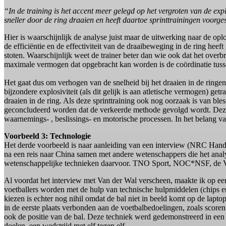
“In de training is het accent meer gelegd op het vergroten van de expl
sneller door de ring draaien en heeft daartoe sprinttrainingen voorg
Hier is waarschijnlijk de analyse juist maar de uitwerking naar de o
de efficiëntie en de effectiviteit van de draaibeweging in de ring hee
stoten. Waarschijnlijk weet de trainer beter dan wie ook dat het over
maximale vermogen dat opgebracht kan worden is de coördinatie tussen
Het gaat dus om verhogen van de snelheid bij het draaien in de ring
bijzondere explosiviteit (als dit gelijk is aan atletische vermogen) ge
draaien in de ring. Als deze sprinttraining ook nog oorzaak is van bl
geconcludeerd worden dat de verkeerde methode gevolgd wordt. Deze 
waarnemings- , beslissings- en motorische processen. In het belang 
Voorbeeld 3: Technologie
Het derde voorbeeld is naar aanleiding van een interview (NRC Hande
na een reis naar China samen met andere wetenschappers die het analy
wetenschappelijke technieken daarvoor. TNO Sport, NOC*NSF, de VU 
Al voordat het interview met Van der Wal verscheen, maakte ik op een
voetballers worden met de hulp van technische hulpmiddelen (chips en b
kiezen is echter nog nihil omdat de bal niet in beeld komt op de lapt
in de eerste plaats verbonden aan de voetbalbedoelingen, zoals score
ook de positie van de bal. Deze techniek werd gedemonstreerd in een 
doelen, een wedstrijd met elf tegen elf.