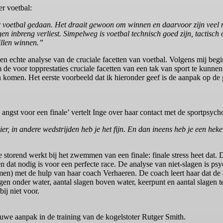
r voetbal:
r voetbal gedaan. Het draait gewoon om winnen en daarvoor zijn veel
gen inbreng verliest. Simpelweg is voetbal technisch goed zijn, tactisch
illen winnen.”
echte analyse van de cruciale facetten van voetbal. Volgens mij begint
de voor topprestaties cruciale facetten van een tak van sport te kunne
omen. Het eerste voorbeeld dat ik hieronder geef is de aanpak op de go
angst voor een finale’ vertelt Inge over haar contact met de sportpsych
er, in andere wedstrijden heb je het fijn. En dan ineens heb je een heke
e storend werkt bij het zwemmen van een finale: finale stress heet dat. D
dat nodig is voor een perfecte race. De analyse van niet-slagen is ps
en) met de hulp van haar coach Verhaeren. De coach leert haar dat de
agen onder water, aantal slagen boven water, keerpunt en aantal slagen
ij niet voor.
ieuwe aanpak in de training van de kogelstoter Rutger Smith.