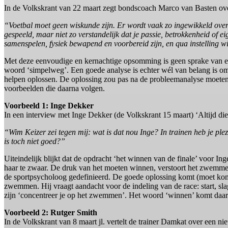
In de Volkskrant van 22 maart zegt bondscoach Marco van Basten ove
“Voetbal moet geen wiskunde zijn. Er wordt vaak zo ingewikkeld ove
gespeeld, maar niet zo verstandelijk dat je passie, betrokkenheid of ei
samenspelen, fysiek bewapend en voorbereid zijn, en qua instelling w
Met deze eenvoudige en kernachtige opsomming is geen sprake van een 
woord ‘simpelweg’. Een goede analyse is echter wél van belang is om 
helpen oplossen. De oplossing zou pas na de probleemanalyse moeten k
voorbeelden die daarna volgen.
Voorbeeld 1: Inge Dekker
In een interview met Inge Dekker (de Volkskrant 15 maart) ‘Altijd die 
“Wim Keizer zei tegen mij: wat is dat nou Inge? In trainen heb je plezi
is toch niet goed?”
Uiteindelijk blijkt dat de opdracht ‘het winnen van de finale’ voor Ing
haar te zwaar. De druk van het moeten winnen, verstoort het zwemmen 
de sportpsycholoog gedefinieerd. De goede oplossing komt (moet kom
zwemmen. Hij vraagt aandacht voor de indeling van de race: start, sl
zijn ‘concentreer je op het zwemmen’. Het woord ‘winnen’ komt daarb
Voorbeeld 2: Rutger Smith
In de Volkskrant van 8 maart jl. vertelt de trainer Damkat over een n