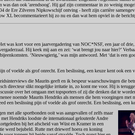
aam was dan ook 'arendsoog'. Hij gaf zijn commentaar in zo weinig mogel
 2004 de Ere Zilveren Nipkowschijf ontving - heeft zijn carrière samenge
w XL becommentarieert hij zo nu en dan wat hem opviel in de berichtg
 Het was kort voor een jaarvergadering van NOC*NSF, een jaar of drie,
vergaderzaal. Hij keek mij aan en zei: ‘wat brengt jou naar hier?’ Verbaa
e bijeenkomsten. ‘Nieuwsgierig,’ was mijn antwoord. Met ‘dat is een go
ijn of voelde als grof onrecht. Een beslissing, een keuze kent ook een v
scheidsinterviews die Maurits geeft en ik bespeur waarschuwingen die b
ch directeur slikt mogelijke irritatie in, zo komt me voor. Hij is ter
discussie over het omgaan met topsporters of zij die denken dat te wor
ommenee noemde Maurits Hendriks als mensen die hem voorgingen met m
ed een beslissing pijn of voelde als grof onrecht. Een beslissing, een k
en met alle sportbonden ooit was aangevallen of zelfs maar
 met Hendriks loodste de internationaal gelouterde Andre
ortgeleden bij het afscheid van Wüst en Kramer in een
atie werd bejubeld. Rutte met driewerf hoera en koning
e voor toppers bij beide vanaf straalde. Toch gonst hier en