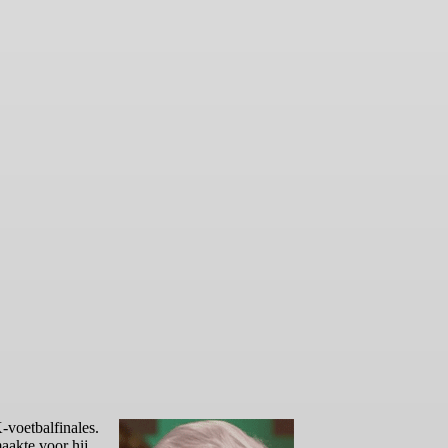
-voetbalfinales.
aakte voor hij