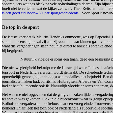
scoorde, iets wat pas bleek na vele tv-herhalingen daarna. Zijn bijn
hoeft niet te vertellen wat de kijker zelf ziet'. Theo Reitsma - die in
is een goed stel hoor – 50 jaar sportgeschiedenis’
. Voor Sport Knowho
De top in de sport
De laatste keer dat ik Maurits Hendriks ontmoette, was op Papendal.
stonden ineens bij toeval zij aan zij voor het naar binnen gaan van de 
want die vergaderingen staan nou niet direct te boek als sprankelend
hij begripvol.
"Natuurlijk vloeide er soms een traan, deed een beslissing p
Die nieuwsgierigheid bekruipt me de laatste tijd weer. Ik lees de af
topsport in Nederland verwijten wordt gemaakt. De scheidende technis
opmerkelijk genoeg blijkt de oogst aan medailles niet bejubeld. Een 
journalist te maken had, Jorritsma, Huibregtsen, Alberda en Van C
had er baat bij meende ook ik. Natuurlijk vloeide er soms een traan, de
Het was me niet opgevallen dat de gang van zaken tijdens vergadering
ter sprake was gekomen. Ook in die bijeenkomst waar ik gelijk opliep
Bolhuis de vergaderaars moeiteloos naar een vroeg einde. Trouwens k
kolkend Thialf leek het toch ook of Nederland als succesvolle sportn
Willem-Alexander met dochter Amalia in de Friese piste, waar de liefd