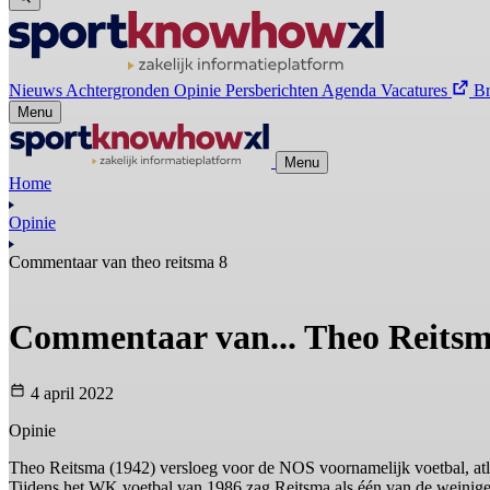
Nieuws
Achtergronden
Opinie
Persberichten
Agenda
Vacatures
B
Menu
Menu
Home
Opinie
Commentaar van theo reitsma 8
Commentaar van... Theo Reits
4 april 2022
Opinie
Theo Reitsma (1942) versloeg voor de NOS voornamelijk voetbal, atl
Tijdens het WK voetbal van 1986 zag Reitsma als één van de weinige