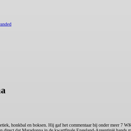
randed
ma
etiek, honkbal en boksen. Hij gaf het commentaar bij onder meer 7 WK
n direct dat Maradonna in de kwartfinale Engeland-Argentinië hands m