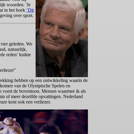
ijk woorden. 'Je
vat in het boek
‘Dit
eving over sport.
 vier geleden. We
sd, natuurlijk,
ede reden’ knikte
erliezer"
etrekking hebben op een ontwikkeling waarin de
uggekomen van de Olympische Spelen en
den voert de boventoon. Mensen waarmee ik als
in of meer dezelfde opvattingen. Nederland
euze kent ook een verliezer.