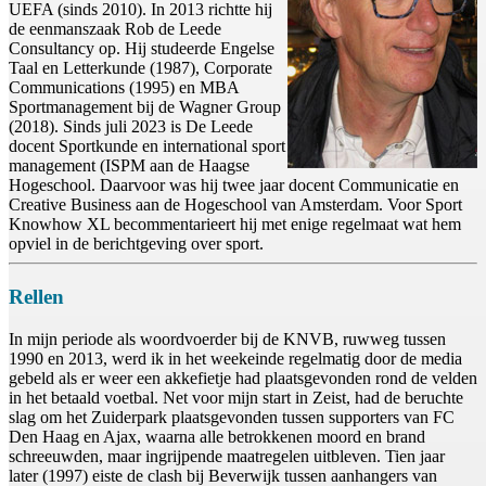
UEFA (sinds 2010). In 2013 richtte hij
de eenmanszaak Rob de Leede
Consultancy op. Hij studeerde Engelse
Taal en Letterkunde (1987), Corporate
Communications (1995) en MBA
Sportmanagement bij de Wagner Group
(2018). Sinds juli 2023 is De Leede
docent Sportkunde en international sport
management (ISPM aan de Haagse
Hogeschool. Daarvoor was hij twee jaar docent Communicatie en
Creative Business aan de Hogeschool van Amsterdam. Voor Sport
Knowhow XL becommentarieert hij met enige regelmaat wat hem
opviel in de berichtgeving over sport.
Rellen
In mijn periode als woordvoerder bij de KNVB, ruwweg tussen
1990 en 2013, werd ik in het weekeinde regelmatig door de media
gebeld als er weer een akkefietje had plaatsgevonden rond de velden
in het betaald voetbal. Net voor mijn start in Zeist, had de beruchte
slag om het Zuiderpark plaatsgevonden tussen supporters van FC
Den Haag en Ajax, waarna alle betrokkenen moord en brand
schreeuwden, maar ingrijpende maatregelen uitbleven. Tien jaar
later (1997) eiste de clash bij Beverwijk tussen aanhangers van