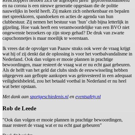
Relschoppers hebben zich de afgelopen jaren ‘geprofessionaliseerd’
en na corona is een nieuwe generatie opgestaan die de politie
nauwelijks in beeld heeft. Zij maken zich onherkenbaar en bepalen
met spreekkoren, spandoeken en acties de agenda van hun
clubbestuur. Zij nemen het bestuur van ‘hun’ club bijna letterlijk in
gijzeling. Hoe vaak heeft een verantwoordelijke van een BVO niet
ongewenste bezoekers op zijn stoep gehad? De druk van zwarte
capuchonnetjes is maar moeilijk te weerstaan.
Ik vrees dat de opvolger van Paauw straks ook weer de vraag krijgt
wat hij of zij denkt dat de oplossing is voor het voetbalvandalisme in
Nederland. Ook dan volgen er mooie plannen in prachtige
bewoordingen, maar resteert de vraag wat er nu echt gaat gebeuren.
Als de helft van het geld dat clubs sinds de eeuwwisseling hebben
uitgegeven aan geflopte aankopen was geïnvesteerd in een adequaat
veiligheidsbeleid, zou het betaald voetbal in Nederland er nu heel
wat beter opstaan.
Met dank aan
sportgeschiedenis.nl
en
eventsafety.nl
Rob de Leede
"Ook dan volgen er mooie plannen in prachtige bewoordingen,
maar resteert de vraag wat er nu echt gaat gebeuren"