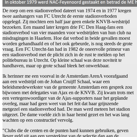
De roep om een stadionverbod dateert van 1974 en in 1977 kregen
twee aanhangers van FC Utrecht de eerste stadionverboden
opgelegd. Zij mochten een half jaar geen enkele KNVB-wedstrijd
bezoeken. Een maand later kregen drie FC Den Haag-fans een
stadionverbod van vier maanden voor wedstrijden van hun club na
misdragingen in Haarlem. Hoe dat verbod in beide gevallen moest
worden gehandhaafd en of het ook gebeurde, is nog steeds de grote
vraag. Een FC Utrecht-fan had in 1982 de oneervolle primeur van
een stadionverbod met de plicht zich in de rust te melden op het
politiebureau in Utrecht. Op kleine schaal was deze noviteit te
handhaven, maar op grote schaal bleek het onwerkbaar.
Ik herinner me een voorval in de Amsterdam ArenA voorafgaand
aan een wedstrijd om de Johan Cruijff Schaal, waar een
beleidsmedewerkster van de gemeente Amsterdam een gesprek zou
bijwonen met delegaties van Ajax en de KNVB. Zij kwam trots met
een vertegenwoordiger van de Ajax-supporters naar het geplande
overleg, maar had geen weet van het feit dat haar grijnzende
metgezel een stadionverbod had. De man werd meteen het stadion
uitgezet. De dame voelde zich in haar hemd gezet en het was lang
wachten op een constructief vervolg.
"Clubs die de centen en de punten hard kunnen gebruiken, geven
liever geld uit aan een versterking van de selectie dan aan de