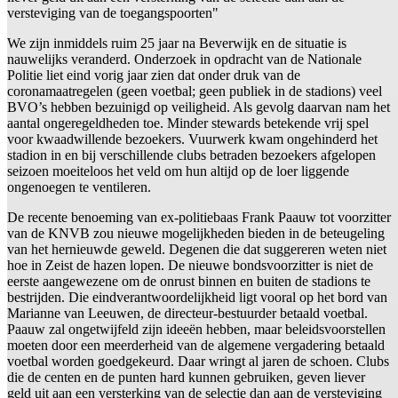
versteviging van de toegangspoorten"
We zijn inmiddels ruim 25 jaar na Beverwijk en de situatie is
nauwelijks veranderd. Onderzoek in opdracht van de Nationale
Politie liet eind vorig jaar zien dat onder druk van de
coronamaatregelen (geen voetbal; geen publiek in de stadions) veel
BVO’s hebben bezuinigd op veiligheid. Als gevolg daarvan nam het
aantal ongeregeldheden toe. Minder stewards betekende vrij spel
voor kwaadwillende bezoekers. Vuurwerk kwam ongehinderd het
stadion in en bij verschillende clubs betraden bezoekers afgelopen
seizoen moeiteloos het veld om hun altijd op de loer liggende
ongenoegen te ventileren.
De recente benoeming van ex-politiebaas Frank Paauw tot voorzitter
van de KNVB zou nieuwe mogelijkheden bieden in de beteugeling
van het hernieuwde geweld. Degenen die dat suggereren weten niet
hoe in Zeist de hazen lopen. De nieuwe bondsvoorzitter is niet de
eerste aangewezene om de onrust binnen en buiten de stadions te
bestrijden. Die eindverantwoordelijkheid ligt vooral op het bord van
Marianne van Leeuwen, de directeur-bestuurder betaald voetbal.
Paauw zal ongetwijfeld zijn ideeën hebben, maar beleidsvoorstellen
moeten door een meerderheid van de algemene vergadering betaald
voetbal worden goedgekeurd. Daar wringt al jaren de schoen. Clubs
die de centen en de punten hard kunnen gebruiken, geven liever
geld uit aan een versterking van de selectie dan aan de versteviging