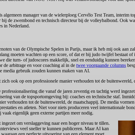
s algemeen manager van de wielerploeg Cervélo Test Team, interim top
teur bij de zwembond en technisch directeur bij de volleybalbond. Ook w
es in Nederland.
genoten van de Olympische Spelen in Parijs, maar ik heb mij ook aan z
lang moeten wachten op een score, of dat er bij judo twijfel bestaat of
 we die turn- of judoscores makkelijk, snel en eenduidig kunnen bereken
oor de arbitrage en voor coaching al in de
twee voorgaande columns
besp
ok de media gebruik zouden kunnen maken van AI.
zich ook op een professionele manier verhouden tot de buitenwereld, 
rofessionalisering die vanaf de jaren zeventig en tachtig werd ingezet,
sering van de topsportomgeving bij: coaches en technische staf. Inmidde
ier verhouden tot de buitenwereld, de maatschappij. De media vormen 
prestaties en atleten. Niet voor niets produceren veel internationale bond
j vaak eigenlijk geen externe partijen meer nodig.
 ingezet om verslaggeving naar een hoger niveau te tillen.
interviews veel sneller te kunnen publiceren. Maar AI kan
n waaraan een perfecte uitvoering van een element moet