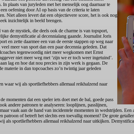
n. In plaats van juryleden met het menselijk oog daarnaar te
 een oefening door AI op basis van de criteria te laten
. Niet alleen levert dat een objectievere score, het is ook nog
leek inzichtelijk in beeld brengen.
 van de mystiek, die deels ook de charme is van topsport,
ijke demystificatie al decennialang gaande. Journalist Joris
port en zette daarmee een van de eerste stappen op weg naar
k veel meer van sport dan een paar decennia geleden. Dat
balcoaches tegenwoordig niet meer wegkomen met Ernst
laggever niet meer weg met ‘zijn we er toch weer ingetuind’.
aan lag en hoe dat nou precies in zijn werk is gegaan. De
e materie in dan topcoaches zo’n twintig jaar geleden
n waar wij als sportliefhebbers allemaal reikhalzend naar
 de momenten dat een speler iets doet met de bal, goede pass
ook andere patronen te analyseren: looplijnen, passlijnen,
 maar vaak aan de hand van incidentele momenten in wedstrijden. Een a
een patroon of betreft het slechts een toevallig moment? De grote getal
j als sportliefhebbers allemaal reikhalzend naar uitkijken. Demystifica