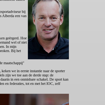
sportadviseur bij
as Alberda een van
aken geërgerd. Hoe
 iemand wel of niet
en. In mijn
roken. Bij het
de maatschappij"
 keken we in eerste instantie naar de sporter
ls zijn we toe aan de derde stap: de
daarin in een onmisbare schakel. De sport kan
en en federaties, tot en met het IOC, zelf