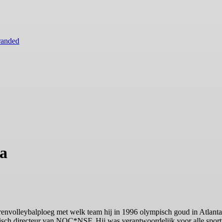
randed
a
envolleybalploeg met welk team hij in 1996 olympisch goud in Atlanta
nisch directeur van NOC*NSF. Hij was verantwoordelijk voor alle spor