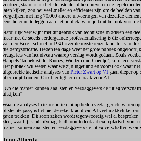
voldoen, staan tot op het kleinste detail beschreven in de regelemente
laten kijken, zou het veel sneller en efficiënter zijn om de beelden van
vergelijken met nog 70.000 andere uitvoeringen van dezelfde elementen
eens beter uit te leggen aan het publiek, want je kunt het ook voor de 
Natuurlijk verdwijnt met dit gebruik van technische middelen een deel
maar met de steeds verdergaande professionalisering is die onherroepel
van den Bergh schreef in 1941 over de mysterieuze krachten van de s
die demystificatie. Heden ten dage weet het grote publiek ongelooflij
vraagt iets van het niveau waarop verslag wordt gedaan. Zoals voet
Happels ‘tactiek ist der Rinoes, Wiellem und Coentje’, komt een vers
Het publiek wil weten waar we zijn ingetuind en vooral ook waar het 
uitgebreide tactische analyses van
Pieter Zwart op VI
gaan dieper op d
überhaupt konden. Ook hier ligt terrein braak voor AI.
"Op die manier kunnen analisten en verslaggevers de uitleg verschaffe
uitkijken"
Waar de analyses in teamsporten tot op heden veelal gericht waren op
of slechte pass, is het met de rekenkracht van AI veel makkelijker om 
gaten trekken. Dit soort zaken wordt tegenwoordig wel al besproken,
zien, waarbij ik mij afvraag: is dit nou inderdaad exemplarisch voor 
manier kunnen analisten en verslaggevers de uitleg verschaffen waar wi
Joop Alberda