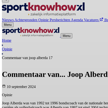
Nieuws
Achtergronden
Opinie
Persberichten
Agenda
Vacatures
B
Menu
Menu
Home
Opinie
Commentaar van joop alberda 17
Commentaar van... Joop Alberd
10 september 2024
Opinie
Joop Alberda was van 1992 tot 1996 bondscoach van de nationale her
carrière als volleybalcoach was Alberda van 1997 tot eind 2004 tech