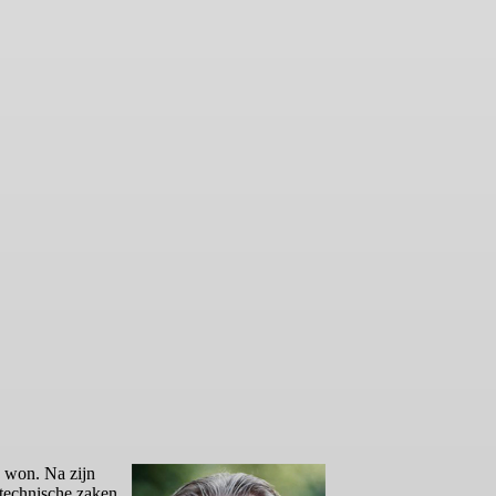
 won. Na zijn
ttechnische zaken