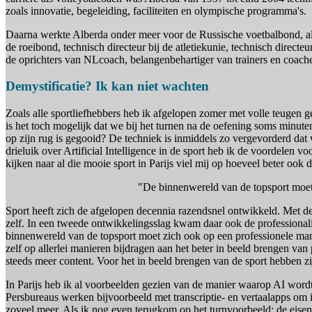
zoals innovatie, begeleiding, faciliteiten en olympische programma's.
Daarna werkte Alberda onder meer voor de Russische voetbalbond, al
de roeibond, technisch directeur bij de atletiekunie, technisch direc
de oprichters van NLcoach, belangenbehartiger van trainers en coach
Demystificatie? Ik kan niet wachten
Zoals alle sportliefhebbers heb ik afgelopen zomer met volle teugen 
is het toch mogelijk dat we bij het turnen na de oefening soms minuten
op zijn rug is gegooid? De techniek is inmiddels zo vergevorderd dat
drieluik over Artificial Intelligence in de sport heb ik de voordelen v
kijken naar al die mooie sport in Parijs viel mij op hoeveel beter o
"De binnenwereld van de topsport moet 
Sport heeft zich de afgelopen decennia razendsnel ontwikkeld. Met de p
zelf. In een tweede ontwikkelingsslag kwam daar ook de professionali
binnenwereld van de topsport moet zich ook op een professionele man
zelf op allerlei manieren bijdragen aan het beter in beeld brengen van 
steeds meer content. Voor het in beeld brengen van de sport hebben zi
In Parijs heb ik al voorbeelden gezien van de manier waarop AI wordt
Persbureaus werken bijvoorbeeld met transcriptie- en vertaalapps om 
zoveel meer. Als ik nog even terugkom op het turnvoorbeeld: de eise