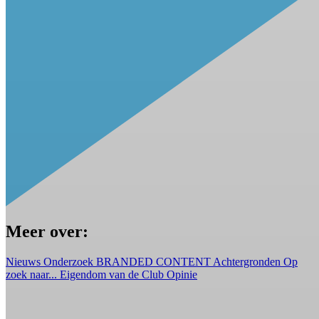
Meer over:
Nieuws
Onderzoek
BRANDED CONTENT
Achtergronden
Op
zoek naar...
Eigendom van de Club
Opinie