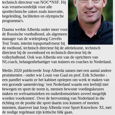
technisch directeur van NOC*NSF. Hij
was verantwoordelijk voor alle
sporttechnische zaken zoals innovatie,
begeleiding, faciliteiten en olympische
programma's.
Daarna werkte Alberda onder meer voor
de Russische voetbalbond, als algemeen
manager van de wielerploeg Cervélo
Test Team, interim topsportadviseur bij
de roeibond, technisch directeur bij de atletiekunie, technisch
directeur bij de zwembond en technisch directeur bij de
volleybalbond. Ook was Alberda een van de oprichters van
NLcoach, belangenbehartiger van trainers en coaches in Nederland.
Medio 2020 publiceerde Joop Alberda samen met een aantal andere
prominenten - onder wie Louis van Gaal en prof. Erik Scherder -
een pamflet waarin ze het kabinet opriepen om werk te maken van
een gezonde samenleving: 'een Nederland waarin een leefstijl met
bewegen en sport de norm is, mensen bewuste voedingskeuzes
maken en welvaartszieken en ouderdomsziektes zoveel mogelijk
worden voorkomen'. Over de hervorming van Nederland in die
richting en de positie die sport daarin zou kunnen of moeten
innemen, daarover laat Joop Alberda voor Sport Knowhow XL met
de nodige regelmaat zijn kritische blik gaan.