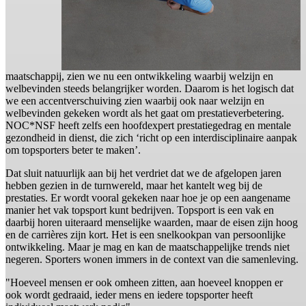
maatschappij, zien we nu een ontwikkeling waarbij welzijn en
welbevinden steeds belangrijker worden. Daarom is het logisch dat
we een accentverschuiving zien waarbij ook naar welzijn en
welbevinden gekeken wordt als het gaat om prestatieverbetering.
NOC*NSF heeft zelfs een hoofdexpert prestatiegedrag en mentale
gezondheid in dienst, die zich ‘richt op een interdisciplinaire aanpak
om topsporters beter te maken’.
Dat sluit natuurlijk aan bij het verdriet dat we de afgelopen jaren
hebben gezien in de turnwereld, maar het kantelt weg bij de
prestaties. Er wordt vooral gekeken naar hoe je op een aangename
manier het vak topsport kunt bedrijven. Topsport is een vak en
daarbij horen uiteraard menselijke waarden, maar de eisen zijn hoog
en de carrières zijn kort. Het is een snelkookpan van persoonlijke
ontwikkeling. Maar je mag en kan de maatschappelijke trends niet
negeren. Sporters wonen immers in de context van die samenleving.
"Hoeveel mensen er ook omheen zitten, aan hoeveel knoppen er
ook wordt gedraaid, ieder mens en iedere topsporter heeft