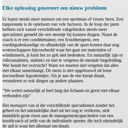
Elke oplossing genereert een nieuw probleem
Er lopen steeds meer mensen om een sportman of vrouw heen. Een
topprestatie is de optelsom van vele factoren. In de loop der jaren
hebben zich vanuit verschillende vakgebieden steeds meer
specialisten gemeld die een steentje bij kunnen dragen. Naast de
coach is er een conditietrainer, een fysiotherapeut, een
voedingsdeskundige en afhankelijk van de sport komen daar nog
wetenschappers bijvoorbeeld waar het gaat om materialen of
windtunnels, je kunt het zo gek niet bedenken. En natuurlijk zijn er
videoanalisten, statistici en niet te vergeten de mentale begeleiding.
Wie houdt het overzicht? Want we moeten niet vergeten dat alles
met elkaar samenhangt. De mens is niet opgebouwd uit losse
inwisselbare legosteentjes. Als je aan de ene knopt draait,
veranderen er ook dingen op andere plaatsen.
"We weten natuurlijk al heel lang dat lichaam en geest met elkaar
verbonden zijn"
Het
managen
van al die verschillende specialismen zonder het
geheel en het uiteindelijke doel uit het oog te verliezen, stelt
inmiddels grote eisen aan de managementcapaciteiten van een
hoofdcoach of zelfs van de individuele sporter, die toch uiteindelijk
de spil is waar het allemaal om draait.