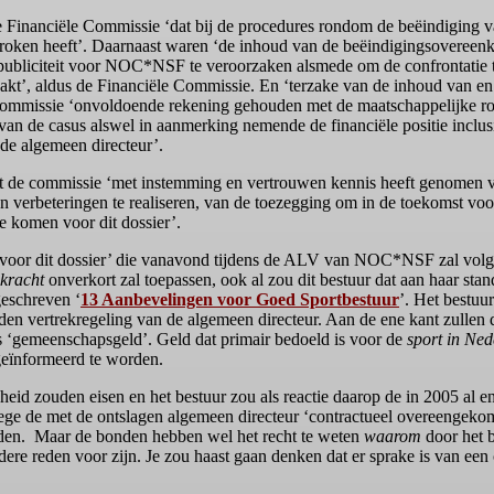
t de Financiële Commissie ‘dat bij de procedures rondom de beëindigin
ntbroken heeft’. Daarnaast waren ‘de inhoud van de beëindigingsovereen
publiciteit voor NOC*NSF te veroorzaken alsmede om de confrontatie 
maakt’, aldus de Financiële Commissie. En ‘terzake van de inhoud van 
 commissie ‘onvoldoende rekening gehouden met de maatschappelijke r
an de casus alswel in aanmerking nemende de financiële positie inclusie
e algemeen directeur’.
 de commissie ‘met instemming en vertrouwen kennis heeft genomen va
n verbeteringen te realiseren, van de toezegging om in de toekomst voor
 komen voor dit dossier’.
ng voor dit dossier’ die vanavond tijdens de ALV van NOC*NSF zal volgen
kracht
onverkort zal toepassen, ook al zou dit bestuur dat aan haar stan
geschreven ‘
13 Aanbevelingen voor Goed Sportbestuur
’. Het bestuur
den vertrekregeling van de algemeen directeur. Aan de ene kant zullen
 ‘gemeenschapsgeld’. Geld dat primair bedoeld is voor de
sport in Ne
geïnformeerd te worden.
heid zouden eisen en het bestuur zou als reactie daarop de in 2005 al 
wege de met de ontslagen algemeen directeur ‘contractueel overeengeko
ijden. Maar de bonden hebben wel het recht te weten
waarom
door het 
dere reden voor zijn. Je zou haast gaan denken dat er sprake is van ee