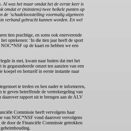
l was het maar omdat het de eerste keer is
ook omdat er (minstens) twee heikele punten op
 en de ‘schadeloosstelling voormalig algemeen
ar in verband gebracht kunnen worden. En wel
ren tien prachtige, en soms ook enerverende
iet optekenen: ‘In die tien jaar heeft de sport
aat NOC*NSF op de kaart en hebben we een
legde in mei, kwam naar buiten dat met het
kt in gegarandeerde omzet ten aanzien van een
e koepel en hemzelf in eerste instantie naar
gemoet te treden en hen nader te informeren,
 te geven betreffende de vertrekregeling van
n daarover rapport uit te brengen aan de ALV
anciële Commissie heeft vervolgens haar
rectie van NOC*NSF vond daarover vervolgens
an de door de Financiële Commissie getrokken
n geheimhouding.