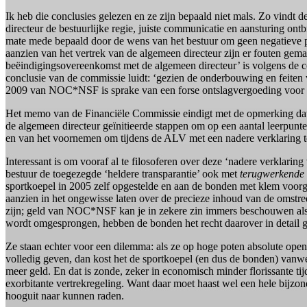
Ik heb die conclusies gelezen en ze zijn bepaald niet mals. Zo vind
directeur de bestuurlijke regie, juiste communicatie en aansturing o
mate mede bepaald door de wens van het bestuur om geen negatieve 
aanzien van het vertrek van de algemeen directeur zijn er fouten ge
beëindigingsovereenkomst met de algemeen directeur’ is volgens de
conclusie van de commissie luidt: ‘gezien de onderbouwing en feiten v
2009 van NOC*NSF is sprake van een forse ontslagvergoeding voor d
Het memo van de Financiële Commissie eindigt met de opmerking dat
de algemeen directeur geïnitieerde stappen om op een aantal leerpunte
en van het voornemen om tijdens de ALV met een nadere verklaring te
Interessant is om vooraf al te filosoferen over deze ‘nadere verklari
bestuur de toegezegde ‘heldere transparantie’ ook met
terugwerkende 
sportkoepel in 2005 zelf opgestelde en aan de bonden met klem voor
aanzien in het ongewisse laten over de precieze inhoud van de omstre
zijn; geld van NOC*NSF kan je in zekere zin immers beschouwen als
wordt omgesprongen, hebben de bonden het recht daarover in detail 
Ze staan echter voor een dilemma: als ze op hoge poten absolute open
volledig geven, dan kost het de sportkoepel (en dus de bonden) van
meer geld. En dat is zonde, zeker in economisch minder florissante t
exorbitante vertrekregeling. Want daar moet haast wel een hele bijzon
hooguit naar kunnen raden.