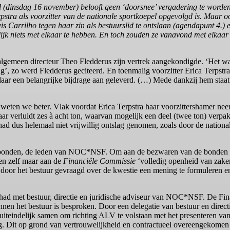
sdag 16 november) belooft geen ‘doorsnee’ vergadering te worden. A
rpstra als voorzitter van de nationale sportkoepel opgevolgd is. Maar 
s Carrilho tegen haar zin als bestuurslid te ontslaan (agendapunt 4.)
nlijk niets met elkaar te hebben. En toch zouden ze vanavond met elka
lgemeen directeur Theo Fledderus zijn vertrek aangekondigde. ‘Het wa
’, zo werd Fledderus geciteerd. En toenmalig voorzitter Erica Terpstra l
aar een belangrijke bijdrage aan geleverd. (…) Mede dankzij hem st
ten we beter. Vlak voordat Erica Terpstra haar voorzittershamer neer
r verluidt zes à acht ton, waarvan mogelijk een deel (twee ton) verpa
 had dus helemaal niet vrijwillig ontslag genomen, zoals door de national
rtbonden, de leden van NOC*NSF. Om aan de bezwaren van de bonden te
den zelf maar aan de
Financiële Commissie
‘volledig openheid van zaken
door het bestuur gevraagd over de kwestie een mening te formuleren e
had met bestuur, directie en juridische adviseur van NOC*NSF. De Fin
nnen het bestuur is besproken. Door een delegatie van bestuur en di
 uiteindelijk samen om richting ALV te volstaan met het presenteren v
ing. Dit op grond van vertrouwelijkheid en contractueel overeengekome