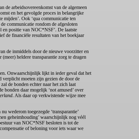
g van de arbeidsovereenkomst van de algemeen
komst en het gevolgde proces in belangrijke
te mijden’. Ook ‘qua communicatie ten
en de communicatie rondom de afgesloten
ol en positie van NOC*NSF’. De laatste
f de financiële resultaten van het boekjaar
n de inmiddels door de nieuwe voorzitter en
 (meer) heldere transparantie zorg te dragen
. Onwaarschijnlijk lijkt in ieder geval dat het
d verplicht moeten zijn gezien de door de
 zal de bonden echter naar het zich laat
 de bonden daar mogelijk ‘not amused’ over
derland
. Als daar op verkwistende wijze mee
en nu wederom toegezegde ‘transparantie’
men geheimhouding’ waarschijnlijk nog véél
bestuur van NOC*NSF besloten is tot de
n compensatie of beloning voor iets waar we