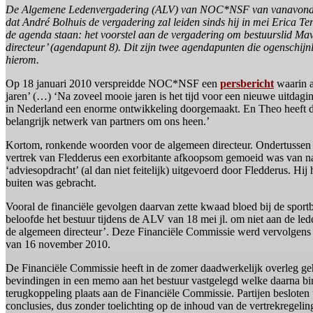
De Algemene Ledenvergadering (ALV) van NOC*NSF van vanavond (din
dat André Bolhuis de vergadering zal leiden sinds hij in mei Erica Te
de agenda staan: het voorstel aan de vergadering om bestuurslid Mavi
directeur’ (agendapunt 8). Dit zijn twee agendapunten die ogenschij
hierom.
Op 18 januari 2010 verspreidde NOC*NSF een
persbericht
waarin a
jaren’ (…) ‘Na zoveel mooie jaren is het tijd voor een nieuwe uitdaging
in Nederland een enorme ontwikkeling doorgemaakt. En Theo heeft d
belangrijk netwerk van partners om ons heen.’
Kortom, ronkende woorden voor de algemeen directeur. Ondertussen we
vertrek van Fledderus een exorbitante afkoopsom gemoeid was van naa
‘adviesopdracht’ (al dan niet feitelijk) uitgevoerd door Fledderus. Hij
buiten was gebracht.
Vooral de financiële gevolgen daarvan zette kwaad bloed bij de spo
beloofde het bestuur tijdens de ALV van 18 mei jl. om niet aan de le
de algemeen directeur’. Deze Financiële Commissie werd vervolgens 
van 16 november 2010.
De Financiële Commissie heeft in de zomer daadwerkelijk overleg ge
bevindingen in een memo aan het bestuur vastgelegd welke daarna bi
terugkoppeling plaats aan de Financiële Commissie. Partijen besloten
conclusies, dus zonder toelichting op de inhoud van de vertrekregel