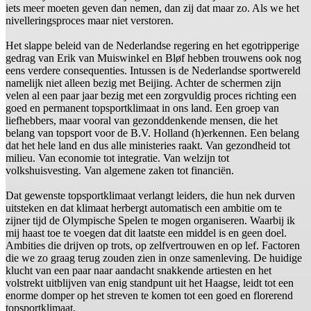
iets meer moeten geven dan nemen, dan zij dat maar zo. Als we het
nivelleringsproces maar niet verstoren.
Het slappe beleid van de Nederlandse regering en het egotripperige
gedrag van Erik van Muiswinkel en Bløf hebben trouwens ook nog
eens verdere consequenties. Intussen is de Nederlandse sportwereld
namelijk niet alleen bezig met Beijing. Achter de schermen zijn
velen al een paar jaar bezig met een zorgvuldig proces richting een
goed en permanent topsportklimaat in ons land. Een groep van
liefhebbers, maar vooral van gezonddenkende mensen, die het
belang van topsport voor de B.V. Holland (h)erkennen. Een belang
dat het hele land en dus alle ministeries raakt. Van gezondheid tot
milieu. Van economie tot integratie. Van welzijn tot
volkshuisvesting. Van algemene zaken tot financiën.
Dat gewenste topsportklimaat verlangt leiders, die hun nek durven
uitsteken en dat klimaat herbergt automatisch een ambitie om te
zijner tijd de Olympische Spelen te mogen organiseren. Waarbij ik
mij haast toe te voegen dat dit laatste een middel is en geen doel.
Ambities die drijven op trots, op zelfvertrouwen en op lef. Factoren
die we zo graag terug zouden zien in onze samenleving. De huidige
klucht van een paar naar aandacht snakkende artiesten en het
volstrekt uitblijven van enig standpunt uit het Haagse, leidt tot een
enorme domper op het streven te komen tot een goed en florerend
topsportklimaat.