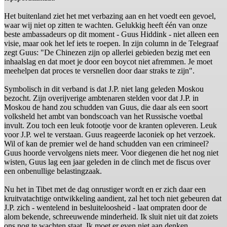
Het buitenland ziet het met verbazing aan en het voedt een gevoel,
waar wij niet op zitten te wachten. Gelukkig heeft één van onze
beste ambassadeurs op dit moment - Guus Hiddink - niet alleen een
visie, maar ook het lef iets te roepen. In zijn column in de Telegraaf
zegt Guus: "De Chinezen zijn op allerlei gebieden bezig met een
inhaalslag en dat moet je door een boycot niet afremmen. Je moet
meehelpen dat proces te versnellen door daar straks te zijn".
Symbolisch in dit verband is dat J.P. niet lang geleden Moskou
bezocht. Zijn overijverige ambtenaren stelden voor dat J.P. in
Moskou de hand zou schudden van Guus, die daar als een soort
volksheld het ambt van bondscoach van het Russische voetbal
invult. Zou toch een leuk fotootje voor de kranten opleveren. Leuk
voor J.P. wel te verstaan. Guus reageerde laconiek op het verzoek.
Wil of kan de premier wel de hand schudden van een crimineel?
Guus hoorde vervolgens niets meer. Voor diegenen die het nog niet
wisten, Guus lag een jaar geleden in de clinch met de fiscus over
een onbenullige belastingzaak.
Nu het in Tibet met de dag onrustiger wordt en er zich daar een
kruitvatachtige ontwikkeling aandient, zal het toch niet gebeuren dat
J.P. zich - wentelend in besluiteloosheid - laat ompraten door de
alom bekende, schreeuwende minderheid. Ik sluit niet uit dat zoiets
ons nog te wachten staat. Ik moet er even niet aan denken.