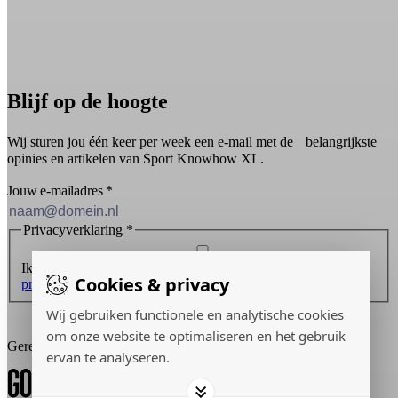
Blijf op de hoogte
Wij sturen jou één keer per week een e-mail met de belangrijkste
opinies en artikelen van Sport Knowhow XL.
Jouw e-mailadres
*
Privacyverklaring
*
Ik ontvang graag de nieuwsbrief en ga akkoord met de
Cookies & privacy
privacyverklaring
.
Wij gebruiken functionele en analytische cookies
Inschrijven
om onze website te optimaliseren en het gebruik
Gerealiseerd door:
ervan te analyseren.