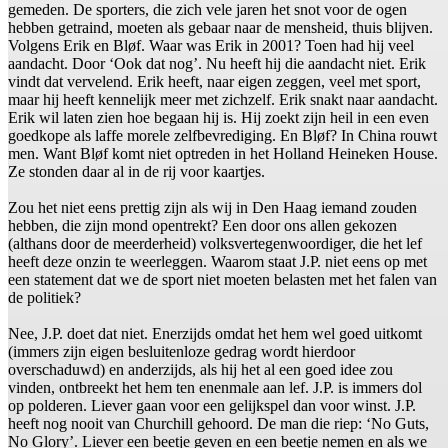
gemeden. De sporters, die zich vele jaren het snot voor de ogen
hebben getraind, moeten als gebaar naar de mensheid, thuis blijven.
Volgens Erik en Bløf. Waar was Erik in 2001? Toen had hij veel
aandacht. Door ‘Ook dat nog’. Nu heeft hij die aandacht niet. Erik
vindt dat vervelend. Erik heeft, naar eigen zeggen, veel met sport,
maar hij heeft kennelijk meer met zichzelf. Erik snakt naar aandacht.
Erik wil laten zien hoe begaan hij is. Hij zoekt zijn heil in een even
goedkope als laffe morele zelfbevrediging. En Bløf? In China rouwt
men. Want Bløf komt niet optreden in het Holland Heineken House.
Ze stonden daar al in de rij voor kaartjes.
Zou het niet eens prettig zijn als wij in Den Haag iemand zouden
hebben, die zijn mond opentrekt? Een door ons allen gekozen
(althans door de meerderheid) volksvertegenwoordiger, die het lef
heeft deze onzin te weerleggen. Waarom staat J.P. niet eens op met
een statement dat we de sport niet moeten belasten met het falen van
de politiek?
Nee, J.P. doet dat niet. Enerzijds omdat het hem wel goed uitkomt
(immers zijn eigen besluitenloze gedrag wordt hierdoor
overschaduwd) en anderzijds, als hij het al een goed idee zou
vinden, ontbreekt het hem ten enenmale aan lef. J.P. is immers dol
op polderen. Liever gaan voor een gelijkspel dan voor winst. J.P.
heeft nog nooit van Churchill gehoord. De man die riep: ‘No Guts,
No Glory’. Liever een beetje geven en een beetje nemen en als we