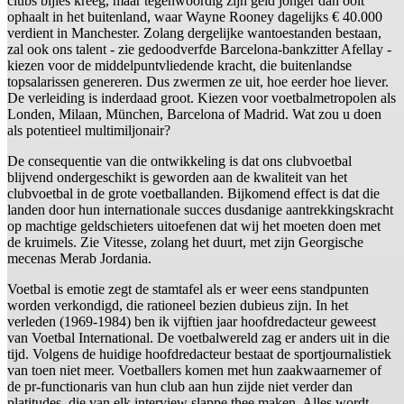
clubs bijles kreeg, maar tegenwoordig zijn geld jonger dan ooit
ophaalt in het buitenland, waar Wayne Rooney dagelijks € 40.000
verdient in Manchester. Zolang dergelijke wantoestanden bestaan,
zal ook ons talent - zie gedoodverfde Barcelona-bankzitter Afellay -
kiezen voor de middelpuntvliedende kracht, die buitenlandse
topsalarissen genereren. Dus zwermen ze uit, hoe eerder hoe liever.
De verleiding is inderdaad groot. Kiezen voor voetbalmetropolen als
Londen, Milaan, München, Barcelona of Madrid. Wat zou u doen
als potentieel multimiljonair?
De consequentie van die ontwikkeling is dat ons clubvoetbal
blijvend ondergeschikt is geworden aan de kwaliteit van het
clubvoetbal in de grote voetballanden. Bijkomend effect is dat die
landen door hun internationale succes dusdanige aantrekkingskracht
op machtige geldschieters uitoefenen dat wij het moeten doen met
de kruimels. Zie Vitesse, zolang het duurt, met zijn Georgische
mecenas Merab Jordania.
Voetbal is emotie zegt de stamtafel als er weer eens standpunten
worden verkondigd, die rationeel bezien dubieus zijn. In het
verleden (1969-1984) ben ik vijftien jaar hoofdredacteur geweest
van Voetbal International. De voetbalwereld zag er anders uit in die
tijd. Volgens de huidige hoofdredacteur bestaat de sportjournalistiek
van toen niet meer. Voetballers komen met hun zaakwaarnemer of
de pr-functionaris van hun club aan hun zijde niet verder dan
platitudes, die van elk interview slappe thee maken. Alles wordt