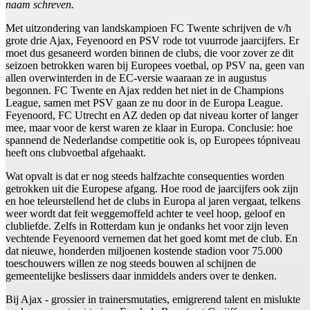
naam schreven.
Met uitzondering van landskampioen FC Twente schrijven de v/h
grote drie Ajax, Feyenoord en PSV rode tot vuurrode jaarcijfers. Er
moet dus gesaneerd worden binnen de clubs, die voor zover ze dit
seizoen betrokken waren bij Europees voetbal, op PSV na, geen van
allen overwinterden in de EC-versie waaraan ze in augustus
begonnen. FC Twente en Ajax redden het niet in de Champions
League, samen met PSV gaan ze nu door in de Europa League.
Feyenoord, FC Utrecht en AZ deden op dat niveau korter of langer
mee, maar voor de kerst waren ze klaar in Europa. Conclusie: hoe
spannend de Nederlandse competitie ook is, op Europees tópniveau
heeft ons clubvoetbal afgehaakt.
Wat opvalt is dat er nog steeds halfzachte consequenties worden
getrokken uit die Europese afgang. Hoe rood de jaarcijfers ook zijn
en hoe teleurstellend het de clubs in Europa al jaren vergaat, telkens
weer wordt dat feit weggemoffeld achter te veel hoop, geloof en
clubliefde. Zelfs in Rotterdam kun je ondanks het voor zijn leven
vechtende Feyenoord vernemen dat het goed komt met de club. En
dat nieuwe, honderden miljoenen kostende stadion voor 75.000
toeschouwers willen ze nog steeds bouwen al schijnen de
gemeentelijke beslissers daar inmiddels anders over te denken.
Bij Ajax - grossier in trainersmutaties, emigrerend talent en mislukte