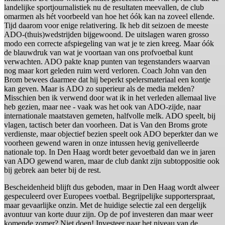
landelijke sportjournalistiek nu de resultaten meevallen, de club
omarmen als hét voorbeeld van hoe het óók kan na zoveel ellende.
Tijd daarom voor enige relativering. Ik heb dit seizoen de meeste
ADO-(thuis)wedstrijden bijgewoond. De uitslagen waren grosso
modo een correcte afspiegeling van wat je te zien kreeg. Maar óók
de blauwdruk van wat je voortaan van ons profvoetbal kunt
verwachten. ADO pakte knap punten van tegenstanders waarvan
nog maar kort geleden ruim werd verloren. Coach John van den
Brom bewees daarmee dat hij beperkt spelersmateriaal een kontje
kan geven. Maar is ADO zo superieur als de media melden?
Misschien ben ik verwend door wat ik in het verleden allemaal live
heb gezien, maar nee - vaak was het ook van ADO-zijde, naar
internationale maatstaven gemeten, halfvolle melk. ADO speelt, bij
vlagen, tactisch beter dan voorheen. Dat is Van den Broms grote
verdienste, maar objectief bezien speelt ook ADO beperkter dan we
voorheen gewend waren in onze intussen hevig genivelleerde
nationale top. In Den Haag wordt beter gevoetbald dan we in jaren
van ADO gewend waren, maar de club dankt zijn subtoppositie ook
bij gebrek aan beter bij de rest.
Bescheidenheid blijft dus geboden, maar in Den Haag wordt alweer
gespeculeerd over Europees voetbal. Begrijpelijke supporterspraat,
maar gevaarlijke onzin. Met de huidige selectie zal een dergelijk
avontuur van korte duur zijn. Op de pof investeren dan maar weer
komende zomer? Niet doen! Investeer naar het niveau van de