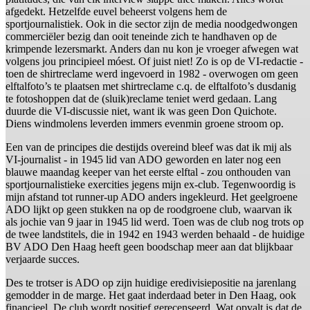
afgedekt. Hetzelfde euvel beheerst volgens hem de
sportjournalistiek. Ook in die sector zijn de media noodgedwongen
commerciëler bezig dan ooit teneinde zich te handhaven op de
krimpende lezersmarkt. Anders dan nu kon je vroeger afwegen wat
volgens jou principieel móest. Of juist niet! Zo is op de VI-redactie -
toen de shirtreclame werd ingevoerd in 1982 - overwogen om geen
elftalfoto’s te plaatsen met shirtreclame c.q. de elftalfoto’s dusdanig
te fotoshoppen dat de (sluik)reclame teniet werd gedaan. Lang
duurde die VI-discussie niet, want ik was geen Don Quichote.
Diens windmolens leverden immers evenmin groene stroom op.
Een van de principes die destijds overeind bleef was dat ik mij als
VI-journalist - in 1945 lid van ADO geworden en later nog een
blauwe maandag keeper van het eerste elftal - zou onthouden van
sportjournalistieke exercities jegens mijn ex-club. Tegenwoordig is
mijn afstand tot runner-up ADO anders ingekleurd. Het geelgroene
ADO lijkt op geen stukken na op de roodgroene club, waarvan ik
als jochie van 9 jaar in 1945 lid werd. Toen was de club nog trots op
de twee landstitels, die in 1942 en 1943 werden behaald - de huidige
BV ADO Den Haag heeft geen boodschap meer aan dat blijkbaar
verjaarde succes.
Des te trotser is ADO op zijn huidige eredivisiepositie na jarenlang
gemodder in de marge. Het gaat inderdaad beter in Den Haag, ook
financieel. De club wordt positief gerecenseerd. Wat opvalt is dat de