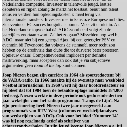
Nederlandse competitie. Investeer in talentvolle jeugd, laat ze
debuteren en rijpen zolang de markt het toestaat, benut hun talent
aldus en verdien hun opleidingskosten x-maal terug via
internationale transfers. Investeer niet in kansloze Europese ambities,
zie eventueel EC-succes hooguit als bonus. Meer zit er niet in. Als
het Nederlandse topvoetbal dát ADO-voorbeeld volgt zijn de
jaarcijfers voortaan zwart. Zal het zo gaan? Misschien nog wel bij
ADO, maar niet bij een getergd Ajax, bij een getergder PSV en
evenmin bij Feyenoord dat volgens de stamtafel meer recht zou
hebben op de eredivisie dan clubs die tot dusverre beter presteren.
Opnieuw onzin! Competitievoetbal impliceert per definitie
marktwerking, maar accepteer dan ook dat je via subjectieve
argumenten geen
room at the top
kunt claimen.
Joop Niezen begon zijn carrière in 1964 als sportredacteur bij
de VARA-radio. In 1966 maakte hij de overstap naar weekblad
Voetbal International. In 1969 werd hij daar hoofdredacteur en
hij bleef dat tot 1984 toen de betaalde oplage inmiddels 184.000
bedroeg. Niezen werkte in deze periode ook gedurende dertien
jaar wekelijks voor het radioprogramma ‘Langs de Lijn’. Na
zijn pensionering heeft Niezen twee jaar meegewerkt aan
programma’s van RTV West (columns en wedstrijdanalyses
van wedstrijden van ADO). Ook voor het blad ‘Nummer 14’
was hij nog regelmatig actief als schrijver van
achtergrondverhalen. In zijn jeugd keepte Joop Niezen o.a. bij