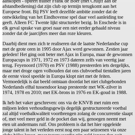
aankopen - opteert trainer Frank de Boer (met Cruijff aan de
afstandbediening) dat zijn club op termijn terugkomt aan het
Europese front. Bij PSV leeft dezelfde ambitie zonder dat de
ontwikkeling van het Eindhovense spel daar veel aanleiding toe
geeft. Alleen FC Twente lijkt structureler bezig. In Enschede is in
elk geval sprake van groei naar een niet eerder gehaald niveau
zonder dat de jaarcijfers meer dan roze kleuren.
Daarbij dient men zich te realiseren dat de laatste Nederlandse cup
met de grote oren in 1995 door Ajax werd gewonnen. Zestien jaar
geleden! Het ging ooit beter met Ajax in Europa, maar de gewonnen
Europacups in 1971, 1972 en 1973 dateren zelfs van veertig jaar
terug. Feyenoord (1970) en PSV (1988) presteerden iets dergelijks,
maar met droge ogen volhouden dat ons clubvoetbal tientallen jaren
de eerste viool speelde in Europa klopt niet met de feiten.
Vermoedelijk is dat beeld ontstaan doordat het niet clubgebonden
Nederlands elftal tussendoor knap presteerde met WK-zilver in
1974, 1978 en 2010; met EK-brons in 1976 en EK-goud in 1988.
Ik heb het vaker geschreven: ons via de KNVB met ruim een
miljoen leden verhoudingsgewijs degelijk gestructureerde voetbal
zal altijd voetbalkwaliteit voortbrengen zolang de concurrentie slaapt
of, met veel meer geld in de pocket dan wij, genoegen neemt met
eten uit andermans ruif. Ons probleem is dat het hier opgeleide
jonge talent in het verleden eerst nog een paar seizoenen via onze