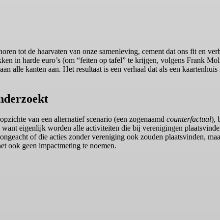
horen tot de haarvaten van onze samenleving, cement dat ons fit en ver
ukken in harde euro’s (om “feiten op tafel” te krijgen, volgens Frank Mo
an alle kanten aan. Het resultaat is een verhaal dat als een kaartenhuis
nderzoekt
en opzichte van een alternatief scenario (een zogenaamd
counterfactual
),
, want eigenlijk worden alle activiteiten die bij verenigingen plaatsvin
 ongeacht of die acties zonder vereniging ook zouden plaatsvinden, maar
 het ook geen impactmeting te noemen.