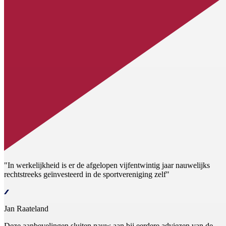
"In werkelijkheid is er de afgelopen vijfentwintig jaar nauwelijks
rechtstreeks geïnvesteerd in de sportvereniging zelf"
Jan Raateland
Deze aanbevelingen sluiten nauw aan bij eerdere adviezen van de