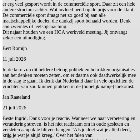
er erg veel gesport wordt in de commerciële sport. Daar zit een hele
andere structuur achter. Wat invloed heeft op de prijs voor de klant.
De commerciële sport draagt net zo goed bij aan alle
maatschappelijke doelen die dankzij sport behaald worden. Denk
aan zwemles of leefstijlcoaching.
Dit najaar houden we een HCA werkveld meeting. Jij ontvangt
zeker een uitnodiging.
Bert Romijn
11 juli 2026
In de kern zou dit heldere betoog politiek en betrokken organisaties
aan het denken moeten zetten, om er daarna ook daadwerkelijk mee
in de slag te gaan. Ik denk dat Nederland daar in vele opzichten de
vruchten van zou kunnen plukken in de (hopelijk nabije) toekomst.
Jan Raateland
21 juli 2026
Beste Ingrid, Dank voor je reactie. Wanneer we naar verbetering en
verandering streven, is het niet raadzaam om in oude gesleten en
versleten aanpak te blijven hangen: 'Als je doet wat je altijd deed,
krijg je wat je altijd kreeg.' Over het falen van