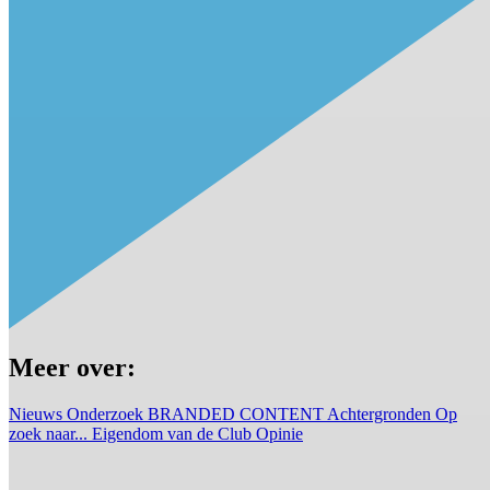
Meer over:
Nieuws
Onderzoek
BRANDED CONTENT
Achtergronden
Op
zoek naar...
Eigendom van de Club
Opinie