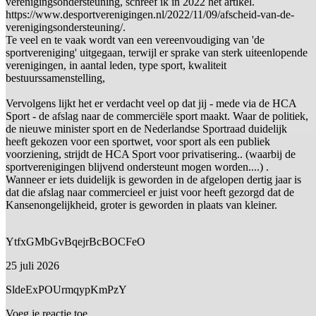
verenigingsondersteuning, schreef ik in 2022 het artikel.
https://www.desportverenigingen.nl/2022/11/09/afscheid-van-de-
verenigingsondersteuning/.
Te veel en te vaak wordt van een vereenvoudiging van 'de
sportvereniging' uitgegaan, terwijl er sprake van sterk uiteenlopende
verenigingen, in aantal leden, type sport, kwaliteit
bestuurssamenstelling,
Vervolgens lijkt het er verdacht veel op dat jij - mede via de HCA
Sport - de afslag naar de commerciële sport maakt. Waar de politiek,
de nieuwe minister sport en de Nederlandse Sportraad duidelijk
heeft gekozen voor een sportwet, voor sport als een publiek
voorziening, strijdt de HCA Sport voor privatisering.. (waarbij de
sportverenigingen blijvend ondersteunt mogen worden....) .
Wanneer er iets duidelijk is geworden in de afgelopen dertig jaar is
dat die afslag naar commercieel er juist voor heeft gezorgd dat de
Kansenongelijkheid, groter is geworden in plaats van kleiner.
YtfxGMbGvBqejrBcBOCFeO
25 juli 2026
SldeExPOUrmqypKmPzY
Voeg je reactie toe