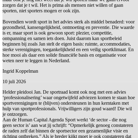
zorgen dat je t wil. Het is prima als mensen niet willen of gaan
sporten, niet sporters mogen er ook zijn.
Bovendien wordt sport in het advies sterk als middel benaderd: voor
gezondheid, kansengelijkheid, ontmoeting en preventie. Die waarde
is er, maar sport is ook gewoon sport: plezier, competitie,
ontspanning en samen iets doen. Juist daarom kan sportbeleid
beginnen bij zoals Jan stelt de eigen basis: ruimte, accommodaties,
sterke verenigingen, toegankelijkheid en een veilig sportklimaat. En
hoe mooi als daar een solide financiële basis en organisatie voor
weten neer te leggen in Nederland.
Ingrid Koppelman
10 juli 2026
Helder pleidooi Jan. De sportraad komt ook nog met een advies
‘professionalisering’ waar ongetwijfeld adviezen komen te staan hoe
sportverenigingen te (blijven) ondersteunen in hun kerntaken met
hulp van sportprofessionals. Vrijwilligers zijn goud waard! Die wil
je ontzorgen.
Aan de Human Capital Agenda Sport werkt ‘de sector - die nog
geen sector is’ aan wat jij schrijft: “Opmerkelijk genoeg constateren
de raden zelf dat binnen de sportsector een gezamenlijke visie en
richting ontbreken.” Als je breder kijkt moet je ook constateren dat