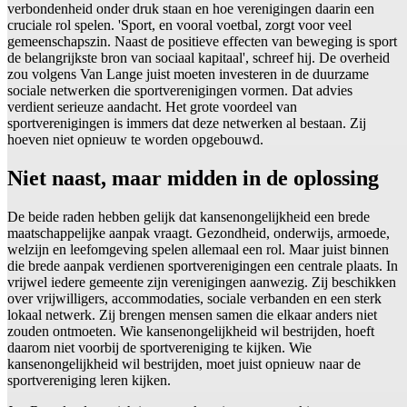
verbondenheid onder druk staan en hoe verenigingen daarin een
cruciale rol spelen. 'Sport, en vooral voetbal, zorgt voor veel
gemeenschapszin. Naast de positieve effecten van beweging is sport
de belangrijkste bron van sociaal kapitaal', schreef hij. De overheid
zou volgens Van Lange juist moeten investeren in de duurzame
sociale netwerken die sportverenigingen vormen. Dat advies
verdient serieuze aandacht. Het grote voordeel van
sportverenigingen is immers dat deze netwerken al bestaan. Zij
hoeven niet opnieuw te worden opgebouwd.
Niet naast, maar midden in de oplossing
De beide raden hebben gelijk dat kansenongelijkheid een brede
maatschappelijke aanpak vraagt. Gezondheid, onderwijs, armoede,
welzijn en leefomgeving spelen allemaal een rol. Maar juist binnen
die brede aanpak verdienen sportverenigingen een centrale plaats. In
vrijwel iedere gemeente zijn verenigingen aanwezig. Zij beschikken
over vrijwilligers, accommodaties, sociale verbanden en een sterk
lokaal netwerk. Zij brengen mensen samen die elkaar anders niet
zouden ontmoeten. Wie kansenongelijkheid wil bestrijden, hoeft
daarom niet voorbij de sportvereniging te kijken. Wie
kansenongelijkheid wil bestrijden, moet juist opnieuw naar de
sportvereniging leren kijken.