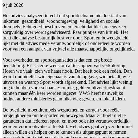
9 juli 2026
Het advies analyseert terecht dat sportdeelname niet losstaat van
inkomen, gezondheid, woonomgeving, veiligheid en sociale
drempels. Echt goed beschreven en terecht dat hier nu eens zeer
zorgvuldig over wordt geadviseerd. Paar puntjes van kritiek. Het
trekt die analyse bestuurlijk best ver door. Sport en beweegbeleid
lijkt met dit advies mede verantwoordelijk of onderdeel te worden
voor van een aanpak van vrijwel alle maatschappelijke ongelijkheid.
Voor overheden en sportorganisaties is dat een erg brede
benadering. Er is sterke wens om af te stappen van verkokering.
Horen we vaak, zien we haast nooit. Dat heeft ook een reden. Dan
wordt onduidelijk wie eigenaar is van de opgave, wie betaalt, wie
uitvoert en waarop Sport wordt afgerekend. Het advies lijkt weinig
oog te hebben voor schaarste: ruimte, geld en uitvoeringskracht
kunnen maar één keer worden ingezet. VWS heeft nauwelijks
budget andere ministeries gaan niks weg geven, en lokaal idem.
De overheid moet drempels wegnemen en zorgen voor reële
mogelijkheden om te sporten en bewegen. Maar zij hoeft niet te
garanderen dat iedereen sport, en moet ook niet verantwoordelijk
worden voor motivatie of leefstijl. Het advies gaat vrij ver door niet
alleen willen en helpen om te kunnen als uitgangspunt te nemen
maar ook je nog niet weet dat je wil sporten maar we gaan ervoor