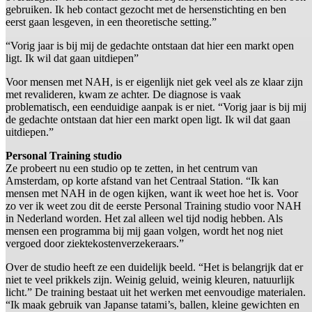
gebruiken. Ik heb contact gezocht met de hersenstichting en ben
eerst gaan lesgeven, in een theoretische setting.”
“Vorig jaar is bij mij de gedachte ontstaan dat hier een markt open
ligt. Ik wil dat gaan uitdiepen”
Voor mensen met NAH, is er eigenlijk niet gek veel als ze klaar zijn
met revalideren, kwam ze achter. De diagnose is vaak
problematisch, een eenduidige aanpak is er niet. “Vorig jaar is bij mij
de gedachte ontstaan dat hier een markt open ligt. Ik wil dat gaan
uitdiepen.”
Personal Training studio
Ze probeert nu een studio op te zetten, in het centrum van
Amsterdam, op korte afstand van het Centraal Station. “Ik kan
mensen met NAH in de ogen kijken, want ik weet hoe het is. Voor
zo ver ik weet zou dit de eerste Personal Training studio voor NAH
in Nederland worden. Het zal alleen wel tijd nodig hebben. Als
mensen een programma bij mij gaan volgen, wordt het nog niet
vergoed door ziektekostenverzekeraars.”
Over de studio heeft ze een duidelijk beeld. “Het is belangrijk dat er
niet te veel prikkels zijn. Weinig geluid, weinig kleuren, natuurlijk
licht.” De training bestaat uit het werken met eenvoudige materialen.
“Ik maak gebruik van Japanse tatami’s, ballen, kleine gewichten en