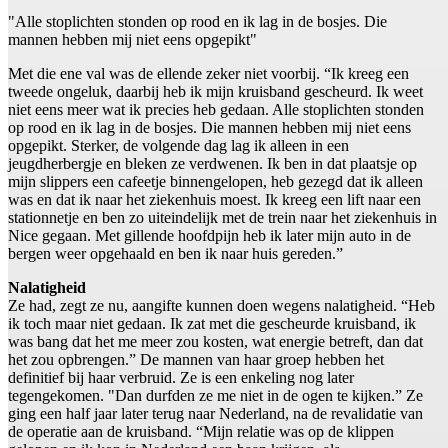
"Alle stoplichten stonden op rood en ik lag in de bosjes. Die
mannen hebben mij niet eens opgepikt"
Met die ene val was de ellende zeker niet voorbij. “Ik kreeg een
tweede ongeluk, daarbij heb ik mijn kruisband gescheurd. Ik weet
niet eens meer wat ik precies heb gedaan. Alle stoplichten stonden
op rood en ik lag in de bosjes. Die mannen hebben mij niet eens
opgepikt. Sterker, de volgende dag lag ik alleen in een
jeugdherbergje en bleken ze verdwenen. Ik ben in dat plaatsje op
mijn slippers een cafeetje binnengelopen, heb gezegd dat ik alleen
was en dat ik naar het ziekenhuis moest. Ik kreeg een lift naar een
stationnetje en ben zo uiteindelijk met de trein naar het ziekenhuis in
Nice gegaan. Met gillende hoofdpijn heb ik later mijn auto in de
bergen weer opgehaald en ben ik naar huis gereden.”
Nalatigheid
Ze had, zegt ze nu, aangifte kunnen doen wegens nalatigheid. “Heb
ik toch maar niet gedaan. Ik zat met die gescheurde kruisband, ik
was bang dat het me meer zou kosten, wat energie betreft, dan dat
het zou opbrengen.” De mannen van haar groep hebben het
definitief bij haar verbruid. Ze is een enkeling nog later
tegengekomen. "Dan durfden ze me niet in de ogen te kijken.” Ze
ging een half jaar later terug naar Nederland, na de revalidatie van
de operatie aan de kruisband. “Mijn relatie was op de klippen