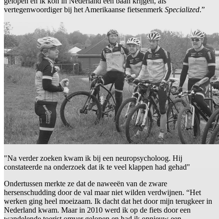
gelopen en ik kon in Nederland een baan krijgen, als
vertegenwoordiger bij het Amerikaanse fietsenmerk
Specialized
.”
"Na verder zoeken kwam ik bij een neuropsycholoog. Hij
constateerde na onderzoek dat ik te veel klappen had gehad"
Ondertussen merkte ze dat de naweeën van de zware
hersenschudding door de val maar niet wilden verdwijnen. “Het
werken ging heel moeizaam. Ik dacht dat het door mijn terugkeer in
Nederland kwam. Maar in 2010 werd ik op de fiets door een
wandelende toerist omver gelopen en had ik opnieuw een