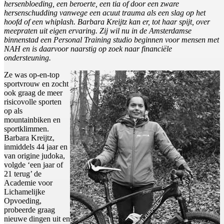
hersenbloeding, een beroerte, een tia of door een zware
hersenschudding vanwege een acuut trauma als een slag op het
hoofd of een whiplash. Barbara Kreijtz kan er, tot haar spijt, over
meepraten uit eigen ervaring. Zij wil nu in de Amsterdamse
binnenstad een Personal Training studio beginnen voor mensen met
NAH en is daarvoor naarstig op zoek naar financiële
ondersteuning.
Ze was op-en-top
sportvrouw en zocht
ook graag de meer
risicovolle sporten
op als
mountainbiken en
sportklimmen.
Barbara Kreijtz,
inmiddels 44 jaar en
van origine judoka,
volgde ‘een jaar of
21 terug’ de
Academie voor
Lichamelijke
Opvoeding,
probeerde graag
nieuwe dingen uit en