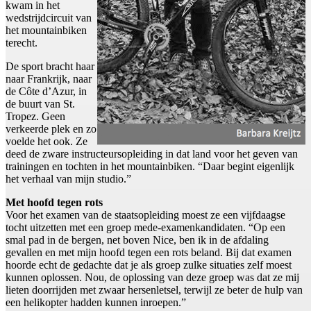
kwam in het
wedstrijdcircuit van
het mountainbiken
terecht.
De sport bracht haar
naar Frankrijk, naar
de Côte d’Azur, in
de buurt van St.
Tropez. Geen
verkeerde plek en zo
voelde het ook. Ze
deed de zware instructeursopleiding in dat land voor het geven van
trainingen en tochten in het mountainbiken. “Daar begint eigenlijk
het verhaal van mijn studio.”
Met hoofd tegen rots
Voor het examen van de staatsopleiding moest ze een vijfdaagse
tocht uitzetten met een groep mede-examenkandidaten. “Op een
smal pad in de bergen, net boven Nice, ben ik in de afdaling
gevallen en met mijn hoofd tegen een rots beland. Bij dat examen
hoorde echt de gedachte dat je als groep zulke situaties zelf moest
kunnen oplossen. Nou, de oplossing van deze groep was dat ze mij
lieten doorrijden met zwaar hersenletsel, terwijl ze beter de hulp van
een helikopter hadden kunnen inroepen.”