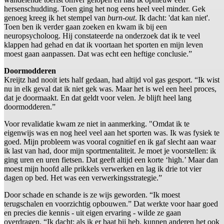
hersenschudding. Toen ging het nog eens heel veel minder. Gek
genoeg kreeg ik het stempel van
burn-out
. Ik dacht: 'dat kan niet'.
Toen ben ik verder gaan zoeken en kwam ik bij een
neuropsycholoog. Hij constateerde na onderzoek dat ik te veel
klappen had gehad en dat ik voortaan het sporten en mijn leven
moest gaan aanpassen. Dat was echt een heftige conclusie.”
Doormodderen
Kreijtz had nooit iets half gedaan, had altijd vol gas gesport. “Ik wist
nu in elk geval dat ik niet gek was. Maar het is wel een heel proces,
dat je doormaakt. En dat geldt voor velen. Je blijft heel lang
doormodderen.”
Voor revalidatie kwam ze niet in aanmerking. "Omdat ik te
eigenwijs was en nog heel veel aan het sporten was. Ik was fysiek te
goed. Mijn probleem was vooral cognitief en ik gaf slecht aan waar
ik last van had, door mijn sportmentaliteit. Je moet je voorstellen: ik
ging uren en uren fietsen. Dat geeft altijd een korte ‘high.’ Maar dan
moest mijn hoofd alle prikkels verwerken en lag ik drie tot vier
dagen op bed. Het was een verwerkingsstrategie.”
Door schade en schande is ze wijs geworden. “Ik moest
terugschalen en voorzichtig opbouwen.” Dat werkte voor haar goed
en precies die kennis - uit eigen ervaring - wilde ze gaan
overdragen. “Ik dacht: als ik er baat bij heb, kunnen anderen het ook