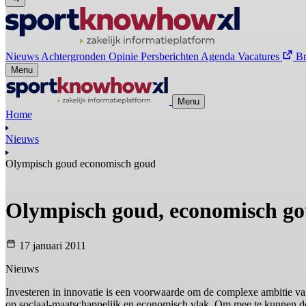
Nieuws
Achtergronden
Opinie
Persberichten
Agenda
Vacatures
B
Menu
Menu
Home
Nieuws
Olympisch goud economisch goud
Olympisch goud, economisch g
17 januari 2011
Nieuws
Investeren in innovatie is een voorwaarde om de complexe ambitie van 
op sociaal-maatschappelijk en economisch vlak. Om mee te kunnen doen 