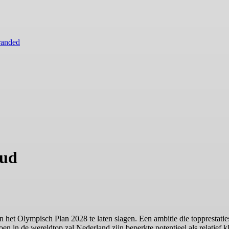
randed
oud
het Olympisch Plan 2028 te laten slagen. Een ambitie die topprestaties 
in de wereldtop zal Nederland zijn beperkte potentieel als relatief kle