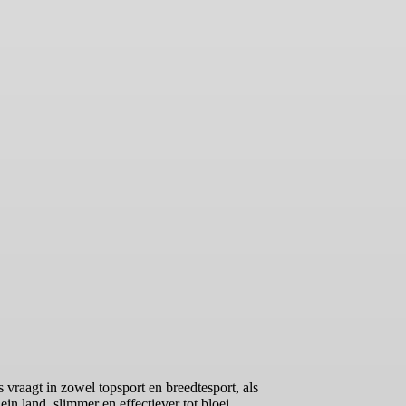
vraagt in zowel topsport en breedtesport, als
in land, slimmer en effectiever tot bloei