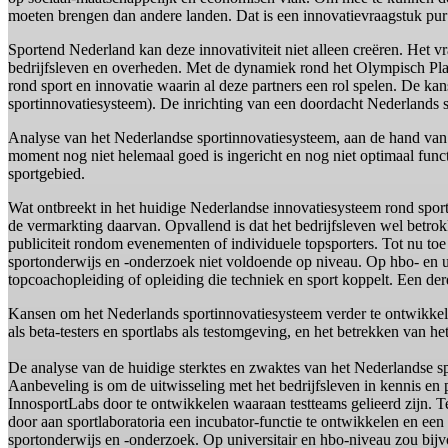
moeten brengen dan andere landen. Dat is een innovatievraagstuk pur
Sportend Nederland kan deze innovativiteit niet alleen creëren. Het v
bedrijfsleven en overheden. Met de dynamiek rond het Olympisch Plan
rond sport en innovatie waarin al deze partners een rol spelen. De 
sportinnovatiesysteem). De inrichting van een doordacht Nederlands 
Analyse van het Nederlandse sportinnovatiesysteem, aan de hand van d
moment nog niet helemaal goed is ingericht en nog niet optimaal func
sportgebied.
Wat ontbreekt in het huidige Nederlandse innovatiesysteem rond sport 
de vermarkting daarvan. Opvallend is dat het bedrijfsleven wel betrok
publiciteit rondom evenementen of individuele topsporters. Tot nu toe
sportonderwijs en -onderzoek niet voldoende op niveau. Op hbo- en uni
topcoachopleiding of opleiding die techniek en sport koppelt. Een der
Kansen om het Nederlands sportinnovatiesysteem verder te ontwikkelen
als beta-testers en sportlabs als testomgeving, en het betrekken van het
De analyse van de huidige sterktes en zwaktes van het Nederlandse sp
Aanbeveling is om de uitwisseling met het bedrijfsleven in kennis en 
InnosportLabs door te ontwikkelen waaraan testteams gelieerd zijn. T
door aan sportlaboratoria een incubator-functie te ontwikkelen en een
sportonderwijs en -onderzoek. Op universitair en hbo-niveau zou bijv