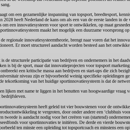
 sang.
raagt om een gezamenlijke inspanning van topsport, breedtesport, kennis-
 2028 heeft Nederland de kans om als een van de eerste landen in de 
kans om een innovatiesysteem voor sport te ontwikkelen, op maat gesne
sportinnovatiesysteem maakt het mogelijk een duurzame voorsprong op 
e regionale innovatiesysteemtheorie, brengt naar voren dat het innova
tioneert. Er moet structureel aandacht worden besteed aan het ontwikk
is de structurele participatie van bedrijven en ondernemers in het daa
ken is bij de sport, maar dat innovatieprojecten voor topsport marketing
 ontbreekt een kritische massa aan bedrijven en start-ups die zich bezig
versitair niveau zijn er bijvoorbeeld weinig specifieke opleidingen ger
de tekortkoming van het huidige sportinnovatiesysteem is dat de netwer
 lijken met name te liggen in het benutten van hoogwaardige vraag van
 bedrijfsleven.
ortinnovatiesysteem heeft geleid tot vier bouwstenen voor de ontwikkel
productontwikkeling te vergroten, door onder andere een ‘clubhuis voor 
en tweede is aandacht nodig voor het creëren van (startend) ondernemer
 seedfonds voor sportinnovaties te initiëren. De derde en vierde bouwst
oorbeeld ten minste een opleiding tot topsportcoach en minstens een op