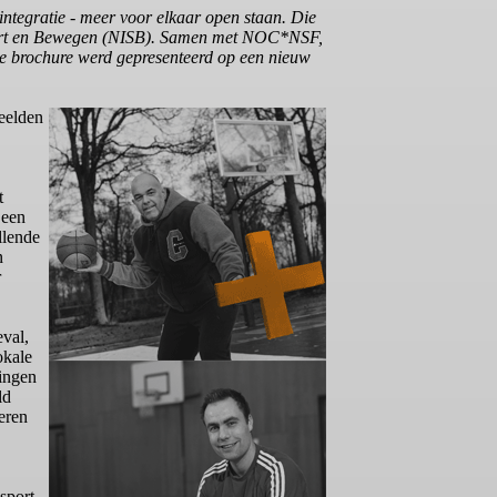
ntegratie - meer voor elkaar open staan. Die
r Sport en Bewegen (NISB). Samen met NOC*NSF,
 De brochure werd gepresenteerd op een nieuw
eelden
t
 een
llende
n
r
eval,
okale
gingen
ld
eren
sport