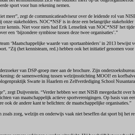
erde sport voor hun rekening nemen.
g niet meer”, zegt de communicatieadviseur over de leidende rol van NIS
ij onze stakeholders. NOC*NSF is in deze een belangrijke stakeholder
deze kennis. Niet voor niets had Erik Lenselink van NOC*NSF het tijde
over een ‘bijzondere symbiose tussen deze twee organisaties’.”
eteam ‘Maatschappelijke waarde van sportaanbieders’ in 2013 bewijst 
rt. “Zij (het kennisteam, red.) hebben ook het initiatief genomen voor
onderzoeker van DSP-groep mee aan de brochure. Zijn onderzoeksburea
rekening: de samenwerking tussen welzijnsstichting MOOI! en korfba
ologenpraktijk Swarte in Haarlem en Zelfverdediging School Nusantara
ge”, zegt Duijvestein. “Verder hebben we met NISB meegedacht over het
lichten van maatschappelijk actieve sportverenigingen. Op basis van eer
e ook de andere kant te belichten: de maatschappelijke organisaties.”
en zoals zorg, welzijn en onderwijs vaak niet beseffen dat sport bij het 