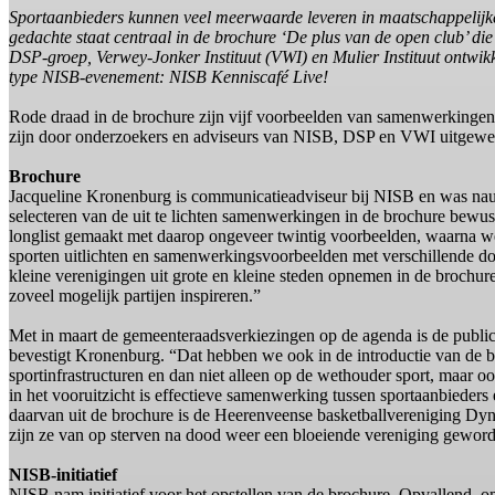
Sportaanbieders kunnen veel meerwaarde leveren in maatschappelijke 
gedachte staat centraal in de brochure ‘De plus van de open club’ 
DSP-groep, Verwey-Jonker Instituut (VWI) en Mulier Instituut ontwikk
type NISB-evenement: NISB Kenniscafé Live!
Rode draad in de brochure zijn vijf voorbeelden van samenwerkingen 
zijn door onderzoekers en adviseurs van NISB, DSP en VWI uitgewerk
Brochure
Jacqueline Kronenburg is communicatieadviseur bij NISB en was nauw 
selecteren van de uit te lichten samenwerkingen in de brochure bewus
longlist gemaakt met daarop ongeveer twintig voorbeelden, waarna we 
sporten uitlichten en samenwerkingsvoorbeelden met verschillende d
kleine verenigingen uit grote en kleine steden opnemen in de brochu
zoveel mogelijk partijen inspireren.”
Met in maart de gemeenteraadsverkiezingen op de agenda is de publica
bevestigt Kronenburg. “Dat hebben we ook in de introductie van de b
sportinfrastructuren en dan niet alleen op de wethouder sport, maar o
in het vooruitzicht is effectieve samenwerking tussen sportaanbieders 
daarvan uit de brochure is de Heerenveense basketballvereniging Dyn
zijn ze van op sterven na dood weer een bloeiende vereniging gewor
NISB-initiatief
NISB nam initiatief voor het opstellen van de brochure. Opvallend, o