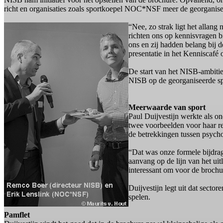
richt en organisaties zoals sportkoepel NOC*NSF meer de georganise
“Nee, zo strak ligt het allan
richten ons op kennisvragen b
ons en zij hadden belang bij 
presentatie in het Kenniscafé 
De start van het NISB-ambiti
NISB op de georganiseerde spo
Meerwaarde van sport
Paul Duijvestijn werkte als 
twee voorbeelden voor haar 
de betrekkingen tussen psych
“Dat was onze formele bijdra
aanvang op de lijn van het uit
interessant om voor de brochur
Duijvestijn legt uit dat sector
spelen.
Pamflet