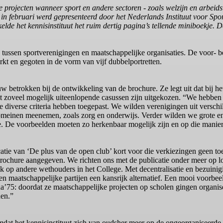
projecten wanneer sport en andere sectoren - zoals welzijn en arbeidsi
die in februari werd gepresenteerd door het Nederlands Instituut voo
elde het kennisinstituut het ruim dertig pagina’s tellende miniboekje.
tussen sportverenigingen en maatschappelijke organisaties. De voor- b
t en gegoten in de vorm van vijf dubbelportretten.
betrokken bij de ontwikkeling van de brochure. Ze legt uit dat bij he
t zoveel mogelijk uiteenlopende casussen zijn uitgekozen.
“We hebben
diverse criteria hebben toegepast. We wilden verenigingen uit verschi
omeinen meenemen, zoals zorg en onderwijs. Verder wilden we grote e
re. De voorbeelden moeten zo herkenbaar mogelijk zijn en op die manie
tie van ‘De plus van de open club’ kort voor die verkiezingen geen to
rochure aangegeven. We richten ons met de publicatie onder meer op l
ok op andere wethouders in het College. Met decentralisatie en bezuini
en maatschappelijke partijen een kansrijk alternatief. Een mooi voorbee
a’75: doordat ze maatschappelijke projecten op scholen gingen organis
den.”
mdat het kennisinstituut zich van oudsher meer op de ongeorganiseerde 