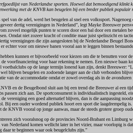
derfgoedlijst van Nederlandse sporten. Hoewel dat bemoedigend klinkt 
menwerking met de KNVB kan beugelen bij een breder publiek populair
spel van de adel, werd het beugelen al snel een volkssport. Nagenoeg
geveer dertig verenigingen in Nederland”, legt Mayke Breeuwer persvoo
erom zoveel mogelijk punten te scoren door een bal door een metalen beu
sen. Omdat niet zozeer kracht of conditie maar juist spelinzicht en tacti
 dertig verenigingen die zijn aangesloten bij de Nederlandse Beugel B
r echter voor om nieuwe banen vooral aan te leggen binnen bestaande 
r hebben kunnen er bijvoorbeeld voor kiezen om die te benutten voor 
d de voorfinanciering voor haar rekening te nemen. Een nieuwe baan k
eel voetbalclubs op de lange termijn lonend kan zijn, denkt Breeuwer: “
wel blijven beugelen en zodoende langer aan de club verbonden blijve
tatie van de accommodatie omdat er zowel overdag als in de avonduren
B en de Beugelbond sluit aan bij een trend die Breeuwer al een tijdje
 passen zich aan. De sportconsument is individualistisch ingesteld, eist 
il de vereniging een goed alternatief blijven, dan is die aanpassing no
 rol. Bij een ouder wordend publiek hoort een sport die laagdrempelig i
 de KNVB vooral op jonge aanwas, maar de steeds grotere groep oudere
ren zich vooralsnog op de provincies Noord-Brabant en Limburg waa
van Nederland komen wellicht later in het vizier, maar voorlopig is dat
 daar te beginnen waar ook beugelclubs zijn.”