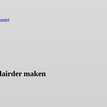
randed
lairder maken