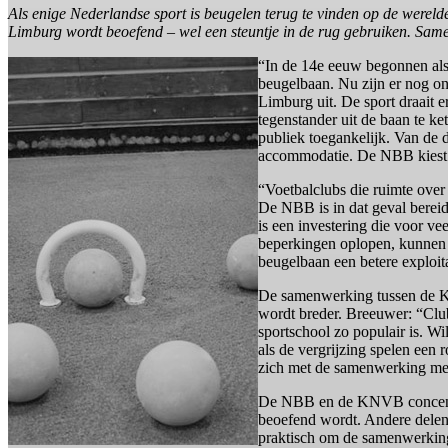
Als enige Nederlandse sport is beugelen terug te vinden op de werel
Limburg wordt beoefend – wel een steuntje in de rug gebruiken. Sa
“In de 14e eeuw begonnen als 
beugelbaan. Nu zijn er nog on
Limburg uit. De sport draait 
tegenstander uit de baan te ket
publiek toegankelijk. Van de
accommodatie. De NBB kiest e
“Voetbalclubs die ruimte ove
De NBB is in dat geval berei
is een investering die voor v
beperkingen oplopen, kunnen 
beugelbaan een betere exploi
De samenwerking tussen de KNV
wordt breder. Breeuwer: “Clubs
sportschool zo populair is. W
als de vergrijzing spelen een
zich met de samenwerking met
De NBB en de KNVB concentre
beoefend wordt. Andere delen 
praktisch om de samenwerking