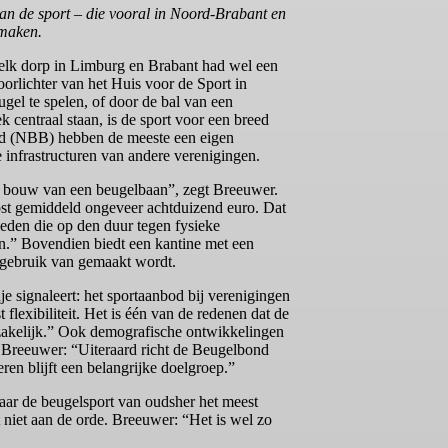
kan de sport – die vooral in Noord-Brabant en
 maken.
 elk dorp in Limburg en Brabant had wel een
rlichter van het Huis voor de Sport in
gel te spelen, of door de bal van een
ek centraal staan, is de sport voor een breed
ond (NBB) hebben de meeste een eigen
infrastructuren van andere verenigingen.
de bouw van een beugelbaan”, zegt Breeuwer.
ost gemiddeld ongeveer achtduizend euro. Dat
Leden die op den duur tegen fysieke
n.” Bovendien biedt een kantine met een
 gebruik van gemaakt wordt.
 signaleert: het sportaanbod bij verenigingen
flexibiliteit. Het is één van de redenen dat de
odzakelijk.” Ook demografische ontwikkelingen
s. Breeuwer: “Uiteraard richt de Beugelbond
n blijft een belangrijke doelgroep.”
r de beugelsport van oudsher het meest
 niet aan de orde. Breeuwer: “Het is wel zo