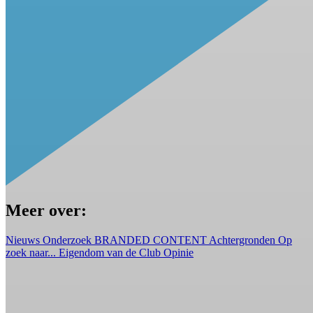
Meer over:
Nieuws
Onderzoek
BRANDED CONTENT
Achtergronden
Op
zoek naar...
Eigendom van de Club
Opinie