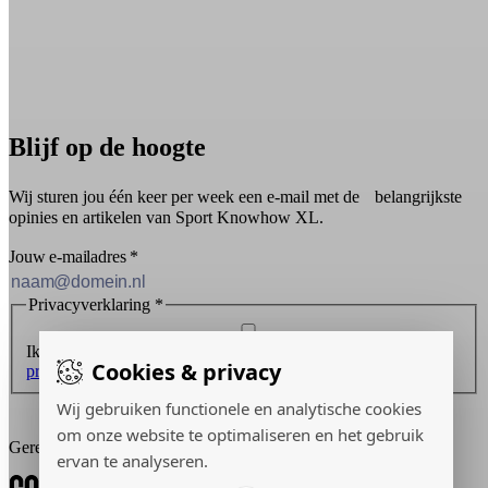
Blijf op de hoogte
Wij sturen jou één keer per week een e-mail met de belangrijkste
opinies en artikelen van Sport Knowhow XL.
Jouw e-mailadres
*
Privacyverklaring
*
Ik ontvang graag de nieuwsbrief en ga akkoord met de
Cookies & privacy
privacyverklaring
.
Wij gebruiken functionele en analytische cookies
Inschrijven
om onze website te optimaliseren en het gebruik
Gerealiseerd door:
ervan te analyseren.