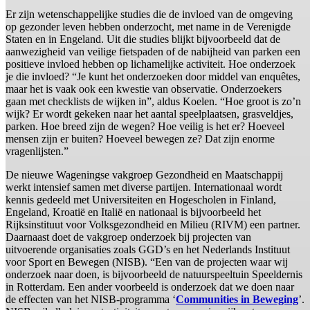
Er zijn wetenschappelijke studies die de invloed van de omgeving
op gezonder leven hebben onderzocht, met name in de Verenigde
Staten en in Engeland. Uit die studies blijkt bijvoorbeeld dat de
aanwezigheid van veilige fietspaden of de nabijheid van parken een
positieve invloed hebben op lichamelijke activiteit. Hoe onderzoek
je die invloed? “Je kunt het onderzoeken door middel van enquêtes,
maar het is vaak ook een kwestie van observatie. Onderzoekers
gaan met checklists de wijken in”, aldus Koelen. “Hoe groot is zo’n
wijk? Er wordt gekeken naar het aantal speelplaatsen, grasveldjes,
parken. Hoe breed zijn de wegen? Hoe veilig is het er? Hoeveel
mensen zijn er buiten? Hoeveel bewegen ze? Dat zijn enorme
vragenlijsten.”
De nieuwe Wageningse vakgroep Gezondheid en Maatschappij
werkt intensief samen met diverse partijen. Internationaal wordt
kennis gedeeld met Universiteiten en Hogescholen in Finland,
Engeland, Kroatië en Italië en nationaal is bijvoorbeeld het
Rijksinstituut voor Volksgezondheid en Milieu (RIVM) een partner.
Daarnaast doet de vakgroep onderzoek bij projecten van
uitvoerende organisaties zoals GGD’s en het Nederlands Instituut
voor Sport en Bewegen (NISB). “Een van de projecten waar wij
onderzoek naar doen, is bijvoorbeeld de natuurspeeltuin Speeldernis
in Rotterdam. Een ander voorbeeld is onderzoek dat we doen naar
de effecten van het NISB-programma ‘
Communities in Beweging
’.