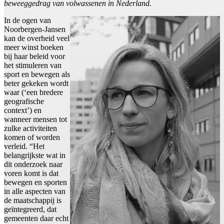
beweeggedrag van volwassenen in Nederland.
In de ogen van
Noorbergen-Jansen
kan de overheid veel
meer winst boeken
bij haar beleid voor
het stimuleren van
sport en bewegen als
beter gekeken wordt
waar (‘een bredere
geografische
context’) en
wanneer mensen tot
zulke activiteiten
komen of worden
verleid. “Het
belangrijkste wat in
dit onderzoek naar
voren komt is dat
bewegen en sporten
in alle aspecten van
de maatschappij is
geïntegreerd, dat
gemeenten daar echt