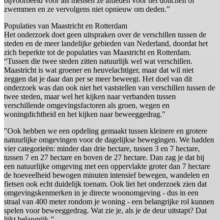
bijvoorbeeld voor als mensen ze afdeden voor het douchen of
zwemmen en ze vervolgens niet opnieuw om deden.”
Populaties van Maastricht en Rotterdam
Het onderzoek doet geen uitspraken over de verschillen tussen de
steden en de meer landelijke gebieden van Nederland, doordat het
zich beperkte tot de populaties van Maastricht en Rotterdam.
“Tussen die twee steden zitten natuurlijk wel wat verschillen.
Maastricht is wat groener en heuvelachtiger, maar dat wil niet
zeggen dat je daar dan per se meer beweegt. Het doel van dit
onderzoek was dan ook niet het vaststellen van verschillen tussen de
twee steden, maar wel het kijken naar verbanden tussen
verschillende omgevingsfactoren als groen, wegen en
woningdichtheid en het kijken naar beweeggedrag."
"Ook hebben we een opdeling gemaakt tussen kleinere en grotere
natuurlijke omgevingen voor de dagelijkse bewegingen. We hadden
vier categorieën: minder dan drie hectare, tussen 3 en 7 hectare,
tussen 7 en 27 hectare en boven de 27 hectare. Dan zag je dat bij
een natuurlijke omgeving met een oppervlakte groter dan 7 hectare
de hoeveelheid bewogen minuten intensief bewegen, wandelen en
fietsen ook echt duidelijk toenam. Ook liet het onderzoek zien dat
omgevingskenmerken in je directe woonomgeving - dus in een
straal van 400 meter rondom je woning - een belangrijke rol kunnen
spelen voor beweeggedrag. Wat zie je, als je de deur uitstapt? Dat
lijkt belangrijk.”