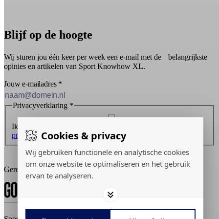
Blijf op de hoogte
Wij sturen jou één keer per week een e-mail met de belangrijkste
opinies en artikelen van Sport Knowhow XL.
Jouw e-mailadres
*
Privacyverklaring
*
Ik ontvang graag de nieuwsbrief en ga akkoord met de
Cookies & privacy
privacyverklaring
.
Wij gebruiken functionele en analytische cookies
Inschrijven
om onze website te optimaliseren en het gebruik
Gerealiseerd door:
ervan te analyseren.
Sport Knowhow XL © 2026