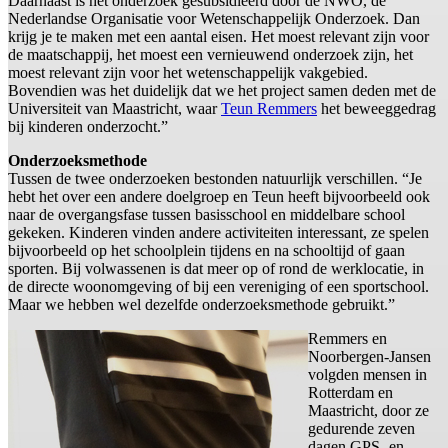
Daarnaast is het onderzoek gesubsidieerd door de NWO, de
Nederlandse Organisatie voor Wetenschappelijk Onderzoek. Dan
krijg je te maken met een aantal eisen. Het moest relevant zijn voor
de maatschappij, het moest een vernieuwend onderzoek zijn, het
moest relevant zijn voor het wetenschappelijk vakgebied.
Bovendien was het duidelijk dat we het project samen deden met de
Universiteit van Maastricht, waar
Teun Remmers
het beweeggedrag
bij kinderen onderzocht.”
Onderzoeksmethode
Tussen de twee onderzoeken bestonden natuurlijk verschillen. “Je
hebt het over een andere doelgroep en Teun heeft bijvoorbeeld ook
naar de overgangsfase tussen basisschool en middelbare school
gekeken. Kinderen vinden andere activiteiten interessant, ze spelen
bijvoorbeeld op het schoolplein tijdens en na schooltijd of gaan
sporten. Bij volwassenen is dat meer op of rond de werklocatie, in
de directe woonomgeving of bij een vereniging of een sportschool.
Maar we hebben wel dezelfde onderzoeksmethode gebruikt.”
Remmers en
Noorbergen-Jansen
volgden mensen in
Rotterdam en
Maastricht, door ze
gedurende zeven
dagen GPS- en