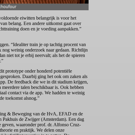
voldoende eiwitten belangrijk is voor het
 van belang. Een andere uitkomst gaat over
chttraining doen en je voeding aanpakken.”
en. “Idealiter train je op tachtig procent van
ok nog weinig onderzoek naar gedaan. Richtlijn
niet tot je erbij neervalt; als het de spieren
.”
dit prototype onder honderd potentiële
 gesproken. Daarbij ging het ook om zaken als
app. De feedback die we in dit stadium krijgen,
n meerdere talen beschikbaar is. Ook hebben
iaal contact via de app. We hadden te weinig
 de toekomst alsnog.”
Voeding & Beweging van de HvA, EFAD en de
n Pakhuis de Zwijger (Amsterdam). Een dag
e geven, waaronder prof. dr. Alfonso Cruz-
 theorie en praktijk. We delen onze