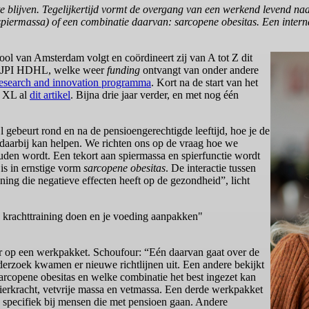
 blijven. Tegelijkertijd vormt de overgang van een werkend levend n
an spiermassa) of een combinatie daarvan: sarcopene obesitas. Een inte
hool van Amsterdam volgt en coördineert zij van A tot Z dit
n JPI HDHL, welke weer
funding
ontvangt van onder andere
esearch and innovation programma
. Kort na de start van het
w XL al
dit artikel
. Bijna drie jaar verder, en met nog één
jl gebeurt rond en na de pensioengerechtigde leeftijd, hoe je de
aarbij kan helpen. We richten ons op de vraag hoe we
ouden wordt. Een tekort aan spiermassa en spierfunctie wordt
is in ernstige vorm
sarcopene obesitas
. De interactie tussen
ning die negatieve effecten heeft op de gezondheid”, licht
 krachttraining doen en je voeding aanpakken"
r op een werkpakket. Schoufour: “Eén daarvan gaat over de
nderzoek kwamen er nieuwe richtlijnen uit. Een andere bekijkt
rcopene obesitas en welke combinatie het best ingezet kan
ierkracht, vetvrije massa en vetmassa. Een derde werkpakket
, specifiek bij mensen die met pensioen gaan. Andere