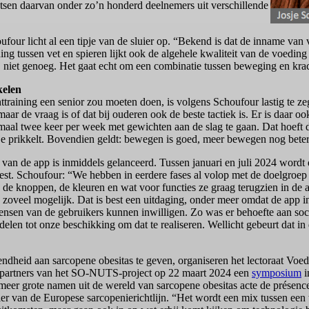
etsen daarvan onder zo’n honderd deelnemers uit verschillende
ufour licht al een tipje van de sluier op. “Bekend is dat de inname van 
tussen vet en spieren lijkt ook de algehele kwaliteit van de voeding
ij niet genoeg. Het gaat echt om een combinatie tussen beweging en kra
kelen
training een senior zou moeten doen, is volgens Schoufour lastig te zegg
ar de vraag is of dat bij ouderen ook de beste tactiek is. Er is daar o
aal twee keer per week met gewichten aan de slag te gaan. Dat hoeft dan 
je prikkelt. Bovendien geldt: bewegen is goed, meer bewegen nog beter
van de app is inmiddels gelanceerd. Tussen januari en juli 2024 wordt 
test. Schoufour: “We hebben in eerdere fases al volop met de doelgroep
 de knoppen, de kleuren en wat voor functies ze graag terugzien in de 
zoveel mogelijk. Dat is best een uitdaging, onder meer omdat de app i
wensen van de gebruikers kunnen inwilligen. Zo was er behoefte aan soc
delen tot onze beschikking om dat te realiseren. Wellicht gebeurt dat in
dheid aan sarcopene obesitas te geven, organiseren het lectoraat 
e partners van het SO-NUTS-project op 22 maart 2024 een
symposium
i
meer grote namen uit de wereld van sarcopene obesitas acte de présenc
ller van de Europese sarcopenierichtlijn. “Het wordt een mix tussen een