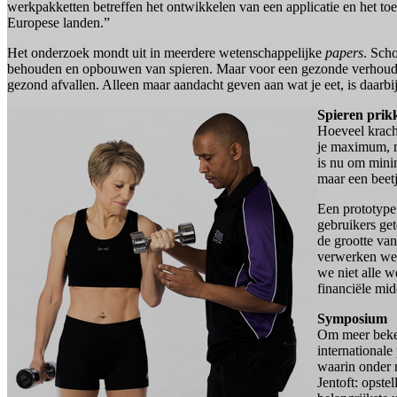
werkpakketten betreffen het ontwikkelen van een applicatie en het to
Europese landen.”
Het onderzoek mondt uit in meerdere wetenschappelijke
papers
. Scho
behouden en opbouwen van spieren. Maar voor een gezonde verhouding 
gezond afvallen. Alleen maar aandacht geven aan wat je eet, is daarb
Spieren prik
Hoeveel kracht
je maximum, ma
is nu om minim
maar een beet
Een prototype 
gebruikers ge
de grootte van
verwerken we 
we niet alle 
financiële mid
Symposium
Om meer beken
international
waarin onder 
Jentoft: opste