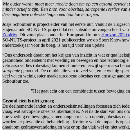
Wie ouder wordt, moet meer moeite doen om op een gezond gewicht te
minder actief te zijn. Een bron voor obesitas, sarcopenie (verlies v
deze negatieve ontwikkelingen een halt toe te roepen.
Josje Schoufour is projectleider van het eerste uur. Vanuit de Hogesc
zogenaamde SO-NUTS-project dat een subsidie ontvangen heeft va
ZonMw
. Dit vond plaats onder het European Union’s
Horizon 2020 r
SO-NUTS-project in april 2021 publiceerden we op Sport Knowho
onderzoeksjaar voor de boeg, is het tijd voor een update.
“Ons onderzoek draait om het krijgen van inzicht in wat er qua leefsti
gezondheid ondersteunt met voeding en bewegen en hoe technologie d
vetmassa verlies (obesitas) kunnen stimuleren terwijl spiermassa beh
saropenie
genoemd. De combinatie van te veel vet, en te weinig spier 
veel vet en weinig spier maakt sarcopene obesitas een ernstige aandoe
Schoufour toe.
"Het gaat echt om een combinatie tussen beweging en
Gezond eten is niet genoeg
De deelnemende landen en onderzoeksinstellingen focussen zich iede
vraag wat sarcopene obesitas überhaupt is. Net na de start van ons o
hoe voeding en beweging samenhangen met sarcopenie, obesitas en sa
worden ter preventie en behandeling . Kortom: wat de impact is op sp
draait om gedragsverandering en wat er op dat vlak wel en niet werkt